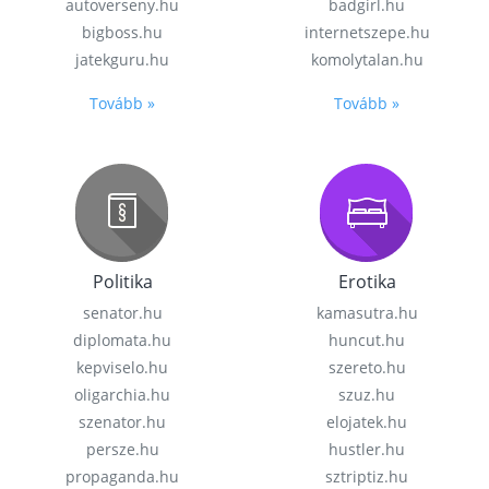
autoverseny.hu
badgirl.hu
bigboss.hu
internetszepe.hu
jatekguru.hu
komolytalan.hu
Tovább »
Tovább »
Politika
Erotika
senator.hu
kamasutra.hu
diplomata.hu
huncut.hu
kepviselo.hu
szereto.hu
oligarchia.hu
szuz.hu
szenator.hu
elojatek.hu
persze.hu
hustler.hu
propaganda.hu
sztriptiz.hu