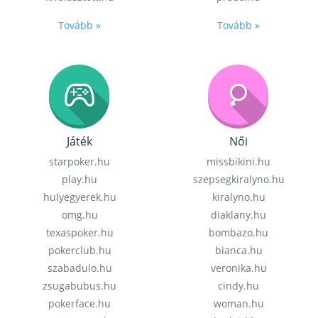
Tovább »
Tovább »
Játék
Női
starpoker.hu
missbikini.hu
play.hu
szepsegkiralyno.hu
hulyegyerek.hu
kiralyno.hu
omg.hu
diaklany.hu
texaspoker.hu
bombazo.hu
pokerclub.hu
bianca.hu
szabadulo.hu
veronika.hu
zsugabubus.hu
cindy.hu
pokerface.hu
woman.hu