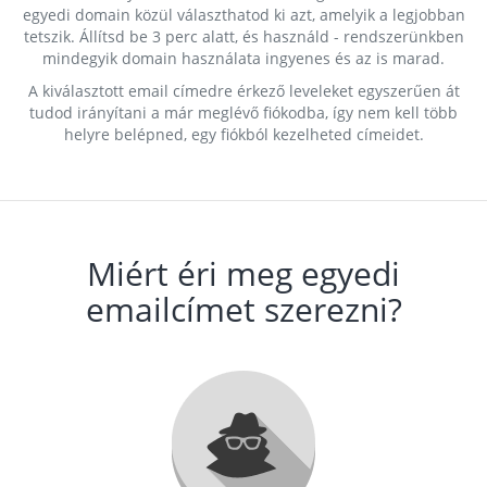
egyedi domain közül választhatod ki azt, amelyik a legjobban
tetszik. Állítsd be 3 perc alatt, és használd - rendszerünkben
mindegyik domain használata ingyenes és az is marad.
A kiválasztott email címedre érkező leveleket egyszerűen át
tudod irányítani a már meglévő fiókodba, így nem kell több
helyre belépned, egy fiókból kezelheted címeidet.
Miért éri meg egyedi
emailcímet szerezni?