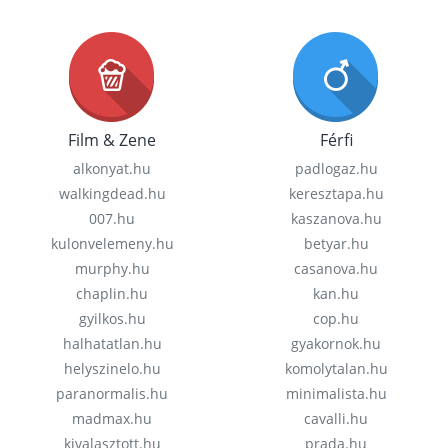
Film & Zene
Férfi
alkonyat.hu
padlogaz.hu
walkingdead.hu
keresztapa.hu
007.hu
kaszanova.hu
kulonvelemeny.hu
betyar.hu
murphy.hu
casanova.hu
chaplin.hu
kan.hu
gyilkos.hu
cop.hu
halhatatlan.hu
gyakornok.hu
helyszinelo.hu
komolytalan.hu
paranormalis.hu
minimalista.hu
madmax.hu
cavalli.hu
kivalasztott.hu
prada.hu