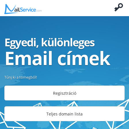
Egyedi, különleges
Email címek
Tűnj ki a tömegből!
Regisztráció
Teljes domain lista