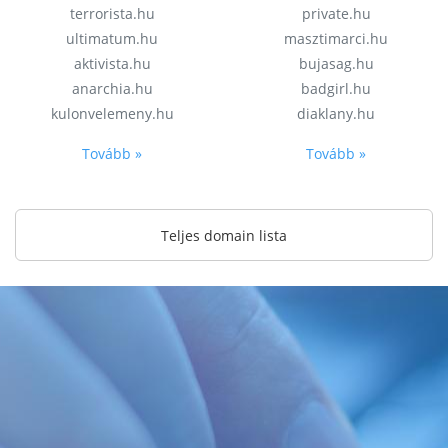
terrorista.hu
private.hu
ultimatum.hu
masztimarci.hu
aktivista.hu
bujasag.hu
anarchia.hu
badgirl.hu
kulonvelemeny.hu
diaklany.hu
Tovább »
Tovább »
Teljes domain lista