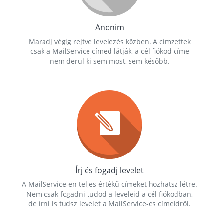
Anonim
Maradj végig rejtve levelezés közben. A címzettek
csak a MailService címed látják, a cél fiókod címe
nem derül ki sem most, sem később.
Írj és fogadj levelet
A MailService-en teljes értékű címeket hozhatsz létre.
Nem csak fogadni tudod a leveleid a cél fiókodban,
de írni is tudsz levelet a MailService-es címeidről.