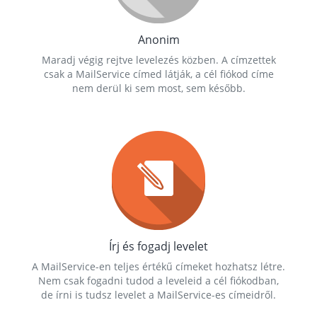
Anonim
Maradj végig rejtve levelezés közben. A címzettek
csak a MailService címed látják, a cél fiókod címe
nem derül ki sem most, sem később.
Írj és fogadj levelet
A MailService-en teljes értékű címeket hozhatsz létre.
Nem csak fogadni tudod a leveleid a cél fiókodban,
de írni is tudsz levelet a MailService-es címeidről.