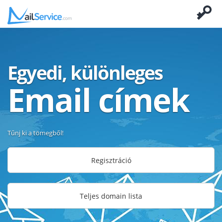
Egyedi, különleges
Email címek
Tűnj ki a tömegből!
Regisztráció
Teljes domain lista