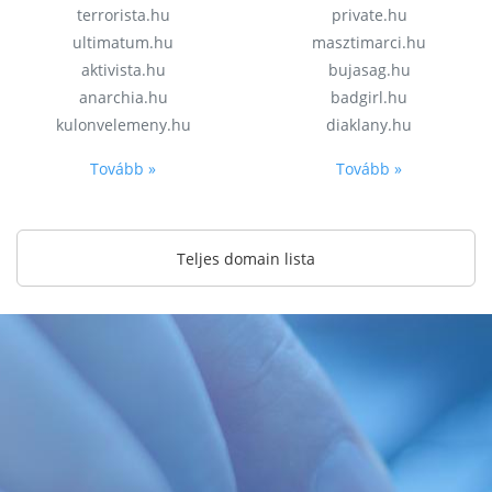
terrorista.hu
private.hu
ultimatum.hu
masztimarci.hu
aktivista.hu
bujasag.hu
anarchia.hu
badgirl.hu
kulonvelemeny.hu
diaklany.hu
Tovább »
Tovább »
Teljes domain lista