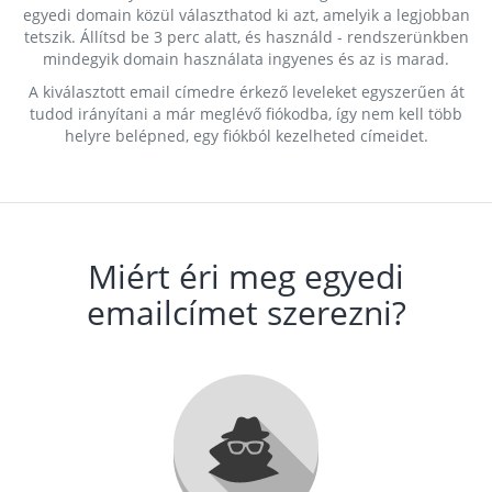
egyedi domain közül választhatod ki azt, amelyik a legjobban
tetszik. Állítsd be 3 perc alatt, és használd - rendszerünkben
mindegyik domain használata ingyenes és az is marad.
A kiválasztott email címedre érkező leveleket egyszerűen át
tudod irányítani a már meglévő fiókodba, így nem kell több
helyre belépned, egy fiókból kezelheted címeidet.
Miért éri meg egyedi
emailcímet szerezni?