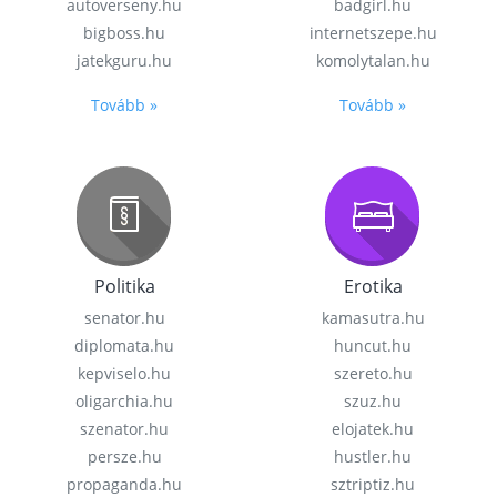
autoverseny.hu
badgirl.hu
bigboss.hu
internetszepe.hu
jatekguru.hu
komolytalan.hu
Tovább »
Tovább »
Politika
Erotika
senator.hu
kamasutra.hu
diplomata.hu
huncut.hu
kepviselo.hu
szereto.hu
oligarchia.hu
szuz.hu
szenator.hu
elojatek.hu
persze.hu
hustler.hu
propaganda.hu
sztriptiz.hu