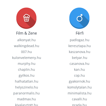
Film & Zene
Férfi
alkonyat.hu
padlogaz.hu
walkingdead.hu
keresztapa.hu
007.hu
kaszanova.hu
kulonvelemeny.hu
betyar.hu
murphy.hu
casanova.hu
chaplin.hu
kan.hu
gyilkos.hu
cop.hu
halhatatlan.hu
gyakornok.hu
helyszinelo.hu
komolytalan.hu
paranormalis.hu
minimalista.hu
madmax.hu
cavalli.hu
kivalasztott.hu
prada.hu