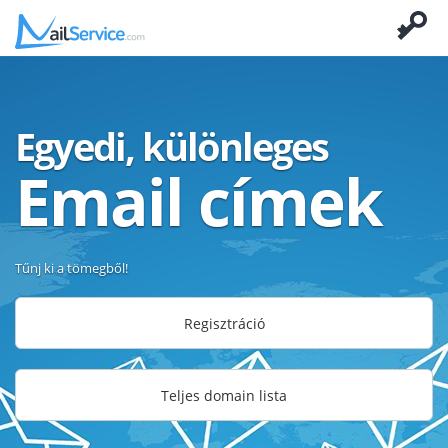
Egyedi, különleges
Email címek
Tűnj ki a tömegből!
Regisztráció
Teljes domain lista