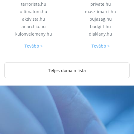
terrorista.hu
private.hu
ultimatum.hu
masztimarci.hu
aktivista.hu
bujasag.hu
anarchia.hu
badgirl.hu
kulonvelemeny.hu
diaklany.hu
Tovább »
Tovább »
Teljes domain lista