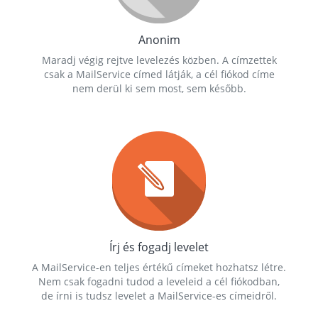
Anonim
Maradj végig rejtve levelezés közben. A címzettek
csak a MailService címed látják, a cél fiókod címe
nem derül ki sem most, sem később.
Írj és fogadj levelet
A MailService-en teljes értékű címeket hozhatsz létre.
Nem csak fogadni tudod a leveleid a cél fiókodban,
de írni is tudsz levelet a MailService-es címeidről.