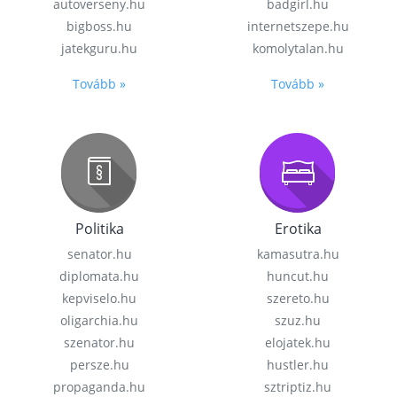
autoverseny.hu
badgirl.hu
bigboss.hu
internetszepe.hu
jatekguru.hu
komolytalan.hu
Tovább »
Tovább »
Politika
Erotika
senator.hu
kamasutra.hu
diplomata.hu
huncut.hu
kepviselo.hu
szereto.hu
oligarchia.hu
szuz.hu
szenator.hu
elojatek.hu
persze.hu
hustler.hu
propaganda.hu
sztriptiz.hu