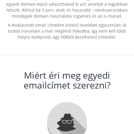
egyedi domain közül választhatod ki azt, amelyik a legjobban
tetszik. Állítsd be 3 perc alatt, és használd - rendszerünkben
mindegyik domain használata ingyenes és az is marad.
A kiválasztott email címedre érkező leveleket egyszerűen át
tudod irányítani a már meglévő fiókodba, így nem kell több
helyre belépned, egy fiókból kezelheted címeidet.
Miért éri meg egyedi
emailcímet szerezni?