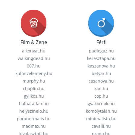
Film & Zene
Férfi
alkonyat.hu
padlogaz.hu
walkingdead.hu
keresztapa.hu
007.hu
kaszanova.hu
kulonvelemeny.hu
betyar.hu
murphy.hu
casanova.hu
chaplin.hu
kan.hu
gyilkos.hu
cop.hu
halhatatlan.hu
gyakornok.hu
helyszinelo.hu
komolytalan.hu
paranormalis.hu
minimalista.hu
madmax.hu
cavalli.hu
kivalasztott.hu
prada.hu