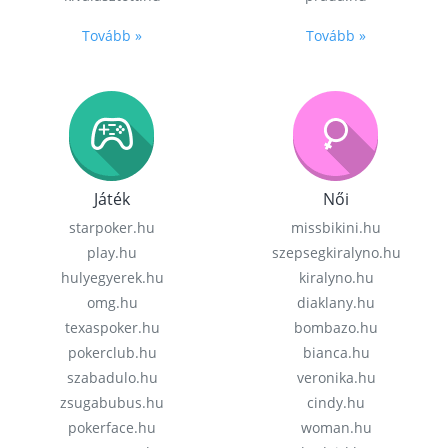
Tovább »
Tovább »
Játék
Női
starpoker.hu
missbikini.hu
play.hu
szepsegkiralyno.hu
hulyegyerek.hu
kiralyno.hu
omg.hu
diaklany.hu
texaspoker.hu
bombazo.hu
pokerclub.hu
bianca.hu
szabadulo.hu
veronika.hu
zsugabubus.hu
cindy.hu
pokerface.hu
woman.hu