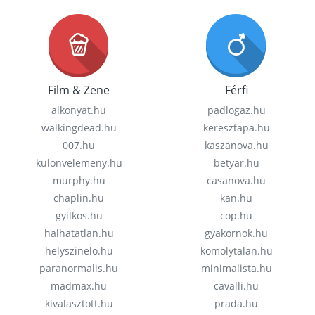
Film & Zene
Férfi
alkonyat.hu
padlogaz.hu
walkingdead.hu
keresztapa.hu
007.hu
kaszanova.hu
kulonvelemeny.hu
betyar.hu
murphy.hu
casanova.hu
chaplin.hu
kan.hu
gyilkos.hu
cop.hu
halhatatlan.hu
gyakornok.hu
helyszinelo.hu
komolytalan.hu
paranormalis.hu
minimalista.hu
madmax.hu
cavalli.hu
kivalasztott.hu
prada.hu