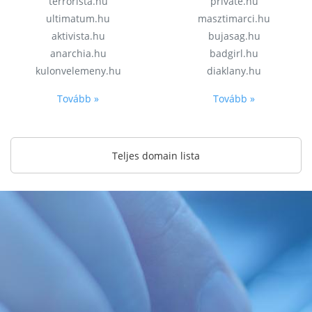
terrorista.hu
private.hu
ultimatum.hu
masztimarci.hu
aktivista.hu
bujasag.hu
anarchia.hu
badgirl.hu
kulonvelemeny.hu
diaklany.hu
Tovább »
Tovább »
Teljes domain lista