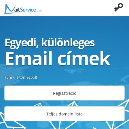
Egyedi, különleges
Email címek
Tűnj ki a tömegből!
Regisztráció
Teljes domain lista