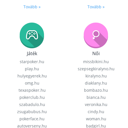
Tovább »
Tovább »
Játék
Női
starpoker.hu
missbikini.hu
play.hu
szepsegkiralyno.hu
hulyegyerek.hu
kiralyno.hu
omg.hu
diaklany.hu
texaspoker.hu
bombazo.hu
pokerclub.hu
bianca.hu
szabadulo.hu
veronika.hu
zsugabubus.hu
cindy.hu
pokerface.hu
woman.hu
autoverseny.hu
badgirl.hu