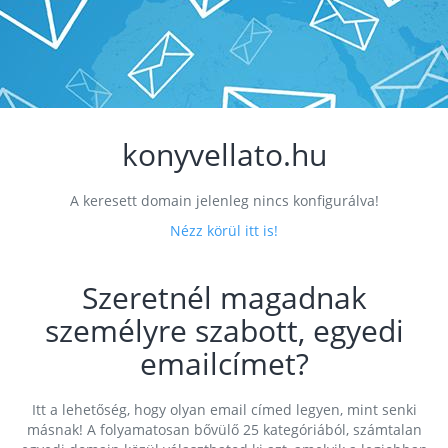
konyvellato.hu
A keresett domain jelenleg nincs konfigurálva!
Nézz körül itt is!
Szeretnél magadnak
személyre szabott, egyedi
emailcímet?
Itt a lehetőség, hogy olyan email címed legyen, mint senki
másnak! A folyamatosan bővülő 25 kategóriából, számtalan