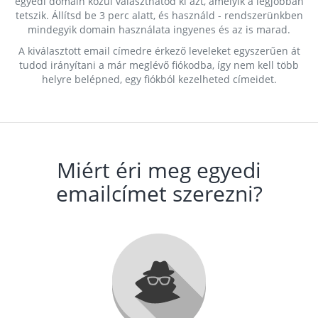
egyedi domain közül választhatod ki azt, amelyik a legjobban
tetszik. Állítsd be 3 perc alatt, és használd - rendszerünkben
mindegyik domain használata ingyenes és az is marad.
A kiválasztott email címedre érkező leveleket egyszerűen át
tudod irányítani a már meglévő fiókodba, így nem kell több
helyre belépned, egy fiókból kezelheted címeidet.
Miért éri meg egyedi
emailcímet szerezni?