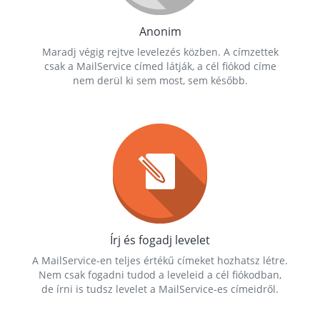
Anonim
Maradj végig rejtve levelezés közben. A címzettek
csak a MailService címed látják, a cél fiókod címe
nem derül ki sem most, sem később.
Írj és fogadj levelet
A MailService-en teljes értékű címeket hozhatsz létre.
Nem csak fogadni tudod a leveleid a cél fiókodban,
de írni is tudsz levelet a MailService-es címeidről.