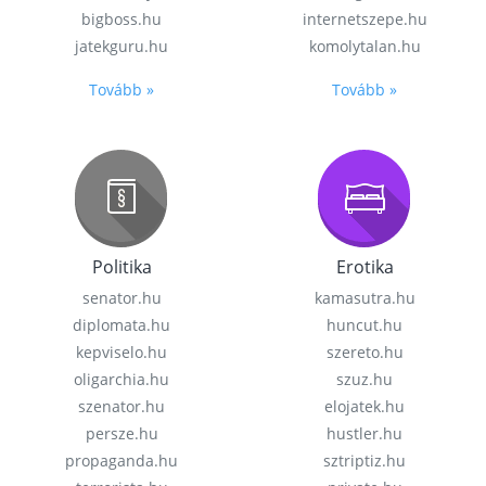
bigboss.hu
internetszepe.hu
jatekguru.hu
komolytalan.hu
Tovább »
Tovább »
Politika
Erotika
senator.hu
kamasutra.hu
diplomata.hu
huncut.hu
kepviselo.hu
szereto.hu
oligarchia.hu
szuz.hu
szenator.hu
elojatek.hu
persze.hu
hustler.hu
propaganda.hu
sztriptiz.hu