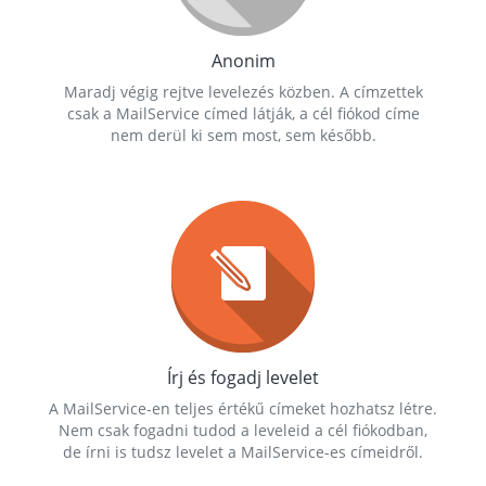
Anonim
Maradj végig rejtve levelezés közben. A címzettek
csak a MailService címed látják, a cél fiókod címe
nem derül ki sem most, sem később.
Írj és fogadj levelet
A MailService-en teljes értékű címeket hozhatsz létre.
Nem csak fogadni tudod a leveleid a cél fiókodban,
de írni is tudsz levelet a MailService-es címeidről.