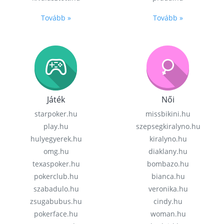
Tovább »
Tovább »
Játék
Női
starpoker.hu
missbikini.hu
play.hu
szepsegkiralyno.hu
hulyegyerek.hu
kiralyno.hu
omg.hu
diaklany.hu
texaspoker.hu
bombazo.hu
pokerclub.hu
bianca.hu
szabadulo.hu
veronika.hu
zsugabubus.hu
cindy.hu
pokerface.hu
woman.hu