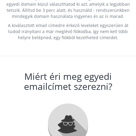
egyedi domain közül választhatod ki azt, amelyik a legjobban
tetszik. Állítsd be 3 perc alatt, és használd - rendszerünkben
mindegyik domain használata ingyenes és az is marad.
A kiválasztott email címedre érkező leveleket egyszerűen át
tudod irányítani a már meglévő fiókodba, így nem kell több
helyre belépned, egy fiókból kezelheted címeidet.
Miért éri meg egyedi
emailcímet szerezni?