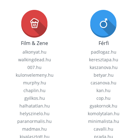
Film & Zene
Férfi
alkonyat.hu
padlogaz.hu
walkingdead.hu
keresztapa.hu
007.hu
kaszanova.hu
kulonvelemeny.hu
betyar.hu
murphy.hu
casanova.hu
chaplin.hu
kan.hu
gyilkos.hu
cop.hu
halhatatlan.hu
gyakornok.hu
helyszinelo.hu
komolytalan.hu
paranormalis.hu
minimalista.hu
madmax.hu
cavalli.hu
kivalasztott.hu
prada.hu