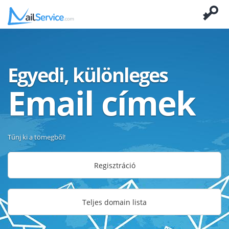
Egyedi, különleges
Email címek
Tűnj ki a tömegből!
Regisztráció
Teljes domain lista