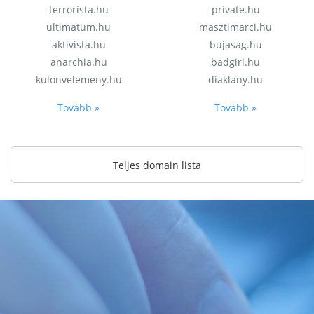
terrorista.hu
private.hu
ultimatum.hu
masztimarci.hu
aktivista.hu
bujasag.hu
anarchia.hu
badgirl.hu
kulonvelemeny.hu
diaklany.hu
Tovább »
Tovább »
Teljes domain lista