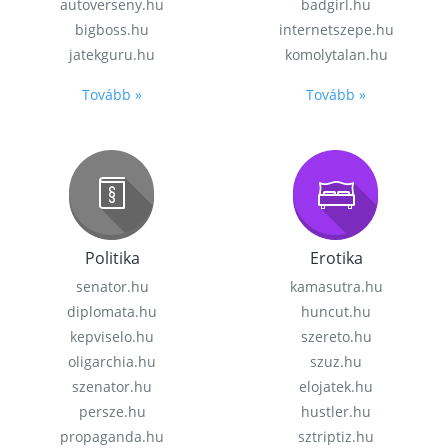
autoverseny.hu
badgirl.hu
bigboss.hu
internetszepe.hu
jatekguru.hu
komolytalan.hu
Tovább »
Tovább »
Politika
Erotika
senator.hu
kamasutra.hu
diplomata.hu
huncut.hu
kepviselo.hu
szereto.hu
oligarchia.hu
szuz.hu
szenator.hu
elojatek.hu
persze.hu
hustler.hu
propaganda.hu
sztriptiz.hu