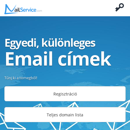
Egyedi, különleges
Email címek
Tűnj ki a tömegből!
Regisztráció
Teljes domain lista