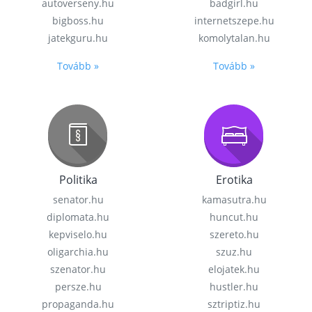
autoverseny.hu
badgirl.hu
bigboss.hu
internetszepe.hu
jatekguru.hu
komolytalan.hu
Tovább »
Tovább »
Politika
Erotika
senator.hu
kamasutra.hu
diplomata.hu
huncut.hu
kepviselo.hu
szereto.hu
oligarchia.hu
szuz.hu
szenator.hu
elojatek.hu
persze.hu
hustler.hu
propaganda.hu
sztriptiz.hu