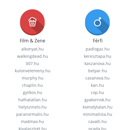
Film & Zene
Férfi
alkonyat.hu
padlogaz.hu
walkingdead.hu
keresztapa.hu
007.hu
kaszanova.hu
kulonvelemeny.hu
betyar.hu
murphy.hu
casanova.hu
chaplin.hu
kan.hu
gyilkos.hu
cop.hu
halhatatlan.hu
gyakornok.hu
helyszinelo.hu
komolytalan.hu
paranormalis.hu
minimalista.hu
madmax.hu
cavalli.hu
kivalasztott.hu
prada.hu