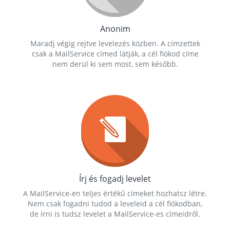
Anonim
Maradj végig rejtve levelezés közben. A címzettek
csak a MailService címed látják, a cél fiókod címe
nem derül ki sem most, sem később.
Írj és fogadj levelet
A MailService-en teljes értékű címeket hozhatsz létre.
Nem csak fogadni tudod a leveleid a cél fiókodban,
de írni is tudsz levelet a MailService-es címeidről.