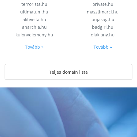
terrorista.hu
private.hu
ultimatum.hu
masztimarci.hu
aktivista.hu
bujasag.hu
anarchia.hu
badgirl.hu
kulonvelemeny.hu
diaklany.hu
Tovább »
Tovább »
Teljes domain lista