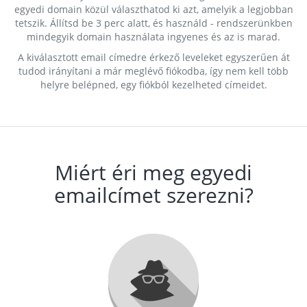
egyedi domain közül választhatod ki azt, amelyik a legjobban
tetszik. Állítsd be 3 perc alatt, és használd - rendszerünkben
mindegyik domain használata ingyenes és az is marad.
A kiválasztott email címedre érkező leveleket egyszerűen át
tudod irányítani a már meglévő fiókodba, így nem kell több
helyre belépned, egy fiókból kezelheted címeidet.
Miért éri meg egyedi
emailcímet szerezni?