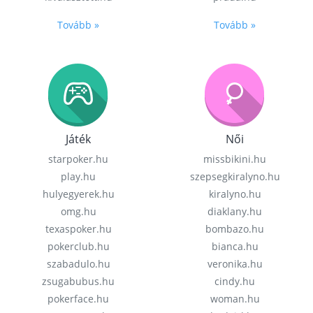
Tovább »
Tovább »
Játék
Női
starpoker.hu
missbikini.hu
play.hu
szepsegkiralyno.hu
hulyegyerek.hu
kiralyno.hu
omg.hu
diaklany.hu
texaspoker.hu
bombazo.hu
pokerclub.hu
bianca.hu
szabadulo.hu
veronika.hu
zsugabubus.hu
cindy.hu
pokerface.hu
woman.hu