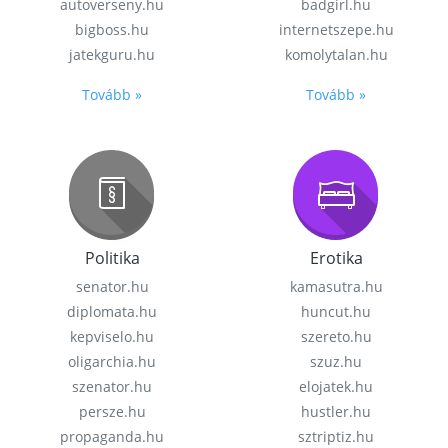
autoverseny.hu
badgirl.hu
bigboss.hu
internetszepe.hu
jatekguru.hu
komolytalan.hu
Tovább »
Tovább »
Politika
Erotika
senator.hu
kamasutra.hu
diplomata.hu
huncut.hu
kepviselo.hu
szereto.hu
oligarchia.hu
szuz.hu
szenator.hu
elojatek.hu
persze.hu
hustler.hu
propaganda.hu
sztriptiz.hu