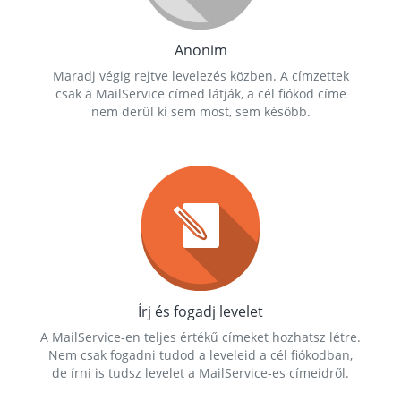
Anonim
Maradj végig rejtve levelezés közben. A címzettek
csak a MailService címed látják, a cél fiókod címe
nem derül ki sem most, sem később.
Írj és fogadj levelet
A MailService-en teljes értékű címeket hozhatsz létre.
Nem csak fogadni tudod a leveleid a cél fiókodban,
de írni is tudsz levelet a MailService-es címeidről.