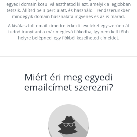
egyedi domain közül választhatod ki azt, amelyik a legjobban
tetszik. Állítsd be 3 perc alatt, és használd - rendszerünkben
mindegyik domain használata ingyenes és az is marad.
A kiválasztott email címedre érkező leveleket egyszerűen át
tudod irányítani a már meglévő fiókodba, így nem kell több
helyre belépned, egy fiókból kezelheted címeidet.
Miért éri meg egyedi
emailcímet szerezni?