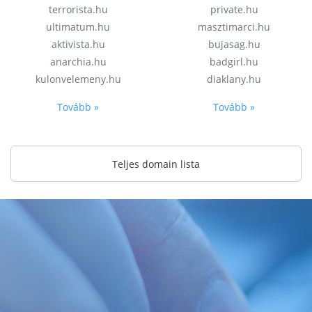
terrorista.hu
private.hu
ultimatum.hu
masztimarci.hu
aktivista.hu
bujasag.hu
anarchia.hu
badgirl.hu
kulonvelemeny.hu
diaklany.hu
Tovább »
Tovább »
Teljes domain lista