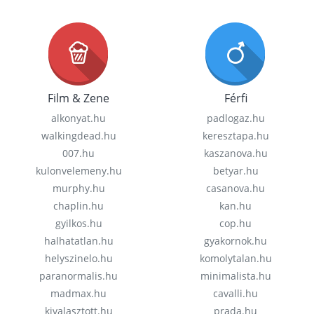
Film & Zene
Férfi
alkonyat.hu
padlogaz.hu
walkingdead.hu
keresztapa.hu
007.hu
kaszanova.hu
kulonvelemeny.hu
betyar.hu
murphy.hu
casanova.hu
chaplin.hu
kan.hu
gyilkos.hu
cop.hu
halhatatlan.hu
gyakornok.hu
helyszinelo.hu
komolytalan.hu
paranormalis.hu
minimalista.hu
madmax.hu
cavalli.hu
kivalasztott.hu
prada.hu