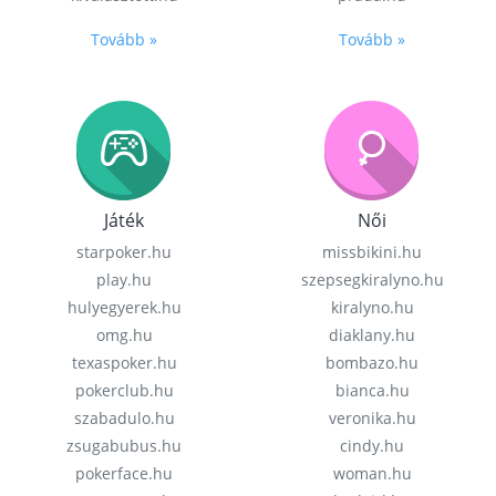
Tovább »
Tovább »
Játék
Női
starpoker.hu
missbikini.hu
play.hu
szepsegkiralyno.hu
hulyegyerek.hu
kiralyno.hu
omg.hu
diaklany.hu
texaspoker.hu
bombazo.hu
pokerclub.hu
bianca.hu
szabadulo.hu
veronika.hu
zsugabubus.hu
cindy.hu
pokerface.hu
woman.hu