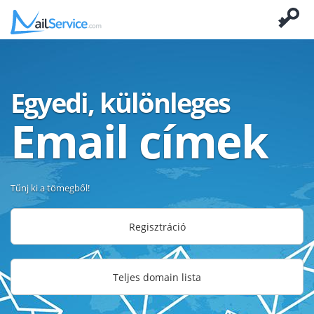
Egyedi, különleges
Email címek
Tűnj ki a tömegből!
Regisztráció
Teljes domain lista