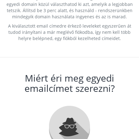
egyedi domain közül választhatod ki azt, amelyik a legjobban
tetszik. Állítsd be 3 perc alatt, és használd - rendszerünkben
mindegyik domain használata ingyenes és az is marad.
A kiválasztott email címedre érkező leveleket egyszerűen át
tudod irányítani a már meglévő fiókodba, így nem kell több
helyre belépned, egy fiókból kezelheted címeidet.
Miért éri meg egyedi
emailcímet szerezni?