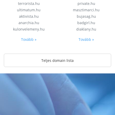
terrorista.hu
private.hu
ultimatum.hu
masztimarci.hu
aktivista.hu
bujasag.hu
anarchia.hu
badgirl.hu
kulonvelemeny.hu
diaklany.hu
Tovább »
Tovább »
Teljes domain lista