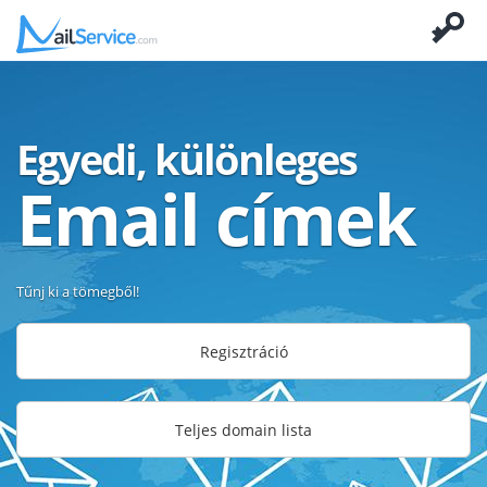
Egyedi, különleges
Email címek
Tűnj ki a tömegből!
Regisztráció
Teljes domain lista