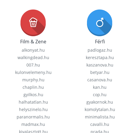
Film & Zene
Férfi
alkonyat.hu
padlogaz.hu
walkingdead.hu
keresztapa.hu
007.hu
kaszanova.hu
kulonvelemeny.hu
betyar.hu
murphy.hu
casanova.hu
chaplin.hu
kan.hu
gyilkos.hu
cop.hu
halhatatlan.hu
gyakornok.hu
helyszinelo.hu
komolytalan.hu
paranormalis.hu
minimalista.hu
madmax.hu
cavalli.hu
kivalasztott.hu
prada.hu