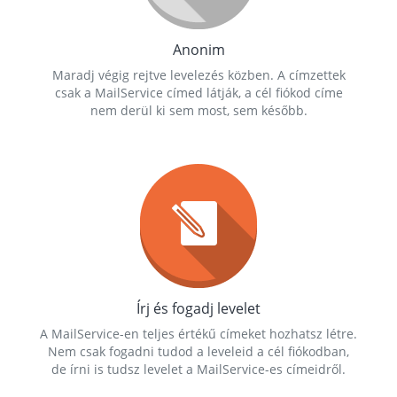
Anonim
Maradj végig rejtve levelezés közben. A címzettek
csak a MailService címed látják, a cél fiókod címe
nem derül ki sem most, sem később.
Írj és fogadj levelet
A MailService-en teljes értékű címeket hozhatsz létre.
Nem csak fogadni tudod a leveleid a cél fiókodban,
de írni is tudsz levelet a MailService-es címeidről.