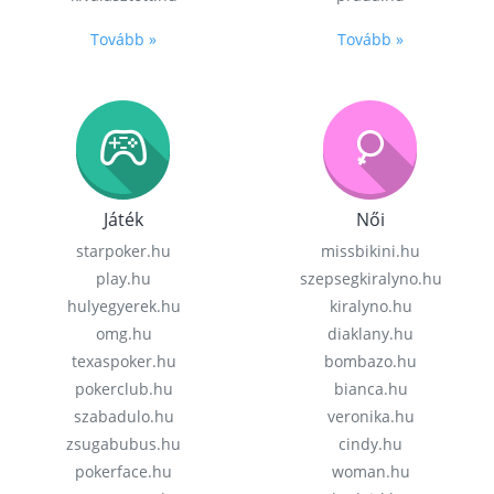
Tovább »
Tovább »
Játék
Női
starpoker.hu
missbikini.hu
play.hu
szepsegkiralyno.hu
hulyegyerek.hu
kiralyno.hu
omg.hu
diaklany.hu
texaspoker.hu
bombazo.hu
pokerclub.hu
bianca.hu
szabadulo.hu
veronika.hu
zsugabubus.hu
cindy.hu
pokerface.hu
woman.hu