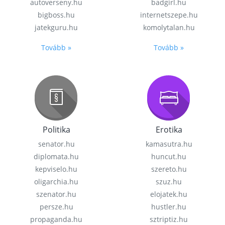
autoverseny.hu
badgirl.hu
bigboss.hu
internetszepe.hu
jatekguru.hu
komolytalan.hu
Tovább »
Tovább »
Politika
Erotika
senator.hu
kamasutra.hu
diplomata.hu
huncut.hu
kepviselo.hu
szereto.hu
oligarchia.hu
szuz.hu
szenator.hu
elojatek.hu
persze.hu
hustler.hu
propaganda.hu
sztriptiz.hu