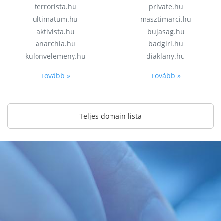
terrorista.hu
private.hu
ultimatum.hu
masztimarci.hu
aktivista.hu
bujasag.hu
anarchia.hu
badgirl.hu
kulonvelemeny.hu
diaklany.hu
Tovább »
Tovább »
Teljes domain lista