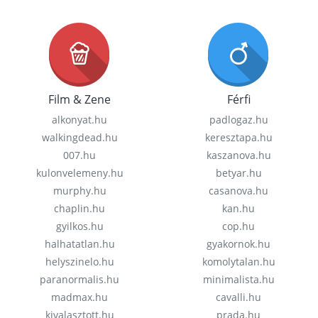
Film & Zene
Férfi
alkonyat.hu
padlogaz.hu
walkingdead.hu
keresztapa.hu
007.hu
kaszanova.hu
kulonvelemeny.hu
betyar.hu
murphy.hu
casanova.hu
chaplin.hu
kan.hu
gyilkos.hu
cop.hu
halhatatlan.hu
gyakornok.hu
helyszinelo.hu
komolytalan.hu
paranormalis.hu
minimalista.hu
madmax.hu
cavalli.hu
kivalasztott.hu
prada.hu