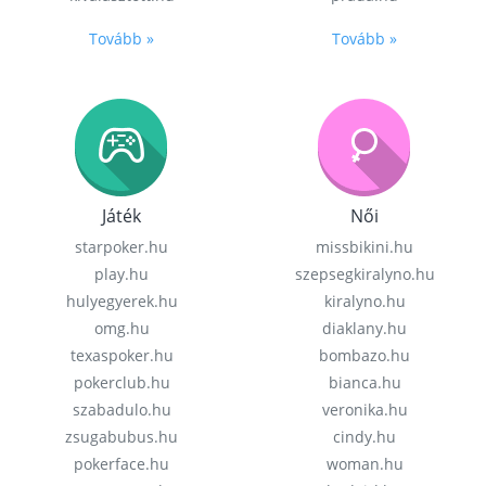
Tovább »
Tovább »
Játék
Női
starpoker.hu
missbikini.hu
play.hu
szepsegkiralyno.hu
hulyegyerek.hu
kiralyno.hu
omg.hu
diaklany.hu
texaspoker.hu
bombazo.hu
pokerclub.hu
bianca.hu
szabadulo.hu
veronika.hu
zsugabubus.hu
cindy.hu
pokerface.hu
woman.hu