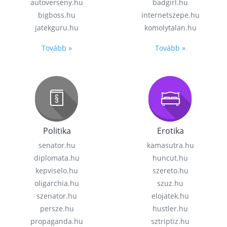
autoverseny.hu
badgirl.hu
bigboss.hu
internetszepe.hu
jatekguru.hu
komolytalan.hu
Tovább »
Tovább »
Politika
Erotika
senator.hu
kamasutra.hu
diplomata.hu
huncut.hu
kepviselo.hu
szereto.hu
oligarchia.hu
szuz.hu
szenator.hu
elojatek.hu
persze.hu
hustler.hu
propaganda.hu
sztriptiz.hu