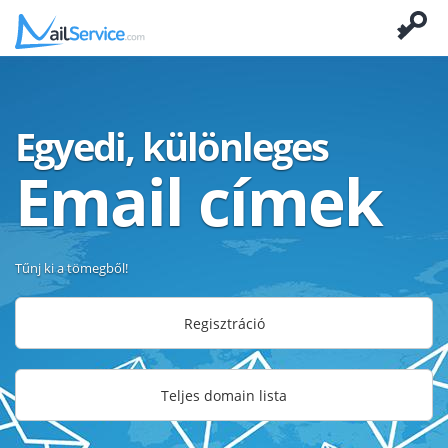
Egyedi, különleges
Email címek
Tűnj ki a tömegből!
Regisztráció
Teljes domain lista