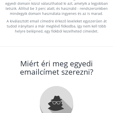
egyedi domain közül választhatod ki azt, amelyik a legjobban
tetszik. Állítsd be 3 perc alatt, és használd - rendszerünkben
mindegyik domain használata ingyenes és az is marad.
A kiválasztott email címedre érkező leveleket egyszerűen át
tudod irányítani a már meglévő fiókodba, így nem kell több
helyre belépned, egy fiókból kezelheted címeidet.
Miért éri meg egyedi
emailcímet szerezni?