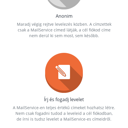
Anonim
Maradj végig rejtve levelezés közben. A címzettek
csak a MailService címed látják, a cél fiókod címe
nem derül ki sem most, sem később.
Írj és fogadj levelet
A MailService-en teljes értékű címeket hozhatsz létre.
Nem csak fogadni tudod a leveleid a cél fiókodban,
de írni is tudsz levelet a MailService-es címeidről.