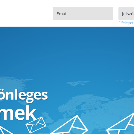
Elfelejtet
lönleges
ímek