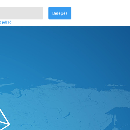
Belépés
t jelszó