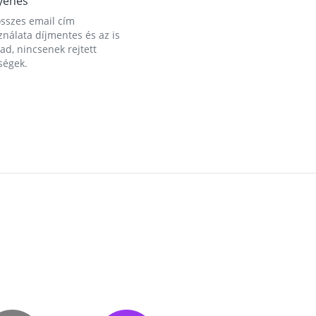
yenes
összes email cím
nálata díjmentes és az is
d, nincsenek rejtett
ségek.