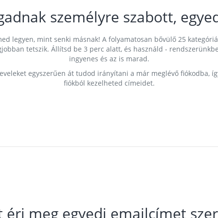
gadnak személyre szabott, egyed
címed legyen, mint senki másnak! A folyamatosan bővülő 25 kategóri
egjobban tetszik. Állítsd be 3 perc alatt, és használd - rendszerü
ingyenes és az is marad.
leveleket egyszerűen át tudod irányítani a már meglévő fiókodba, í
fiókból kezelheted címeidet.
t éri meg egyedi emailcímet szer