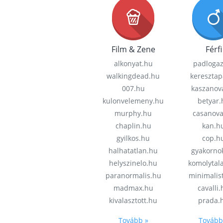
Film & Zene
Férfi
alkonyat.hu
padloga
walkingdead.hu
keresztap
007.hu
kaszanov
kulonvelemeny.hu
betyar.
murphy.hu
casanov
chaplin.hu
kan.h
gyilkos.hu
cop.h
halhatatlan.hu
gyakorno
helyszinelo.hu
komolytal
paranormalis.hu
minimalis
madmax.hu
cavalli
kivalasztott.hu
prada.
Tovább »
Tovább