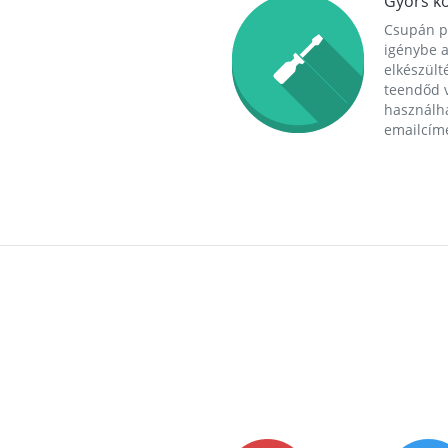
Gyors ko
Csupán p
igénybe a
elkészülté
teendőd v
használha
emailcím