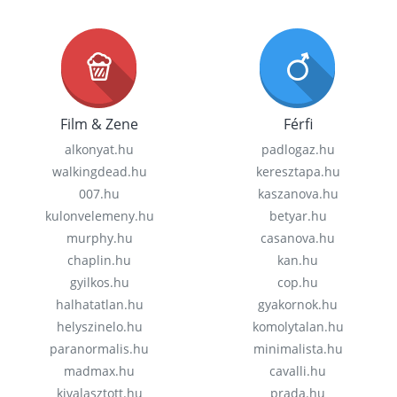
Film & Zene
Férfi
alkonyat.hu
padlogaz.hu
walkingdead.hu
keresztapa.hu
007.hu
kaszanova.hu
kulonvelemeny.hu
betyar.hu
murphy.hu
casanova.hu
chaplin.hu
kan.hu
gyilkos.hu
cop.hu
halhatatlan.hu
gyakornok.hu
helyszinelo.hu
komolytalan.hu
paranormalis.hu
minimalista.hu
madmax.hu
cavalli.hu
kivalasztott.hu
prada.hu