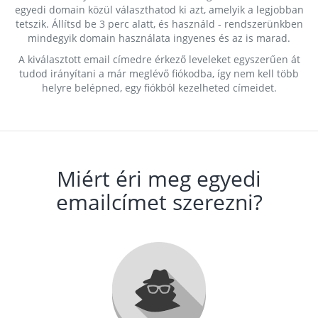
egyedi domain közül választhatod ki azt, amelyik a legjobban
tetszik. Állítsd be 3 perc alatt, és használd - rendszerünkben
mindegyik domain használata ingyenes és az is marad.
A kiválasztott email címedre érkező leveleket egyszerűen át
tudod irányítani a már meglévő fiókodba, így nem kell több
helyre belépned, egy fiókból kezelheted címeidet.
Miért éri meg egyedi
emailcímet szerezni?