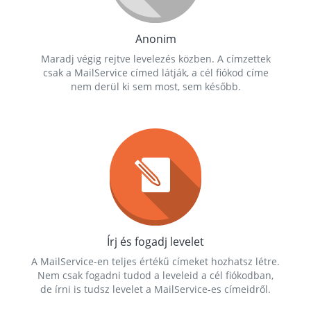
Anonim
Maradj végig rejtve levelezés közben. A címzettek
csak a MailService címed látják, a cél fiókod címe
nem derül ki sem most, sem később.
Írj és fogadj levelet
A MailService-en teljes értékű címeket hozhatsz létre.
Nem csak fogadni tudod a leveleid a cél fiókodban,
de írni is tudsz levelet a MailService-es címeidről.