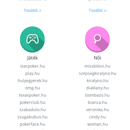
Tovább »
Tovább »
Játék
Női
starpoker.hu
missbikini.hu
play.hu
szepsegkiralyno.hu
hulyegyerek.hu
kiralyno.hu
omg.hu
diaklany.hu
texaspoker.hu
bombazo.hu
pokerclub.hu
bianca.hu
szabadulo.hu
veronika.hu
zsugabubus.hu
cindy.hu
pokerface.hu
woman.hu