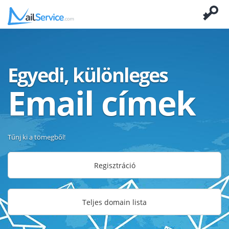
Egyedi, különleges
Email címek
Tűnj ki a tömegből!
Regisztráció
Teljes domain lista