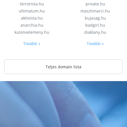
terrorista.hu
private.hu
ultimatum.hu
masztimarci.hu
aktivista.hu
bujasag.hu
anarchia.hu
badgirl.hu
kulonvelemeny.hu
diaklany.hu
Tovább »
Tovább »
Teljes domain lista