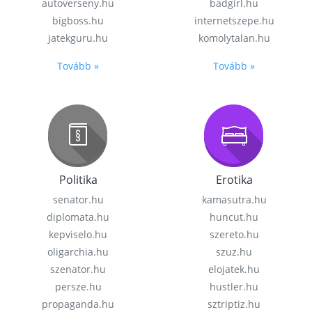
autoverseny.hu
badgirl.hu
bigboss.hu
internetszepe.hu
jatekguru.hu
komolytalan.hu
Tovább »
Tovább »
Politika
Erotika
senator.hu
kamasutra.hu
diplomata.hu
huncut.hu
kepviselo.hu
szereto.hu
oligarchia.hu
szuz.hu
szenator.hu
elojatek.hu
persze.hu
hustler.hu
propaganda.hu
sztriptiz.hu