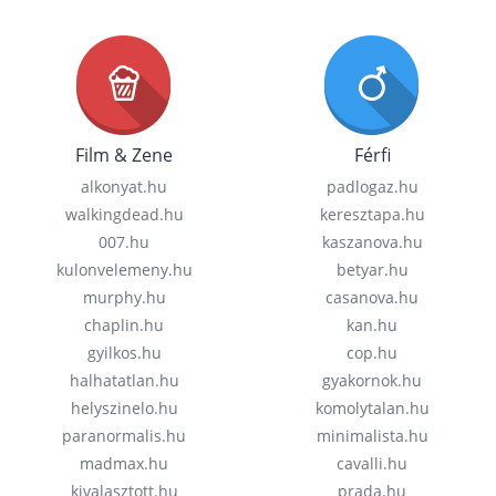
Film & Zene
Férfi
alkonyat.hu
padlogaz.hu
walkingdead.hu
keresztapa.hu
007.hu
kaszanova.hu
kulonvelemeny.hu
betyar.hu
murphy.hu
casanova.hu
chaplin.hu
kan.hu
gyilkos.hu
cop.hu
halhatatlan.hu
gyakornok.hu
helyszinelo.hu
komolytalan.hu
paranormalis.hu
minimalista.hu
madmax.hu
cavalli.hu
kivalasztott.hu
prada.hu