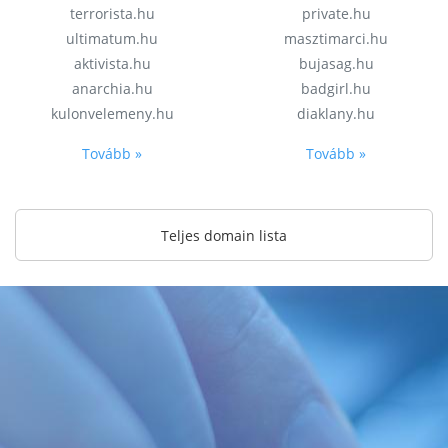
terrorista.hu
private.hu
ultimatum.hu
masztimarci.hu
aktivista.hu
bujasag.hu
anarchia.hu
badgirl.hu
kulonvelemeny.hu
diaklany.hu
Tovább »
Tovább »
Teljes domain lista