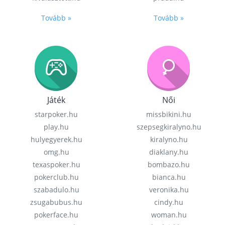
Tovább »
Tovább »
Játék
Női
starpoker.hu
missbikini.hu
play.hu
szepsegkiralyno.hu
hulyegyerek.hu
kiralyno.hu
omg.hu
diaklany.hu
texaspoker.hu
bombazo.hu
pokerclub.hu
bianca.hu
szabadulo.hu
veronika.hu
zsugabubus.hu
cindy.hu
pokerface.hu
woman.hu