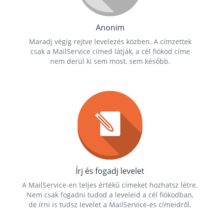
Anonim
Maradj végig rejtve levelezés közben. A címzettek
csak a MailService címed látják, a cél fiókod címe
nem derül ki sem most, sem később.
Írj és fogadj levelet
A MailService-en teljes értékű címeket hozhatsz létre.
Nem csak fogadni tudod a leveleid a cél fiókodban,
de írni is tudsz levelet a MailService-es címeidről.