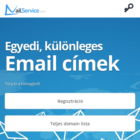
Egyedi, különleges
Email címek
Tűnj ki a tömegből!
Regisztráció
Teljes domain lista