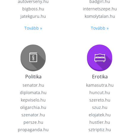
autoverseny.hu
badgirl.hu
bigboss.hu
internetszepe.hu
jatekguru.hu
komolytalan.hu
Tovább »
Tovább »
Politika
Erotika
senator.hu
kamasutra.hu
diplomata.hu
huncut.hu
kepviselo.hu
szereto.hu
oligarchia.hu
szuz.hu
szenator.hu
elojatek.hu
persze.hu
hustler.hu
propaganda.hu
sztriptiz.hu