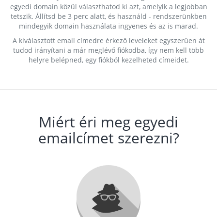
egyedi domain közül választhatod ki azt, amelyik a legjobban
tetszik. Állítsd be 3 perc alatt, és használd - rendszerünkben
mindegyik domain használata ingyenes és az is marad.
A kiválasztott email címedre érkező leveleket egyszerűen át
tudod irányítani a már meglévő fiókodba, így nem kell több
helyre belépned, egy fiókból kezelheted címeidet.
Miért éri meg egyedi
emailcímet szerezni?