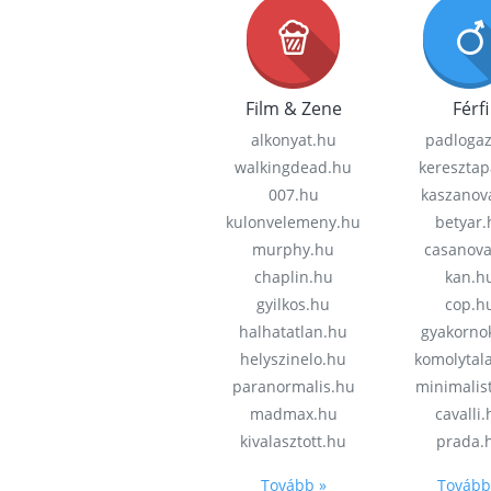
Film & Zene
Férfi
alkonyat.hu
padloga
walkingdead.hu
keresztap
007.hu
kaszanov
kulonvelemeny.hu
betyar.
murphy.hu
casanov
chaplin.hu
kan.h
gyilkos.hu
cop.h
halhatatlan.hu
gyakorno
helyszinelo.hu
komolytal
paranormalis.hu
minimalis
madmax.hu
cavalli
kivalasztott.hu
prada.
Tovább »
Tovább