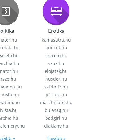
olitika
Erotika
nator.hu
kamasutra.hu
lomata.hu
huncut.hu
viselo.hu
szereto.hu
garchia.hu
szuz.hu
enator.hu
elojatek.hu
rsze.hu
hustler.hu
aganda.hu
sztriptiz.hu
rorista.hu
private.hu
imatum.hu
masztimarci.hu
ivista.hu
bujasag.hu
archia.hu
badgirl.hu
velemeny.hu
diaklany.hu
ovább »
Tovább »