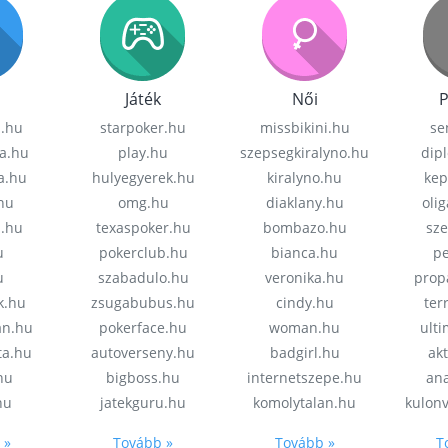
Játék
Női
P
z.hu
starpoker.hu
missbikini.hu
se
a.hu
play.hu
szepsegkiralyno.hu
dip
a.hu
hulyegyerek.hu
kiralyno.hu
kep
hu
omg.hu
diaklany.hu
oli
a.hu
texaspoker.hu
bombazo.hu
sz
u
pokerclub.hu
bianca.hu
pe
u
szabadulo.hu
veronika.hu
prop
k.hu
zsugabubus.hu
cindy.hu
ter
an.hu
pokerface.hu
woman.hu
ult
ta.hu
autoverseny.hu
badgirl.hu
akt
.hu
bigboss.hu
internetszepe.hu
an
hu
jatekguru.hu
komolytalan.hu
kulon
 »
Tovább »
Tovább »
T