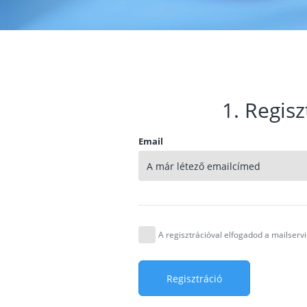
1. Regisz
Email
A regisztrációval elfogadod a mailser
Regisztráció