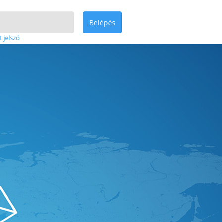
Belépés
t jelszó