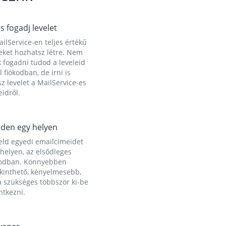
és fogadj levelet
ilService-en teljes értékű
eket hozhatsz létre. Nem
 fogadni tudod a leveleid
l fiókodban, de írni is
z levelet a MailService-es
idről.
den egy helyen
eld egyedi emailcímeidet
helyen, az elsődleges
kodban. Könnyebben
ekinthető, kényelmesebb,
 szükséges többször ki-be
ntkezni.