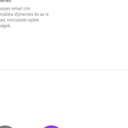
yenes
összes email cím
nálata díjmentes és az is
d, nincsenek rejtett
ségek.