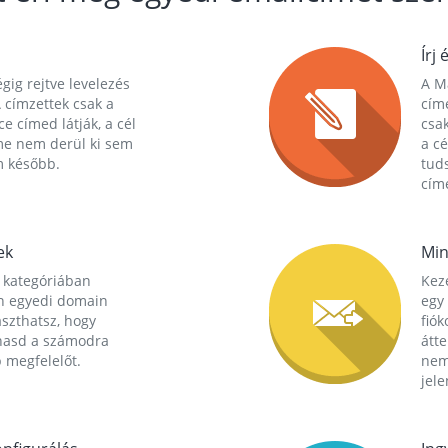
Írj 
gig rejtve levelezés
A Ma
 címzettek csak a
cím
ce címed látják, a cél
csak
me nem derül ki sem
a cé
m később.
tuds
címe
ek
Min
 kategóriában
Kez
n egyedi domain
egy 
aszthatsz, hogy
fió
hasd a számodra
átt
 megfelelőt.
nem
jele