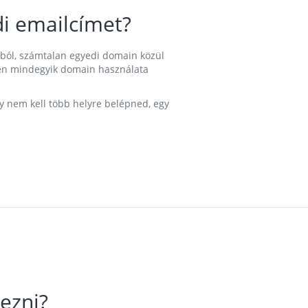
i emailcímet?
ából, számtalan egyedi domain közül
nkben mindegyik domain használata
gy nem kell több helyre belépned, egy
ezni?