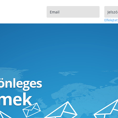
Elfelejtet
lönleges
ímek