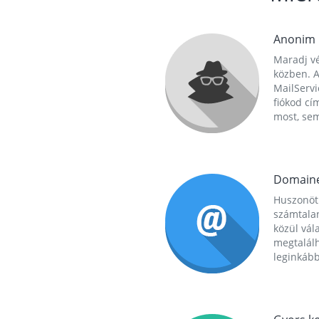
Anonim
Maradj vé
közben. A
MailServi
fiókod cí
most, se
Domain
Huszonöt
számtala
közül vál
megtalál
leginkább