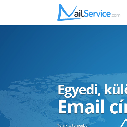
Egyedi, kü
Email c
Tűnj ki a tömegből!