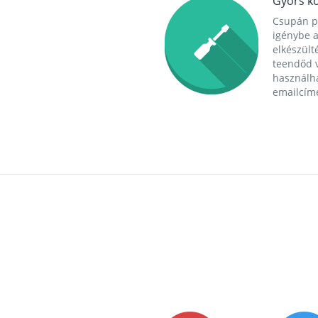
Gyors ko
Csupán p
igénybe a
elkészülté
teendőd v
használha
emailcím