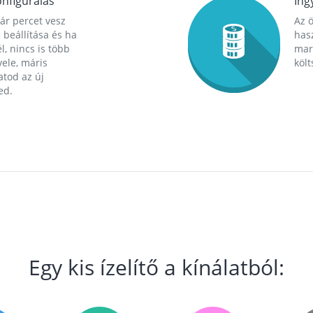
nfigurálás
Ing
ár percet vesz
Az 
 beállítása és ha
hasz
l, nincs is több
mara
ele, máris
költ
tod az új
ed.
Egy kis ízelítő a kínálatból: