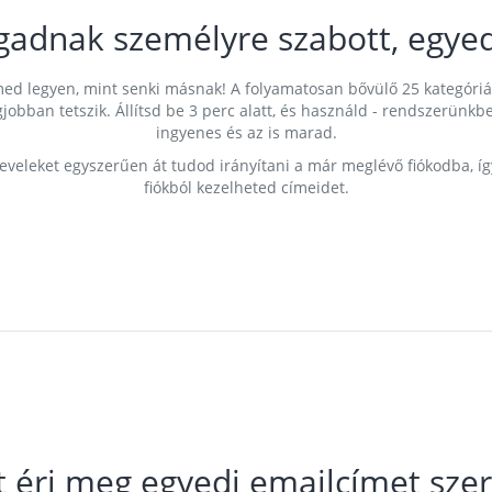
gadnak személyre szabott, egyed
címed legyen, mint senki másnak! A folyamatosan bővülő 25 kategóri
egjobban tetszik. Állítsd be 3 perc alatt, és használd - rendszerü
ingyenes és az is marad.
leveleket egyszerűen át tudod irányítani a már meglévő fiókodba, í
fiókból kezelheted címeidet.
t éri meg egyedi emailcímet szer