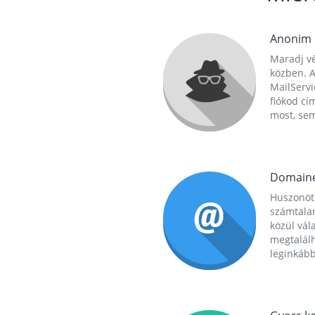
Anonim
Maradj vé
közben. A
MailServi
fiókod cí
most, se
Domain
Huszonöt
számtala
közül vál
megtalál
leginkább