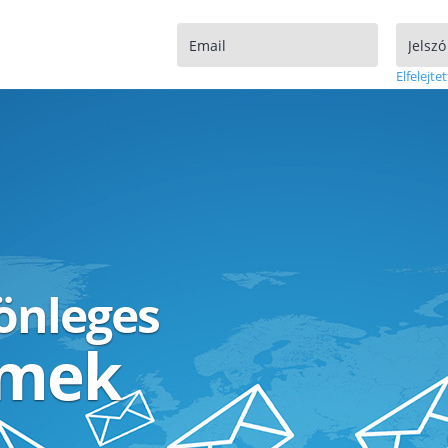
Elfelejtet
lönleges
ímek