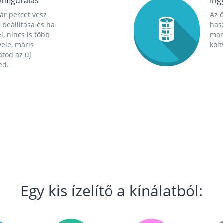
nfigurálás
Ing
ár percet vesz
Az 
 beállítása és ha
hasz
l, nincs is több
mara
ele, máris
költ
tod az új
ed.
Egy kis ízelítő a kínálatból: