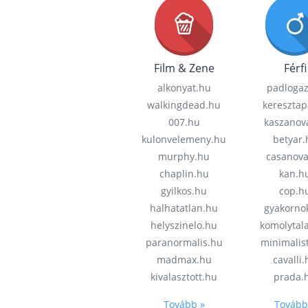
Film & Zene
Férfi
alkonyat.hu
padloga
walkingdead.hu
keresztap
007.hu
kaszanov
kulonvelemeny.hu
betyar.
murphy.hu
casanov
chaplin.hu
kan.h
gyilkos.hu
cop.h
halhatatlan.hu
gyakorno
helyszinelo.hu
komolytal
paranormalis.hu
minimalis
madmax.hu
cavalli
kivalasztott.hu
prada.
Tovább »
Tovább