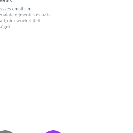
yenes
összes email cím
nálata díjmentes és az is
d, nincsenek rejtett
ségek.