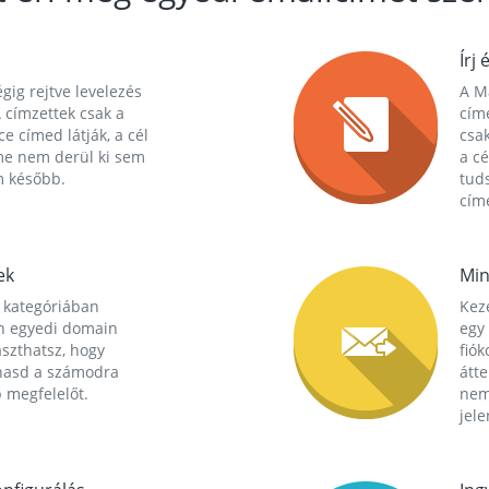
Írj 
gig rejtve levelezés
A Ma
 címzettek csak a
cím
ce címed látják, a cél
csak
me nem derül ki sem
a cé
m később.
tuds
címe
ek
Min
 kategóriában
Kez
n egyedi domain
egy 
aszthatsz, hogy
fió
hasd a számodra
átt
 megfelelőt.
nem
jele