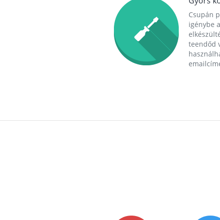
Gyors ko
Csupán p
igénybe a
elkészülté
teendőd v
használha
emailcím