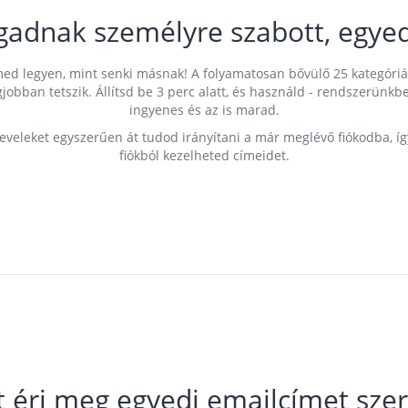
gadnak személyre szabott, egyed
címed legyen, mint senki másnak! A folyamatosan bővülő 25 kategóri
egjobban tetszik. Állítsd be 3 perc alatt, és használd - rendszerü
ingyenes és az is marad.
leveleket egyszerűen át tudod irányítani a már meglévő fiókodba, í
fiókból kezelheted címeidet.
t éri meg egyedi emailcímet szer