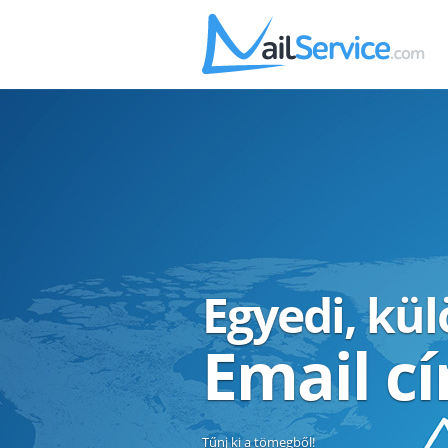
Egyedi, kü
Email c
Tűnj ki a tömegből!