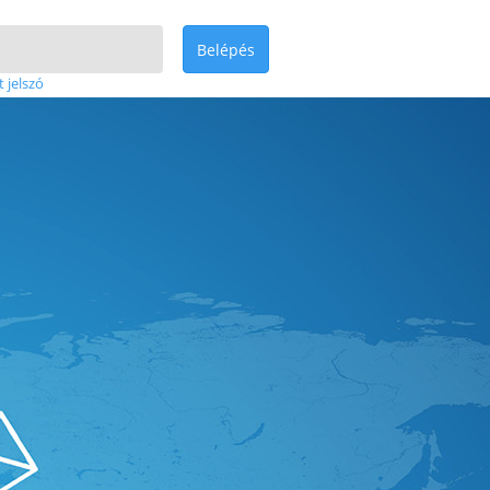
Belépés
t jelszó