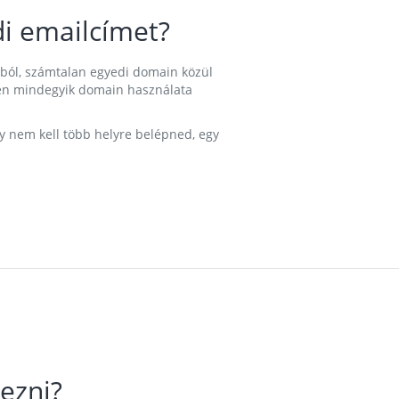
i emailcímet?
ából, számtalan egyedi domain közül
nkben mindegyik domain használata
gy nem kell több helyre belépned, egy
ezni?