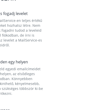
és fogadj levelet
ilService-en teljes értékű
eket hozhatsz létre. Nem
 fogadni tudod a leveleid
l fiókodban, de írni is
z levelet a MailService-es
idről.
den egy helyen
eld egyedi emailcímeidet
helyen, az elsődleges
kodban. Könnyebben
ekinthető, kényelmesebb,
 szükséges többször ki-be
ntkezni.