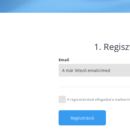
1. Regisz
Email
A regisztrációval elfogadod a mailser
Regisztráció