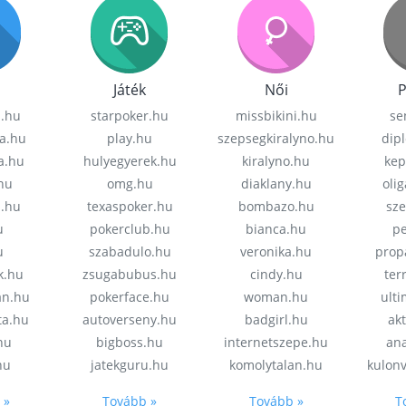
Játék
Női
P
z.hu
starpoker.hu
missbikini.hu
se
a.hu
play.hu
szepsegkiralyno.hu
dip
a.hu
hulyegyerek.hu
kiralyno.hu
kep
hu
omg.hu
diaklany.hu
oli
a.hu
texaspoker.hu
bombazo.hu
sz
u
pokerclub.hu
bianca.hu
pe
u
szabadulo.hu
veronika.hu
prop
k.hu
zsugabubus.hu
cindy.hu
ter
an.hu
pokerface.hu
woman.hu
ult
ta.hu
autoverseny.hu
badgirl.hu
akt
.hu
bigboss.hu
internetszepe.hu
an
hu
jatekguru.hu
komolytalan.hu
kulon
 »
Tovább »
Tovább »
T