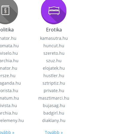
olitika
Erotika
nator.hu
kamasutra.hu
lomata.hu
huncut.hu
viselo.hu
szereto.hu
garchia.hu
szuz.hu
enator.hu
elojatek.hu
rsze.hu
hustler.hu
aganda.hu
sztriptiz.hu
rorista.hu
private.hu
imatum.hu
masztimarci.hu
ivista.hu
bujasag.hu
archia.hu
badgirl.hu
velemeny.hu
diaklany.hu
ovább »
Tovább »