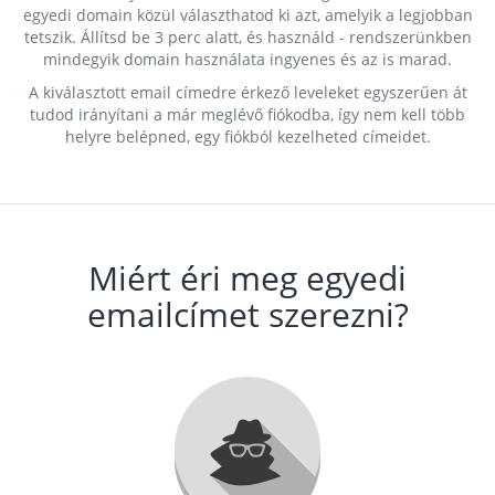
egyedi domain közül választhatod ki azt, amelyik a legjobban
tetszik. Állítsd be 3 perc alatt, és használd - rendszerünkben
mindegyik domain használata ingyenes és az is marad.
A kiválasztott email címedre érkező leveleket egyszerűen át
tudod irányítani a már meglévő fiókodba, így nem kell több
helyre belépned, egy fiókból kezelheted címeidet.
Miért éri meg egyedi
emailcímet szerezni?