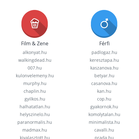
Film & Zene
Férfi
alkonyat.hu
padlogaz.hu
walkingdead.hu
keresztapa.hu
007.hu
kaszanova.hu
kulonvelemeny.hu
betyar.hu
murphy.hu
casanova.hu
chaplin.hu
kan.hu
gyilkos.hu
cop.hu
halhatatlan.hu
gyakornok.hu
helyszinelo.hu
komolytalan.hu
paranormalis.hu
minimalista.hu
madmax.hu
cavalli.hu
kivalasztott.hu
prada.hu