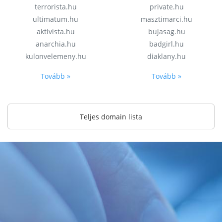
terrorista.hu
private.hu
ultimatum.hu
masztimarci.hu
aktivista.hu
bujasag.hu
anarchia.hu
badgirl.hu
kulonvelemeny.hu
diaklany.hu
Tovább »
Tovább »
Teljes domain lista