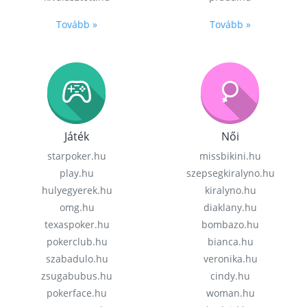
Tovább »
Tovább »
Játék
Női
starpoker.hu
missbikini.hu
play.hu
szepsegkiralyno.hu
hulyegyerek.hu
kiralyno.hu
omg.hu
diaklany.hu
texaspoker.hu
bombazo.hu
pokerclub.hu
bianca.hu
szabadulo.hu
veronika.hu
zsugabubus.hu
cindy.hu
pokerface.hu
woman.hu