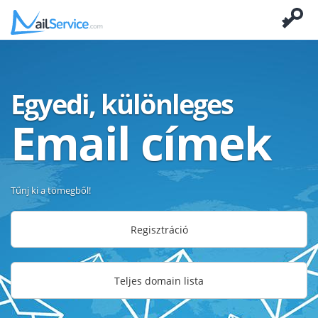
Egyedi, különleges
Email címek
Tűnj ki a tömegből!
Regisztráció
Teljes domain lista