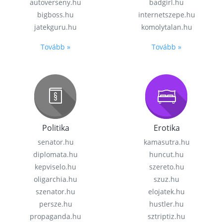
autoverseny.hu
badgirl.hu
bigboss.hu
internetszepe.hu
jatekguru.hu
komolytalan.hu
Tovább »
Tovább »
Politika
Erotika
senator.hu
kamasutra.hu
diplomata.hu
huncut.hu
kepviselo.hu
szereto.hu
oligarchia.hu
szuz.hu
szenator.hu
elojatek.hu
persze.hu
hustler.hu
propaganda.hu
sztriptiz.hu