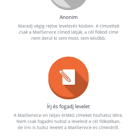
Anonim
Maradj végig rejtve levelezés közben. A címzettek
csak a MailService címed látják, a cél fiókod címe
nem derül ki sem most, sem később.
Írj és fogadj levelet
A MailService-en teljes értékű címeket hozhatsz létre.
Nem csak fogadni tudod a leveleid a cél fiókodban,
de írni is tudsz levelet a MailService-es címeidről.