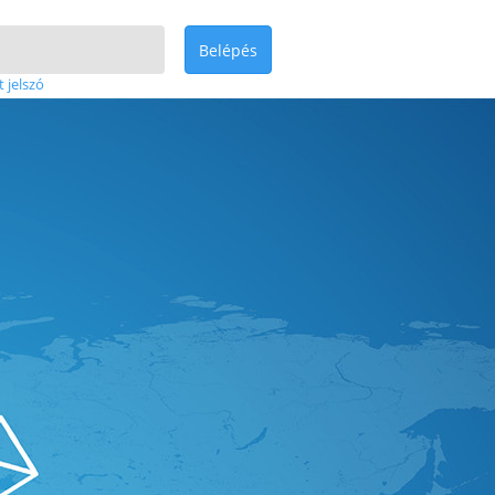
Belépés
t jelszó