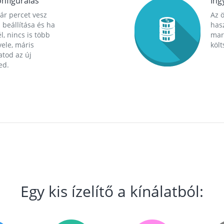
nfigurálás
Ing
ár percet vesz
Az 
 beállítása és ha
hasz
l, nincs is több
mara
ele, máris
költ
tod az új
ed.
Egy kis ízelítő a kínálatból: