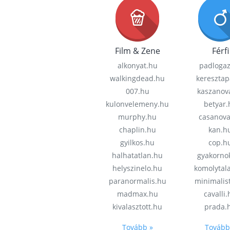
Film & Zene
Férfi
alkonyat.hu
padloga
walkingdead.hu
keresztap
007.hu
kaszanov
kulonvelemeny.hu
betyar.
murphy.hu
casanov
chaplin.hu
kan.h
gyilkos.hu
cop.h
halhatatlan.hu
gyakorno
helyszinelo.hu
komolytal
paranormalis.hu
minimalis
madmax.hu
cavalli
kivalasztott.hu
prada.
Tovább »
Tovább