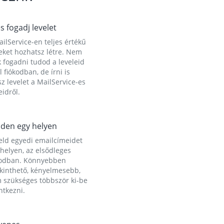
és fogadj levelet
ilService-en teljes értékű
eket hozhatsz létre. Nem
 fogadni tudod a leveleid
l fiókodban, de írni is
z levelet a MailService-es
idről.
den egy helyen
eld egyedi emailcímeidet
helyen, az elsődleges
kodban. Könnyebben
ekinthető, kényelmesebb,
 szükséges többször ki-be
ntkezni.