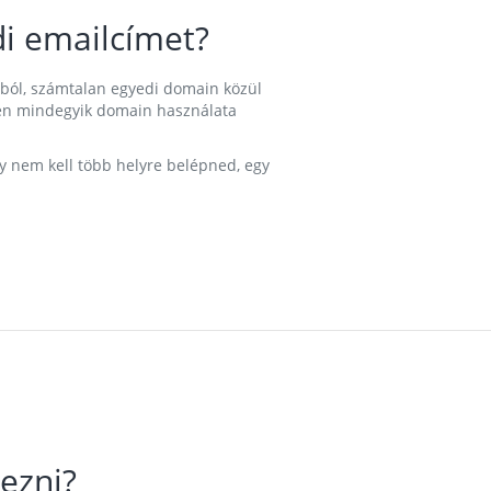
i emailcímet?
ából, számtalan egyedi domain közül
nkben mindegyik domain használata
gy nem kell több helyre belépned, egy
ezni?