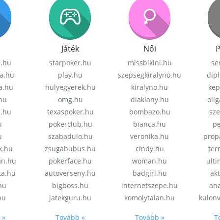
Játék
Női
P
z.hu
starpoker.hu
missbikini.hu
se
a.hu
play.hu
szepsegkiralyno.hu
dip
a.hu
hulyegyerek.hu
kiralyno.hu
kep
hu
omg.hu
diaklany.hu
oli
a.hu
texaspoker.hu
bombazo.hu
sz
u
pokerclub.hu
bianca.hu
pe
u
szabadulo.hu
veronika.hu
prop
k.hu
zsugabubus.hu
cindy.hu
ter
an.hu
pokerface.hu
woman.hu
ult
ta.hu
autoverseny.hu
badgirl.hu
akt
.hu
bigboss.hu
internetszepe.hu
an
hu
jatekguru.hu
komolytalan.hu
kulon
 »
Tovább »
Tovább »
T