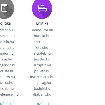
olitika
Erotika
nator.hu
kamasutra.hu
lomata.hu
huncut.hu
viselo.hu
szereto.hu
garchia.hu
szuz.hu
enator.hu
elojatek.hu
rsze.hu
hustler.hu
aganda.hu
sztriptiz.hu
rorista.hu
private.hu
imatum.hu
masztimarci.hu
ivista.hu
bujasag.hu
archia.hu
badgirl.hu
velemeny.hu
diaklany.hu
ovább »
Tovább »