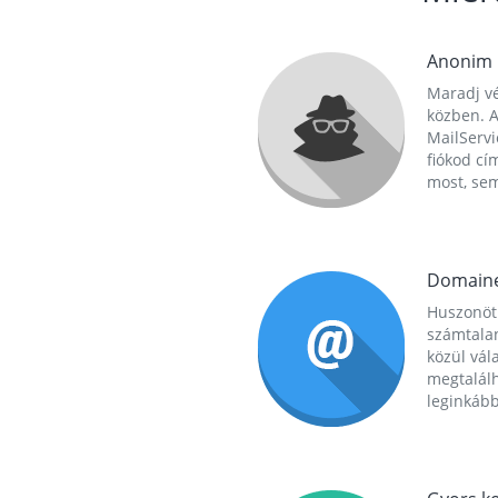
Anonim
Maradj vé
közben. A
MailServi
fiókod cí
most, se
Domain
Huszonöt
számtala
közül vál
megtalál
leginkább