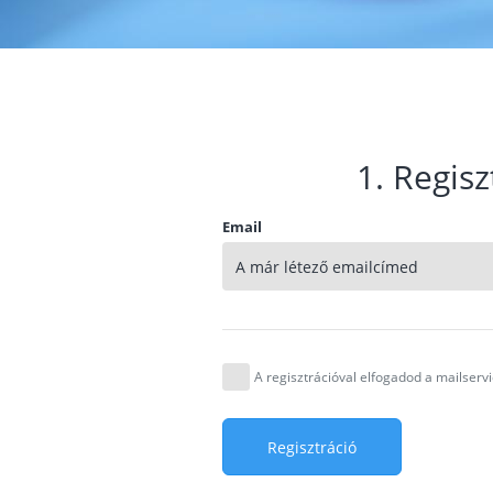
1. Regisz
Email
A regisztrációval elfogadod a mailser
Regisztráció