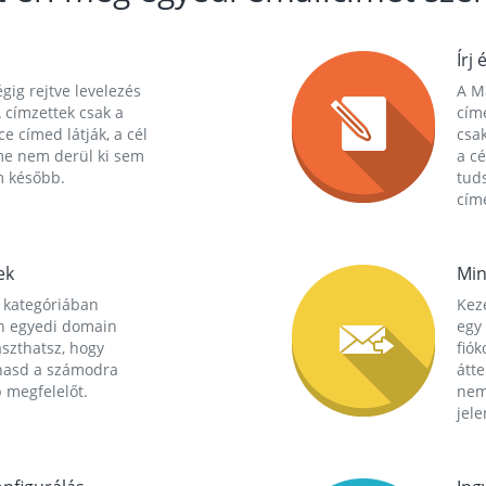
Írj 
gig rejtve levelezés
A Ma
 címzettek csak a
cím
ce címed látják, a cél
csak
me nem derül ki sem
a cé
m később.
tuds
címe
ek
Min
 kategóriában
Kez
n egyedi domain
egy 
aszthatsz, hogy
fió
hasd a számodra
átt
 megfelelőt.
nem
jele