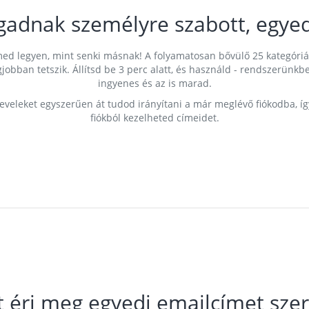
gadnak személyre szabott, egyed
címed legyen, mint senki másnak! A folyamatosan bővülő 25 kategóri
egjobban tetszik. Állítsd be 3 perc alatt, és használd - rendszerü
ingyenes és az is marad.
leveleket egyszerűen át tudod irányítani a már meglévő fiókodba, í
fiókból kezelheted címeidet.
t éri meg egyedi emailcímet szer