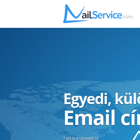
Egyedi, kü
Email c
Tűnj ki a tömegből!