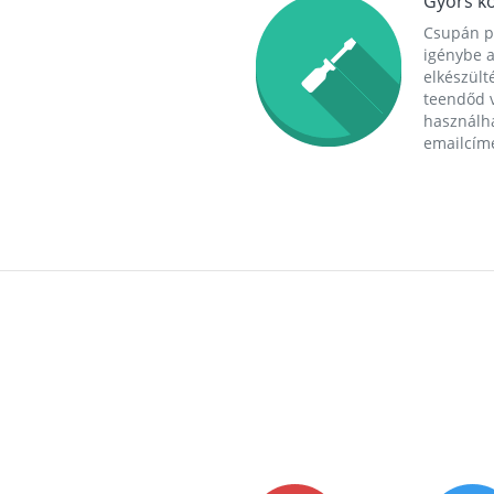
Gyors ko
Csupán p
igénybe a
elkészülté
teendőd v
használha
emailcím