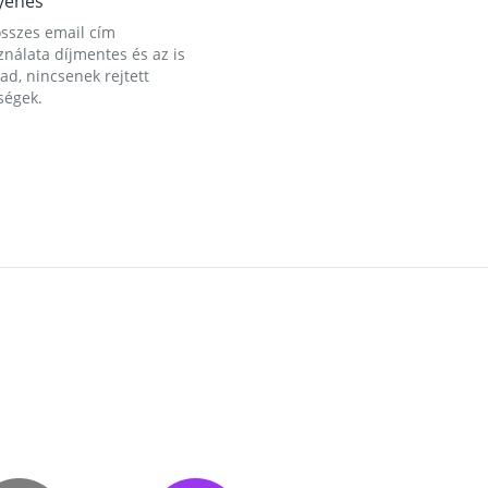
yenes
összes email cím
nálata díjmentes és az is
d, nincsenek rejtett
ségek.