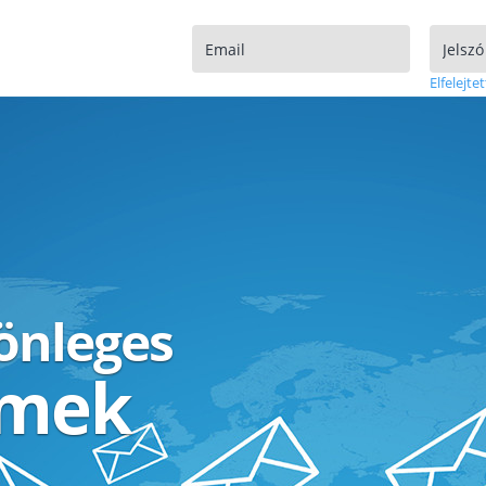
Elfelejtet
lönleges
ímek