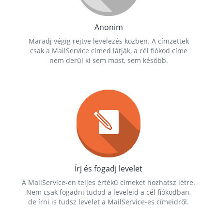
Anonim
Maradj végig rejtve levelezés közben. A címzettek
csak a MailService címed látják, a cél fiókod címe
nem derül ki sem most, sem később.
Írj és fogadj levelet
A MailService-en teljes értékű címeket hozhatsz létre.
Nem csak fogadni tudod a leveleid a cél fiókodban,
de írni is tudsz levelet a MailService-es címeidről.