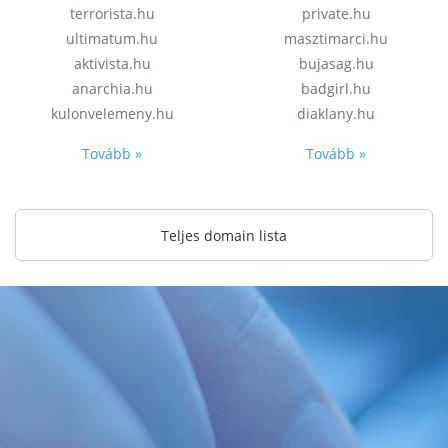
terrorista.hu
private.hu
ultimatum.hu
masztimarci.hu
aktivista.hu
bujasag.hu
anarchia.hu
badgirl.hu
kulonvelemeny.hu
diaklany.hu
Tovább »
Tovább »
Teljes domain lista