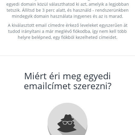
egyedi domain közül választhatod ki azt, amelyik a legjobban
tetszik. Állítsd be 3 perc alatt, és használd - rendszerünkben
mindegyik domain használata ingyenes és az is marad.
A kiválasztott email címedre érkező leveleket egyszerűen át
tudod irányítani a már meglévő fiókodba, így nem kell több
helyre belépned, egy fiókból kezelheted címeidet.
Miért éri meg egyedi
emailcímet szerezni?