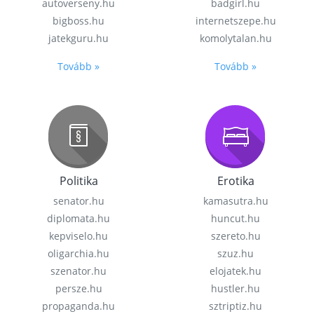
autoverseny.hu
badgirl.hu
bigboss.hu
internetszepe.hu
jatekguru.hu
komolytalan.hu
Tovább »
Tovább »
Politika
Erotika
senator.hu
kamasutra.hu
diplomata.hu
huncut.hu
kepviselo.hu
szereto.hu
oligarchia.hu
szuz.hu
szenator.hu
elojatek.hu
persze.hu
hustler.hu
propaganda.hu
sztriptiz.hu