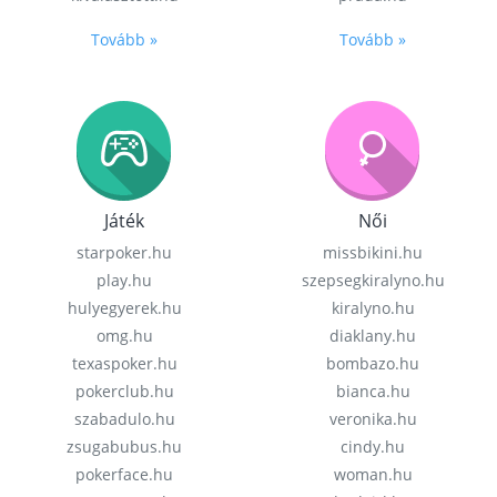
Tovább »
Tovább »
Játék
Női
starpoker.hu
missbikini.hu
play.hu
szepsegkiralyno.hu
hulyegyerek.hu
kiralyno.hu
omg.hu
diaklany.hu
texaspoker.hu
bombazo.hu
pokerclub.hu
bianca.hu
szabadulo.hu
veronika.hu
zsugabubus.hu
cindy.hu
pokerface.hu
woman.hu