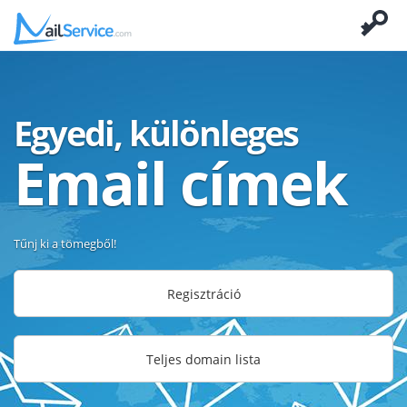
Egyedi, különleges
Email címek
Tűnj ki a tömegből!
Regisztráció
Teljes domain lista