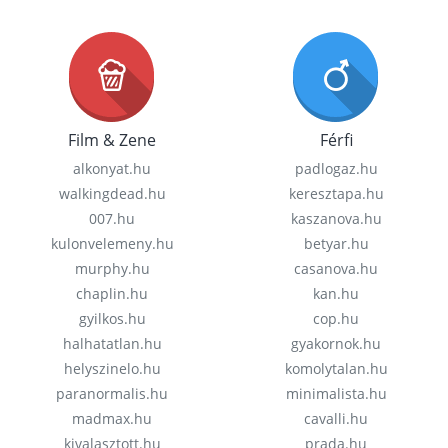
Film & Zene
Férfi
alkonyat.hu
padlogaz.hu
walkingdead.hu
keresztapa.hu
007.hu
kaszanova.hu
kulonvelemeny.hu
betyar.hu
murphy.hu
casanova.hu
chaplin.hu
kan.hu
gyilkos.hu
cop.hu
halhatatlan.hu
gyakornok.hu
helyszinelo.hu
komolytalan.hu
paranormalis.hu
minimalista.hu
madmax.hu
cavalli.hu
kivalasztott.hu
prada.hu