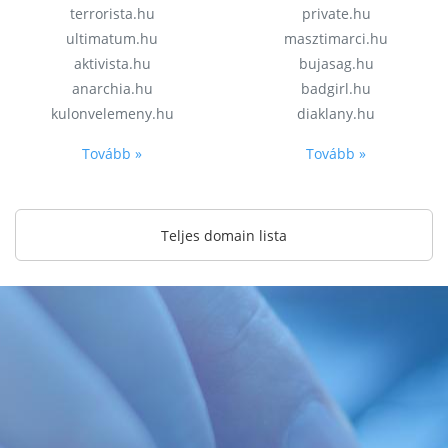
terrorista.hu
private.hu
ultimatum.hu
masztimarci.hu
aktivista.hu
bujasag.hu
anarchia.hu
badgirl.hu
kulonvelemeny.hu
diaklany.hu
Tovább »
Tovább »
Teljes domain lista