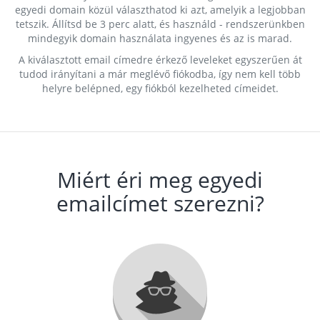
egyedi domain közül választhatod ki azt, amelyik a legjobban
tetszik. Állítsd be 3 perc alatt, és használd - rendszerünkben
mindegyik domain használata ingyenes és az is marad.
A kiválasztott email címedre érkező leveleket egyszerűen át
tudod irányítani a már meglévő fiókodba, így nem kell több
helyre belépned, egy fiókból kezelheted címeidet.
Miért éri meg egyedi
emailcímet szerezni?