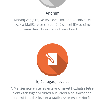
Anonim
Maradj végig rejtve levelezés közben. A címzettek
csak a MailService címed látják, a cél fiókod címe
nem derül ki sem most, sem később.
Írj és fogadj levelet
A MailService-en teljes értékű címeket hozhatsz létre.
Nem csak fogadni tudod a leveleid a cél fiókodban,
de írni is tudsz levelet a MailService-es címeidről.