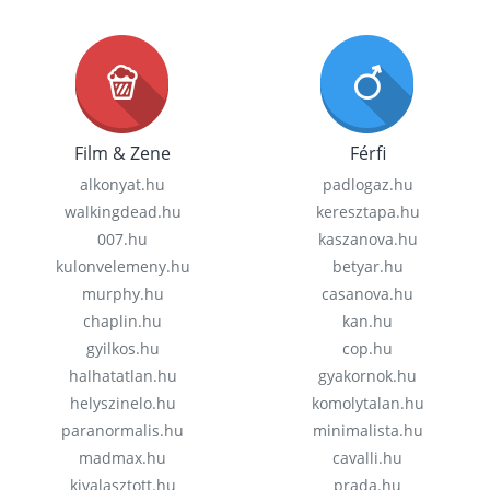
Film & Zene
Férfi
alkonyat.hu
padlogaz.hu
walkingdead.hu
keresztapa.hu
007.hu
kaszanova.hu
kulonvelemeny.hu
betyar.hu
murphy.hu
casanova.hu
chaplin.hu
kan.hu
gyilkos.hu
cop.hu
halhatatlan.hu
gyakornok.hu
helyszinelo.hu
komolytalan.hu
paranormalis.hu
minimalista.hu
madmax.hu
cavalli.hu
kivalasztott.hu
prada.hu