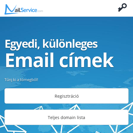
Egyedi, különleges
Email címek
Tűnj ki a tömegből!
Regisztráció
Teljes domain lista