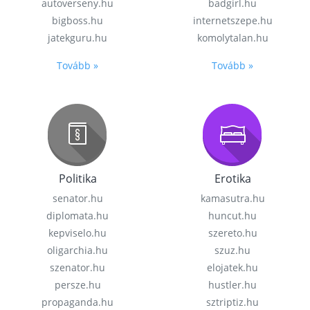
autoverseny.hu
badgirl.hu
bigboss.hu
internetszepe.hu
jatekguru.hu
komolytalan.hu
Tovább »
Tovább »
Politika
Erotika
senator.hu
kamasutra.hu
diplomata.hu
huncut.hu
kepviselo.hu
szereto.hu
oligarchia.hu
szuz.hu
szenator.hu
elojatek.hu
persze.hu
hustler.hu
propaganda.hu
sztriptiz.hu