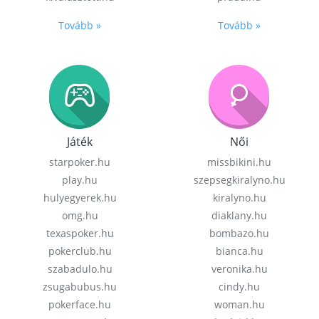
Tovább »
Tovább »
Játék
Női
starpoker.hu
missbikini.hu
play.hu
szepsegkiralyno.hu
hulyegyerek.hu
kiralyno.hu
omg.hu
diaklany.hu
texaspoker.hu
bombazo.hu
pokerclub.hu
bianca.hu
szabadulo.hu
veronika.hu
zsugabubus.hu
cindy.hu
pokerface.hu
woman.hu