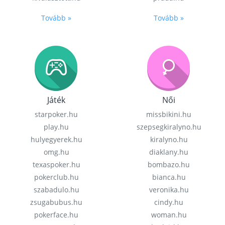
Tovább »
Tovább »
Játék
Női
starpoker.hu
missbikini.hu
play.hu
szepsegkiralyno.hu
hulyegyerek.hu
kiralyno.hu
omg.hu
diaklany.hu
texaspoker.hu
bombazo.hu
pokerclub.hu
bianca.hu
szabadulo.hu
veronika.hu
zsugabubus.hu
cindy.hu
pokerface.hu
woman.hu