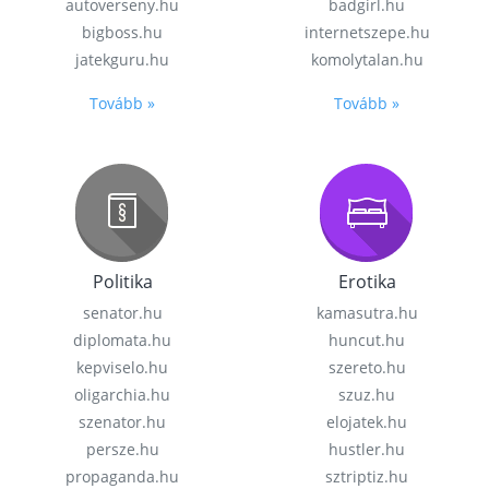
autoverseny.hu
badgirl.hu
bigboss.hu
internetszepe.hu
jatekguru.hu
komolytalan.hu
Tovább »
Tovább »
Politika
Erotika
senator.hu
kamasutra.hu
diplomata.hu
huncut.hu
kepviselo.hu
szereto.hu
oligarchia.hu
szuz.hu
szenator.hu
elojatek.hu
persze.hu
hustler.hu
propaganda.hu
sztriptiz.hu