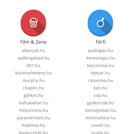
Film & Zene
Férfi
alkonyat.hu
padlogaz.hu
walkingdead.hu
keresztapa.hu
007.hu
kaszanova.hu
kulonvelemeny.hu
betyar.hu
murphy.hu
casanova.hu
chaplin.hu
kan.hu
gyilkos.hu
cop.hu
halhatatlan.hu
gyakornok.hu
helyszinelo.hu
komolytalan.hu
paranormalis.hu
minimalista.hu
madmax.hu
cavalli.hu
kivalasztott.hu
prada.hu