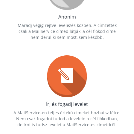
Anonim
Maradj végig rejtve levelezés közben. A címzettek
csak a MailService címed látják, a cél fiókod címe
nem derül ki sem most, sem később.
Írj és fogadj levelet
A MailService-en teljes értékű címeket hozhatsz létre.
Nem csak fogadni tudod a leveleid a cél fiókodban,
de írni is tudsz levelet a MailService-es címeidről.