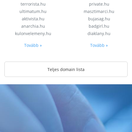
terrorista.hu
private.hu
ultimatum.hu
masztimarci.hu
aktivista.hu
bujasag.hu
anarchia.hu
badgirl.hu
kulonvelemeny.hu
diaklany.hu
Tovább »
Tovább »
Teljes domain lista