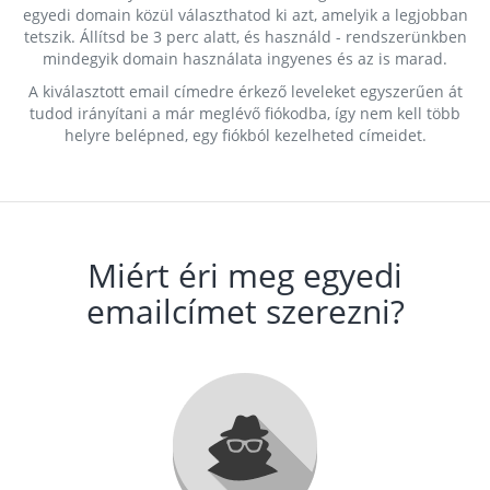
egyedi domain közül választhatod ki azt, amelyik a legjobban
tetszik. Állítsd be 3 perc alatt, és használd - rendszerünkben
mindegyik domain használata ingyenes és az is marad.
A kiválasztott email címedre érkező leveleket egyszerűen át
tudod irányítani a már meglévő fiókodba, így nem kell több
helyre belépned, egy fiókból kezelheted címeidet.
Miért éri meg egyedi
emailcímet szerezni?