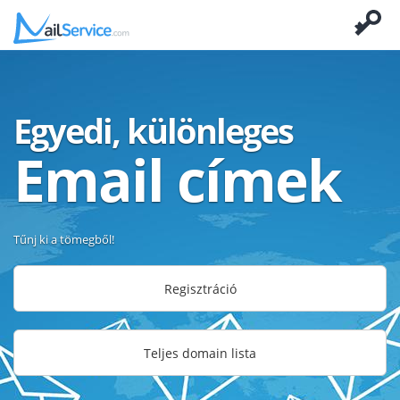
Egyedi, különleges
Email címek
Tűnj ki a tömegből!
Regisztráció
Teljes domain lista