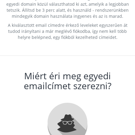
egyedi domain közül választhatod ki azt, amelyik a legjobban
tetszik. Állítsd be 3 perc alatt, és használd - rendszerünkben
mindegyik domain használata ingyenes és az is marad.
A kiválasztott email címedre érkező leveleket egyszerűen át
tudod irányítani a már meglévő fiókodba, így nem kell több
helyre belépned, egy fiókból kezelheted címeidet.
Miért éri meg egyedi
emailcímet szerezni?