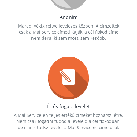
Anonim
Maradj végig rejtve levelezés közben. A címzettek
csak a MailService címed látják, a cél fiókod címe
nem derül ki sem most, sem később.
Írj és fogadj levelet
A MailService-en teljes értékű címeket hozhatsz létre.
Nem csak fogadni tudod a leveleid a cél fiókodban,
de írni is tudsz levelet a MailService-es címeidről.