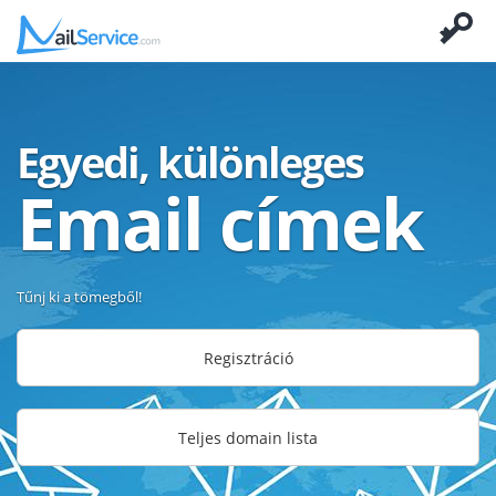
Egyedi, különleges
Email címek
Tűnj ki a tömegből!
Regisztráció
Teljes domain lista