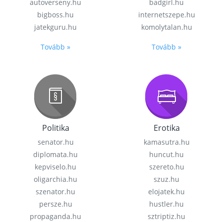
autoverseny.hu
badgirl.hu
bigboss.hu
internetszepe.hu
jatekguru.hu
komolytalan.hu
Tovább »
Tovább »
Politika
Erotika
senator.hu
kamasutra.hu
diplomata.hu
huncut.hu
kepviselo.hu
szereto.hu
oligarchia.hu
szuz.hu
szenator.hu
elojatek.hu
persze.hu
hustler.hu
propaganda.hu
sztriptiz.hu