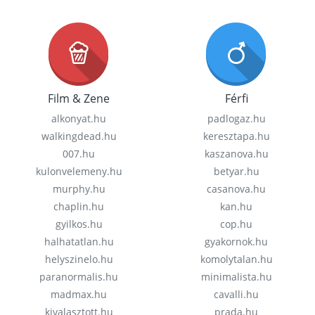
Film & Zene
Férfi
alkonyat.hu
padlogaz.hu
walkingdead.hu
keresztapa.hu
007.hu
kaszanova.hu
kulonvelemeny.hu
betyar.hu
murphy.hu
casanova.hu
chaplin.hu
kan.hu
gyilkos.hu
cop.hu
halhatatlan.hu
gyakornok.hu
helyszinelo.hu
komolytalan.hu
paranormalis.hu
minimalista.hu
madmax.hu
cavalli.hu
kivalasztott.hu
prada.hu