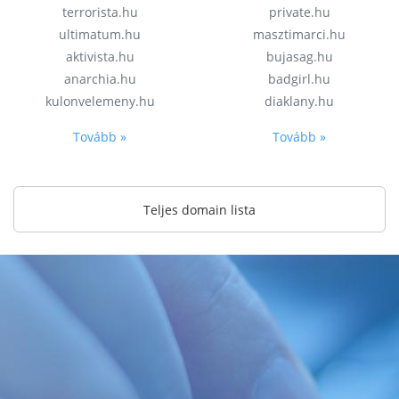
terrorista.hu
private.hu
ultimatum.hu
masztimarci.hu
aktivista.hu
bujasag.hu
anarchia.hu
badgirl.hu
kulonvelemeny.hu
diaklany.hu
Tovább »
Tovább »
Teljes domain lista