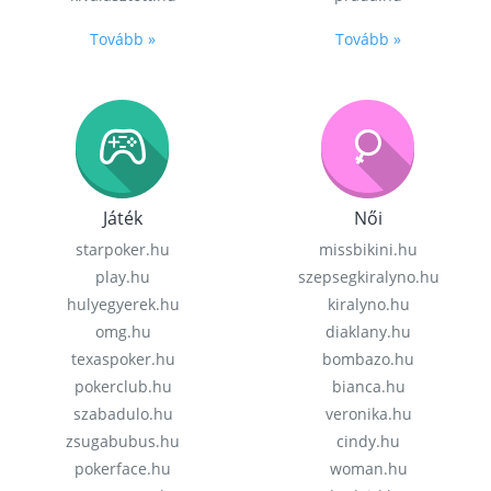
Tovább »
Tovább »
Játék
Női
starpoker.hu
missbikini.hu
play.hu
szepsegkiralyno.hu
hulyegyerek.hu
kiralyno.hu
omg.hu
diaklany.hu
texaspoker.hu
bombazo.hu
pokerclub.hu
bianca.hu
szabadulo.hu
veronika.hu
zsugabubus.hu
cindy.hu
pokerface.hu
woman.hu