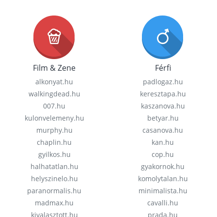
Film & Zene
Férfi
alkonyat.hu
padlogaz.hu
walkingdead.hu
keresztapa.hu
007.hu
kaszanova.hu
kulonvelemeny.hu
betyar.hu
murphy.hu
casanova.hu
chaplin.hu
kan.hu
gyilkos.hu
cop.hu
halhatatlan.hu
gyakornok.hu
helyszinelo.hu
komolytalan.hu
paranormalis.hu
minimalista.hu
madmax.hu
cavalli.hu
kivalasztott.hu
prada.hu