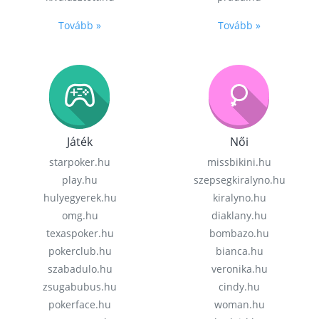
Tovább »
Tovább »
Játék
Női
starpoker.hu
missbikini.hu
play.hu
szepsegkiralyno.hu
hulyegyerek.hu
kiralyno.hu
omg.hu
diaklany.hu
texaspoker.hu
bombazo.hu
pokerclub.hu
bianca.hu
szabadulo.hu
veronika.hu
zsugabubus.hu
cindy.hu
pokerface.hu
woman.hu