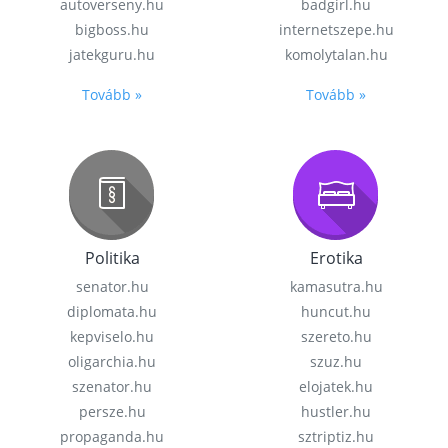
autoverseny.hu
badgirl.hu
bigboss.hu
internetszepe.hu
jatekguru.hu
komolytalan.hu
Tovább »
Tovább »
Politika
Erotika
senator.hu
kamasutra.hu
diplomata.hu
huncut.hu
kepviselo.hu
szereto.hu
oligarchia.hu
szuz.hu
szenator.hu
elojatek.hu
persze.hu
hustler.hu
propaganda.hu
sztriptiz.hu