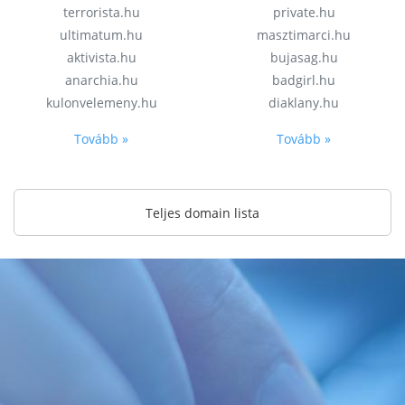
terrorista.hu
private.hu
ultimatum.hu
masztimarci.hu
aktivista.hu
bujasag.hu
anarchia.hu
badgirl.hu
kulonvelemeny.hu
diaklany.hu
Tovább »
Tovább »
Teljes domain lista