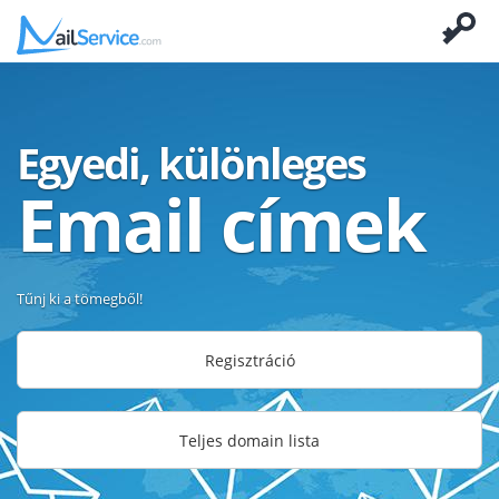
Egyedi, különleges
Email címek
Tűnj ki a tömegből!
Regisztráció
Teljes domain lista