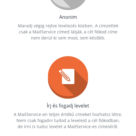
Anonim
Maradj végig rejtve levelezés közben. A címzettek
csak a MailService címed látják, a cél fiókod címe
nem derül ki sem most, sem később.
Írj és fogadj levelet
A MailService-en teljes értékű címeket hozhatsz létre.
Nem csak fogadni tudod a leveleid a cél fiókodban,
de írni is tudsz levelet a MailService-es címeidről.