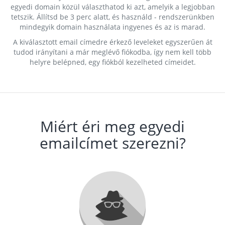
egyedi domain közül választhatod ki azt, amelyik a legjobban
tetszik. Állítsd be 3 perc alatt, és használd - rendszerünkben
mindegyik domain használata ingyenes és az is marad.
A kiválasztott email címedre érkező leveleket egyszerűen át
tudod irányítani a már meglévő fiókodba, így nem kell több
helyre belépned, egy fiókból kezelheted címeidet.
Miért éri meg egyedi
emailcímet szerezni?