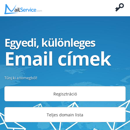
Egyedi, különleges
Email címek
Tűnj ki a tömegből!
Regisztráció
Teljes domain lista