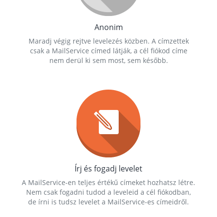
Anonim
Maradj végig rejtve levelezés közben. A címzettek
csak a MailService címed látják, a cél fiókod címe
nem derül ki sem most, sem később.
Írj és fogadj levelet
A MailService-en teljes értékű címeket hozhatsz létre.
Nem csak fogadni tudod a leveleid a cél fiókodban,
de írni is tudsz levelet a MailService-es címeidről.