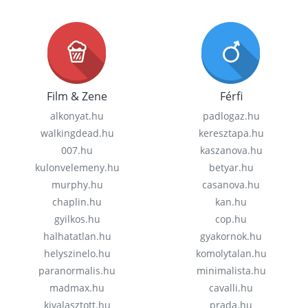
Film & Zene
Férfi
alkonyat.hu
padlogaz.hu
walkingdead.hu
keresztapa.hu
007.hu
kaszanova.hu
kulonvelemeny.hu
betyar.hu
murphy.hu
casanova.hu
chaplin.hu
kan.hu
gyilkos.hu
cop.hu
halhatatlan.hu
gyakornok.hu
helyszinelo.hu
komolytalan.hu
paranormalis.hu
minimalista.hu
madmax.hu
cavalli.hu
kivalasztott.hu
prada.hu