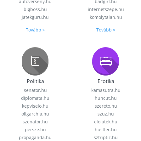
autoverseny.hu
badgirl.hu
bigboss.hu
internetszepe.hu
jatekguru.hu
komolytalan.hu
Tovább »
Tovább »
Politika
Erotika
senator.hu
kamasutra.hu
diplomata.hu
huncut.hu
kepviselo.hu
szereto.hu
oligarchia.hu
szuz.hu
szenator.hu
elojatek.hu
persze.hu
hustler.hu
propaganda.hu
sztriptiz.hu