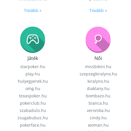
Tovább »
Tovább »
Játék
Női
starpoker.hu
missbikini.hu
play.hu
szepsegkiralyno.hu
hulyegyerek.hu
kiralyno.hu
omg.hu
diaklany.hu
texaspoker.hu
bombazo.hu
pokerclub.hu
bianca.hu
szabadulo.hu
veronika.hu
zsugabubus.hu
cindy.hu
pokerface.hu
woman.hu