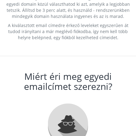
egyedi domain közül választhatod ki azt, amelyik a legjobban
tetszik. Állítsd be 3 perc alatt, és használd - rendszerünkben
mindegyik domain használata ingyenes és az is marad.
A kiválasztott email címedre érkező leveleket egyszerűen át
tudod irányítani a már meglévő fiókodba, így nem kell több
helyre belépned, egy fiókból kezelheted címeidet.
Miért éri meg egyedi
emailcímet szerezni?