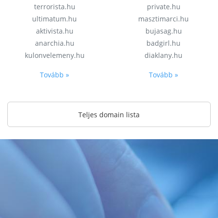
terrorista.hu
private.hu
ultimatum.hu
masztimarci.hu
aktivista.hu
bujasag.hu
anarchia.hu
badgirl.hu
kulonvelemeny.hu
diaklany.hu
Tovább »
Tovább »
Teljes domain lista