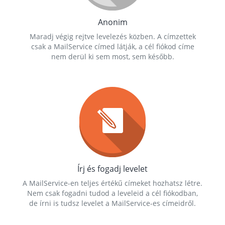
Anonim
Maradj végig rejtve levelezés közben. A címzettek
csak a MailService címed látják, a cél fiókod címe
nem derül ki sem most, sem később.
Írj és fogadj levelet
A MailService-en teljes értékű címeket hozhatsz létre.
Nem csak fogadni tudod a leveleid a cél fiókodban,
de írni is tudsz levelet a MailService-es címeidről.