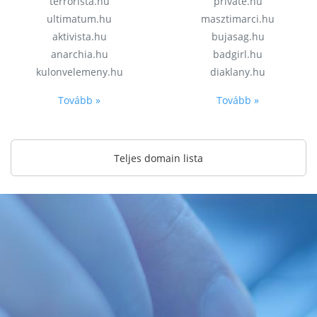
terrorista.hu
private.hu
ultimatum.hu
masztimarci.hu
aktivista.hu
bujasag.hu
anarchia.hu
badgirl.hu
kulonvelemeny.hu
diaklany.hu
Tovább »
Tovább »
Teljes domain lista