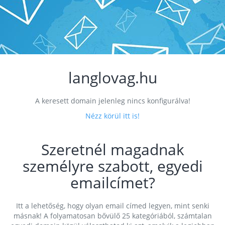
langlovag.hu
A keresett domain jelenleg nincs konfigurálva!
Nézz körül itt is!
Szeretnél magadnak
személyre szabott, egyedi
emailcímet?
Itt a lehetőség, hogy olyan email címed legyen, mint senki
másnak! A folyamatosan bővülő 25 kategóriából, számtalan