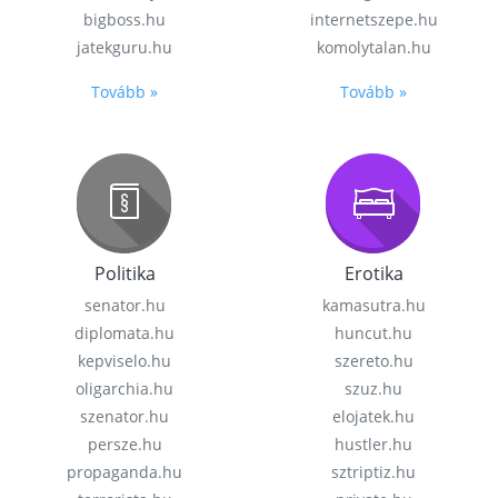
bigboss.hu
internetszepe.hu
jatekguru.hu
komolytalan.hu
Tovább »
Tovább »
Politika
Erotika
senator.hu
kamasutra.hu
diplomata.hu
huncut.hu
kepviselo.hu
szereto.hu
oligarchia.hu
szuz.hu
szenator.hu
elojatek.hu
persze.hu
hustler.hu
propaganda.hu
sztriptiz.hu