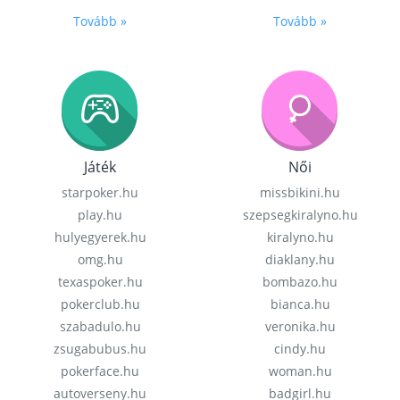
Tovább »
Tovább »
Játék
Női
starpoker.hu
missbikini.hu
play.hu
szepsegkiralyno.hu
hulyegyerek.hu
kiralyno.hu
omg.hu
diaklany.hu
texaspoker.hu
bombazo.hu
pokerclub.hu
bianca.hu
szabadulo.hu
veronika.hu
zsugabubus.hu
cindy.hu
pokerface.hu
woman.hu
autoverseny.hu
badgirl.hu