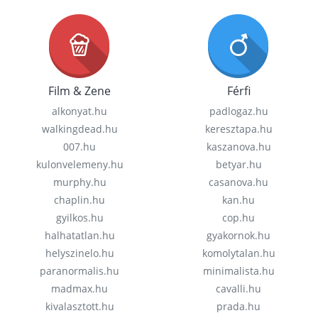
Film & Zene
Férfi
alkonyat.hu
padlogaz.hu
walkingdead.hu
keresztapa.hu
007.hu
kaszanova.hu
kulonvelemeny.hu
betyar.hu
murphy.hu
casanova.hu
chaplin.hu
kan.hu
gyilkos.hu
cop.hu
halhatatlan.hu
gyakornok.hu
helyszinelo.hu
komolytalan.hu
paranormalis.hu
minimalista.hu
madmax.hu
cavalli.hu
kivalasztott.hu
prada.hu