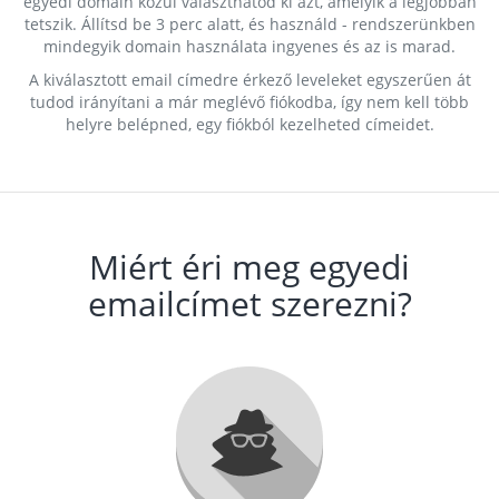
egyedi domain közül választhatod ki azt, amelyik a legjobban
tetszik. Állítsd be 3 perc alatt, és használd - rendszerünkben
mindegyik domain használata ingyenes és az is marad.
A kiválasztott email címedre érkező leveleket egyszerűen át
tudod irányítani a már meglévő fiókodba, így nem kell több
helyre belépned, egy fiókból kezelheted címeidet.
Miért éri meg egyedi
emailcímet szerezni?