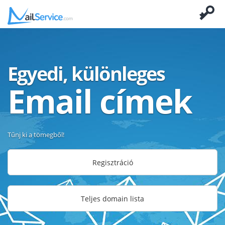
Egyedi, különleges
Email címek
Tűnj ki a tömegből!
Regisztráció
Teljes domain lista