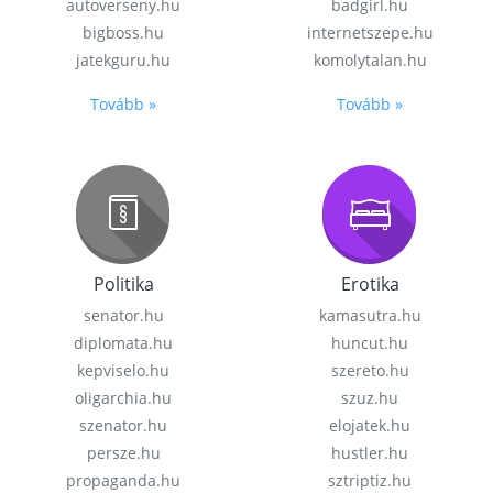
autoverseny.hu
badgirl.hu
bigboss.hu
internetszepe.hu
jatekguru.hu
komolytalan.hu
Tovább »
Tovább »
Politika
Erotika
senator.hu
kamasutra.hu
diplomata.hu
huncut.hu
kepviselo.hu
szereto.hu
oligarchia.hu
szuz.hu
szenator.hu
elojatek.hu
persze.hu
hustler.hu
propaganda.hu
sztriptiz.hu