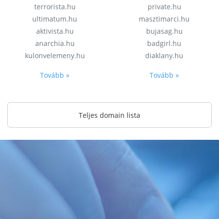
terrorista.hu
private.hu
ultimatum.hu
masztimarci.hu
aktivista.hu
bujasag.hu
anarchia.hu
badgirl.hu
kulonvelemeny.hu
diaklany.hu
Tovább »
Tovább »
Teljes domain lista