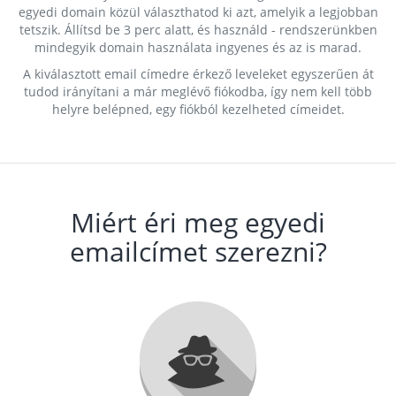
egyedi domain közül választhatod ki azt, amelyik a legjobban
tetszik. Állítsd be 3 perc alatt, és használd - rendszerünkben
mindegyik domain használata ingyenes és az is marad.
A kiválasztott email címedre érkező leveleket egyszerűen át
tudod irányítani a már meglévő fiókodba, így nem kell több
helyre belépned, egy fiókból kezelheted címeidet.
Miért éri meg egyedi
emailcímet szerezni?