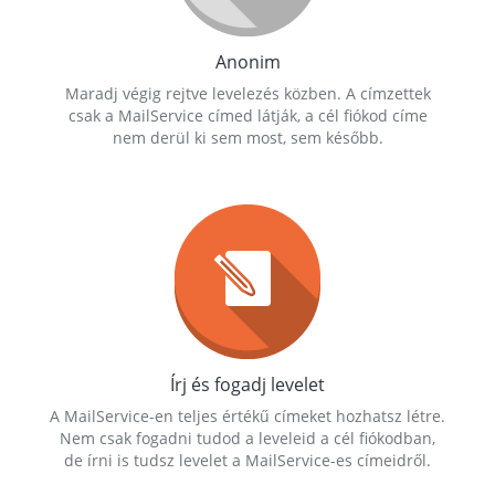
Anonim
Maradj végig rejtve levelezés közben. A címzettek
csak a MailService címed látják, a cél fiókod címe
nem derül ki sem most, sem később.
Írj és fogadj levelet
A MailService-en teljes értékű címeket hozhatsz létre.
Nem csak fogadni tudod a leveleid a cél fiókodban,
de írni is tudsz levelet a MailService-es címeidről.