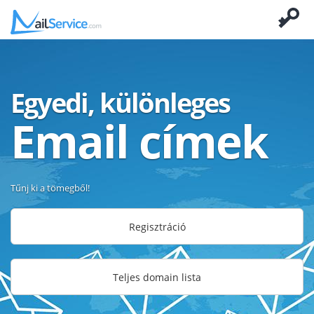
Egyedi, különleges
Email címek
Tűnj ki a tömegből!
Regisztráció
Teljes domain lista