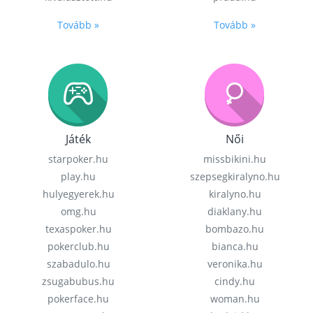
Tovább »
Tovább »
Játék
Női
starpoker.hu
missbikini.hu
play.hu
szepsegkiralyno.hu
hulyegyerek.hu
kiralyno.hu
omg.hu
diaklany.hu
texaspoker.hu
bombazo.hu
pokerclub.hu
bianca.hu
szabadulo.hu
veronika.hu
zsugabubus.hu
cindy.hu
pokerface.hu
woman.hu