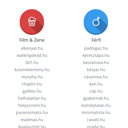
Film & Zene
Férfi
alkonyat.hu
padlogaz.hu
walkingdead.hu
keresztapa.hu
007.hu
kaszanova.hu
kulonvelemeny.hu
betyar.hu
murphy.hu
casanova.hu
chaplin.hu
kan.hu
gyilkos.hu
cop.hu
halhatatlan.hu
gyakornok.hu
helyszinelo.hu
komolytalan.hu
paranormalis.hu
minimalista.hu
madmax.hu
cavalli.hu
kivalasztott.hu
prada.hu