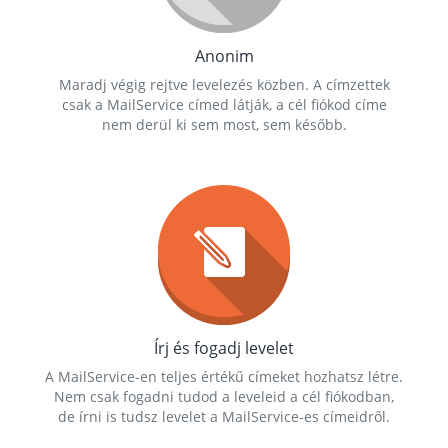
Anonim
Maradj végig rejtve levelezés közben. A címzettek
csak a MailService címed látják, a cél fiókod címe
nem derül ki sem most, sem később.
Írj és fogadj levelet
A MailService-en teljes értékű címeket hozhatsz létre.
Nem csak fogadni tudod a leveleid a cél fiókodban,
de írni is tudsz levelet a MailService-es címeidről.