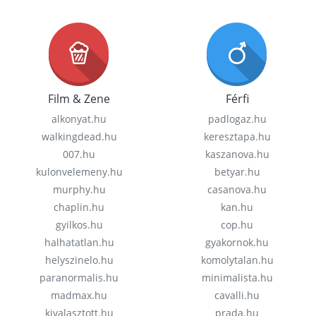
Film & Zene
Férfi
alkonyat.hu
padlogaz.hu
walkingdead.hu
keresztapa.hu
007.hu
kaszanova.hu
kulonvelemeny.hu
betyar.hu
murphy.hu
casanova.hu
chaplin.hu
kan.hu
gyilkos.hu
cop.hu
halhatatlan.hu
gyakornok.hu
helyszinelo.hu
komolytalan.hu
paranormalis.hu
minimalista.hu
madmax.hu
cavalli.hu
kivalasztott.hu
prada.hu