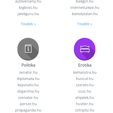
autoverseny.hu
badgirl.hu
bigboss.hu
internetszepe.hu
jatekguru.hu
komolytalan.hu
Tovább »
Tovább »
Politika
Erotika
senator.hu
kamasutra.hu
diplomata.hu
huncut.hu
kepviselo.hu
szereto.hu
oligarchia.hu
szuz.hu
szenator.hu
elojatek.hu
persze.hu
hustler.hu
propaganda.hu
sztriptiz.hu