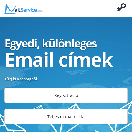
Egyedi, különleges
Email címek
Tűnj ki a tömegből!
Regisztráció
Teljes domain lista