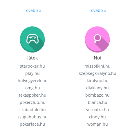
Tovább »
Tovább »
Játék
Női
starpoker.hu
missbikini.hu
play.hu
szepsegkiralyno.hu
hulyegyerek.hu
kiralyno.hu
omg.hu
diaklany.hu
texaspoker.hu
bombazo.hu
pokerclub.hu
bianca.hu
szabadulo.hu
veronika.hu
zsugabubus.hu
cindy.hu
pokerface.hu
woman.hu