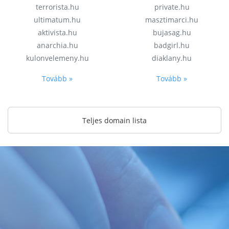
terrorista.hu
private.hu
ultimatum.hu
masztimarci.hu
aktivista.hu
bujasag.hu
anarchia.hu
badgirl.hu
kulonvelemeny.hu
diaklany.hu
Tovább »
Tovább »
Teljes domain lista