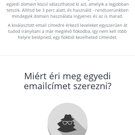
egyedi domain közül választhatod ki azt, amelyik a legjobban
tetszik. Állítsd be 3 perc alatt, és használd - rendszerünkben
mindegyik domain használata ingyenes és az is marad.
A kiválasztott email címedre érkező leveleket egyszerűen át
tudod irányítani a már meglévő fiókodba, így nem kell több
helyre belépned, egy fiókból kezelheted címeidet.
Miért éri meg egyedi
emailcímet szerezni?