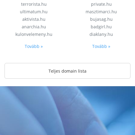
terrorista.hu
private.hu
ultimatum.hu
masztimarci.hu
aktivista.hu
bujasag.hu
anarchia.hu
badgirl.hu
kulonvelemeny.hu
diaklany.hu
Tovább »
Tovább »
Teljes domain lista