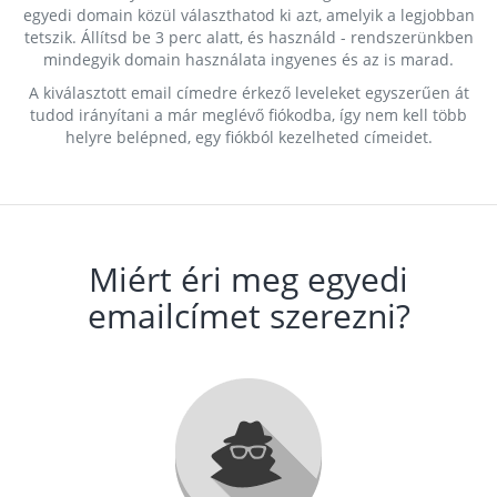
egyedi domain közül választhatod ki azt, amelyik a legjobban
tetszik. Állítsd be 3 perc alatt, és használd - rendszerünkben
mindegyik domain használata ingyenes és az is marad.
A kiválasztott email címedre érkező leveleket egyszerűen át
tudod irányítani a már meglévő fiókodba, így nem kell több
helyre belépned, egy fiókból kezelheted címeidet.
Miért éri meg egyedi
emailcímet szerezni?