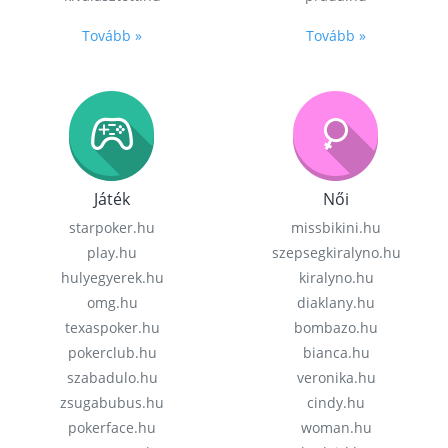
Tovább »
Tovább »
Játék
Női
starpoker.hu
missbikini.hu
play.hu
szepsegkiralyno.hu
hulyegyerek.hu
kiralyno.hu
omg.hu
diaklany.hu
texaspoker.hu
bombazo.hu
pokerclub.hu
bianca.hu
szabadulo.hu
veronika.hu
zsugabubus.hu
cindy.hu
pokerface.hu
woman.hu