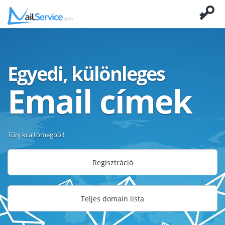
Egyedi, különleges
Email címek
Tűnj ki a tömegből!
Regisztráció
Teljes domain lista