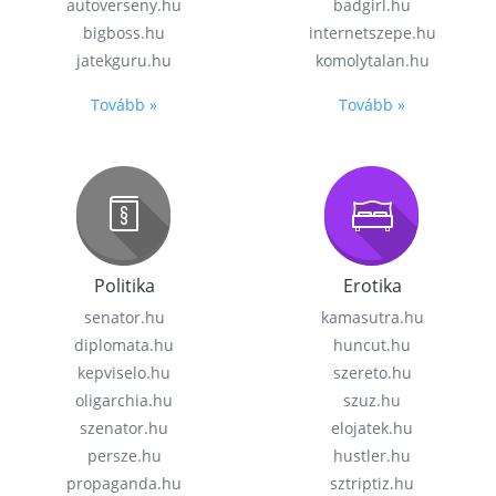
autoverseny.hu
badgirl.hu
bigboss.hu
internetszepe.hu
jatekguru.hu
komolytalan.hu
Tovább »
Tovább »
Politika
Erotika
senator.hu
kamasutra.hu
diplomata.hu
huncut.hu
kepviselo.hu
szereto.hu
oligarchia.hu
szuz.hu
szenator.hu
elojatek.hu
persze.hu
hustler.hu
propaganda.hu
sztriptiz.hu