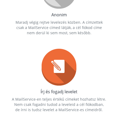
Anonim
Maradj végig rejtve levelezés közben. A címzettek
csak a MailService címed látják, a cél fiókod címe
nem derül ki sem most, sem később.
Írj és fogadj levelet
A MailService-en teljes értékű címeket hozhatsz létre.
Nem csak fogadni tudod a leveleid a cél fiókodban,
de írni is tudsz levelet a MailService-es címeidről.