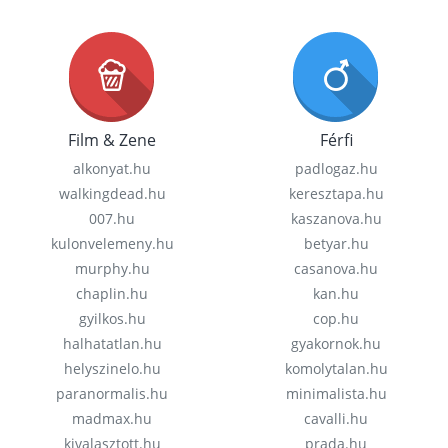
Film & Zene
Férfi
alkonyat.hu
padlogaz.hu
walkingdead.hu
keresztapa.hu
007.hu
kaszanova.hu
kulonvelemeny.hu
betyar.hu
murphy.hu
casanova.hu
chaplin.hu
kan.hu
gyilkos.hu
cop.hu
halhatatlan.hu
gyakornok.hu
helyszinelo.hu
komolytalan.hu
paranormalis.hu
minimalista.hu
madmax.hu
cavalli.hu
kivalasztott.hu
prada.hu