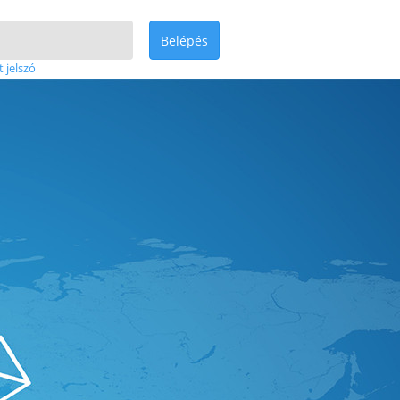
Belépés
t jelszó