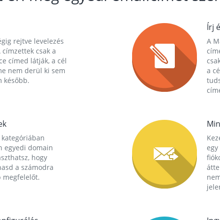
Írj 
gig rejtve levelezés
A Ma
 címzettek csak a
cím
ce címed látják, a cél
csak
me nem derül ki sem
a cé
m később.
tuds
címe
ek
Min
 kategóriában
Kez
n egyedi domain
egy 
aszthatsz, hogy
fió
hasd a számodra
átt
 megfelelőt.
nem
jele