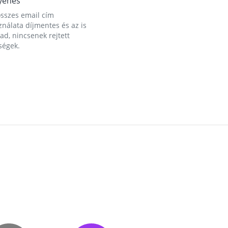
yenes
összes email cím
nálata díjmentes és az is
d, nincsenek rejtett
ségek.