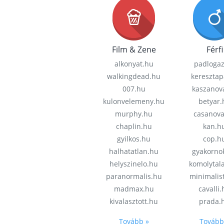
Film & Zene
Férfi
alkonyat.hu
padloga
walkingdead.hu
keresztap
007.hu
kaszanov
kulonvelemeny.hu
betyar.
murphy.hu
casanov
chaplin.hu
kan.h
gyilkos.hu
cop.h
halhatatlan.hu
gyakorno
helyszinelo.hu
komolytal
paranormalis.hu
minimalis
madmax.hu
cavalli
kivalasztott.hu
prada.
Tovább »
Tovább