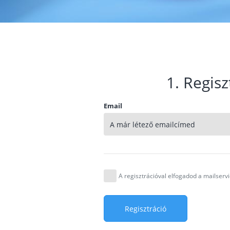
1. Regisz
Email
A regisztrációval elfogadod a mailser
Regisztráció