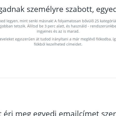
gadnak személyre szabott, egyed
címed legyen, mint senki másnak! A folyamatosan bővülő 25 kategóri
egjobban tetszik. Állítsd be 3 perc alatt, és használd - rendszerü
ingyenes és az is marad.
leveleket egyszerűen át tudod irányítani a már meglévő fiókodba, í
fiókból kezelheted címeidet.
t éri meg egyedi emailcímet szer