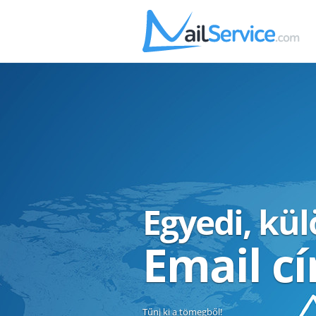
Egyedi, kü
Email c
Tűnj ki a tömegből!