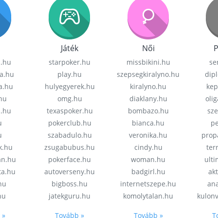
Játék
Női
P
z.hu
starpoker.hu
missbikini.hu
se
a.hu
play.hu
szepsegkiralyno.hu
dip
a.hu
hulyegyerek.hu
kiralyno.hu
kep
hu
omg.hu
diaklany.hu
oli
a.hu
texaspoker.hu
bombazo.hu
sz
u
pokerclub.hu
bianca.hu
pe
u
szabadulo.hu
veronika.hu
prop
k.hu
zsugabubus.hu
cindy.hu
ter
an.hu
pokerface.hu
woman.hu
ult
ta.hu
autoverseny.hu
badgirl.hu
akt
.hu
bigboss.hu
internetszepe.hu
an
hu
jatekguru.hu
komolytalan.hu
kulon
 »
Tovább »
Tovább »
T