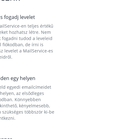
és fogadj levelet
ilService-en teljes értékű
eket hozhatsz létre. Nem
 fogadni tudod a leveleid
l fiókodban, de írni is
z levelet a MailService-es
idről.
den egy helyen
eld egyedi emailcímeidet
helyen, az elsődleges
kodban. Könnyebben
ekinthető, kényelmesebb,
 szükséges többször ki-be
ntkezni.