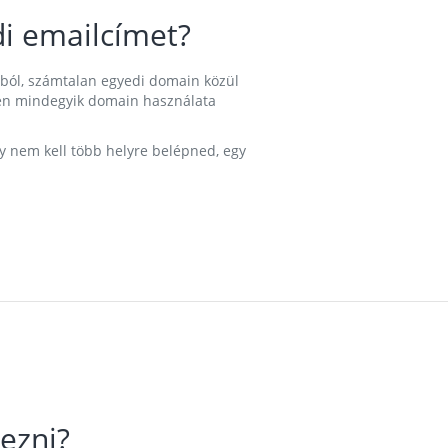
i emailcímet?
ából, számtalan egyedi domain közül
nkben mindegyik domain használata
gy nem kell több helyre belépned, egy
ezni?