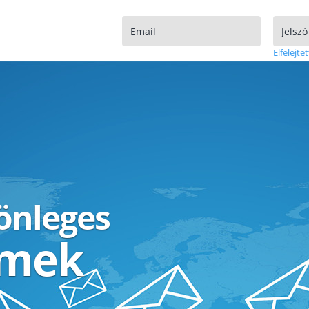
Elfelejtet
lönleges
ímek