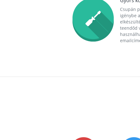
Gyors ko
Csupán p
igénybe a
elkészülté
teendőd v
használha
emailcím