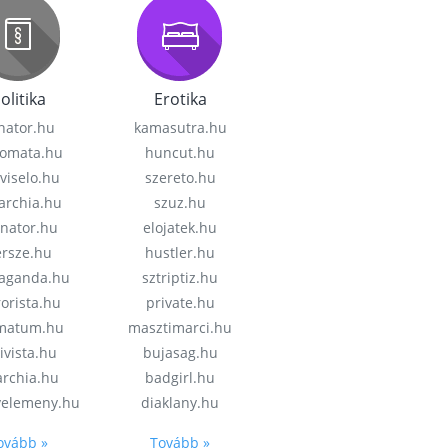
olitika
Erotika
nator.hu
kamasutra.hu
lomata.hu
huncut.hu
viselo.hu
szereto.hu
garchia.hu
szuz.hu
enator.hu
elojatek.hu
rsze.hu
hustler.hu
aganda.hu
sztriptiz.hu
rorista.hu
private.hu
imatum.hu
masztimarci.hu
ivista.hu
bujasag.hu
archia.hu
badgirl.hu
velemeny.hu
diaklany.hu
ovább »
Tovább »