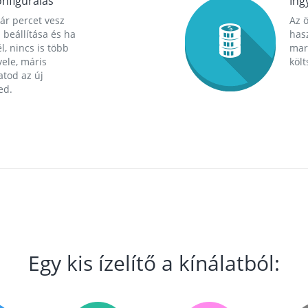
nfigurálás
Ing
ár percet vesz
Az 
 beállítása és ha
hasz
l, nincs is több
mara
ele, máris
költ
tod az új
ed.
Egy kis ízelítő a kínálatból: