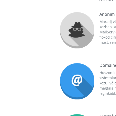
Anonim
Maradj vé
közben. A
MailServi
fiókod cí
most, se
Domain
Huszonöt
számtala
közül vál
megtalál
leginkább