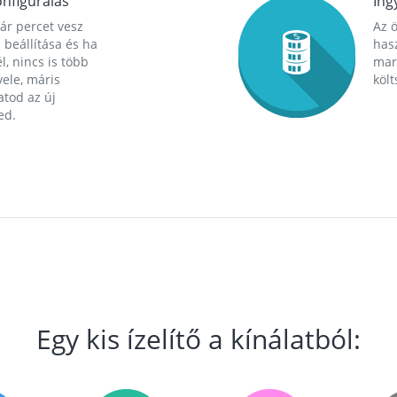
nfigurálás
Ing
ár percet vesz
Az 
 beállítása és ha
hasz
l, nincs is több
mara
ele, máris
költ
tod az új
ed.
Egy kis ízelítő a kínálatból: