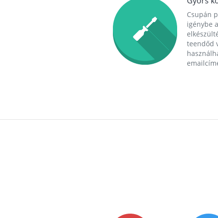
Gyors ko
Csupán p
igénybe a
elkészülté
teendőd v
használha
emailcím