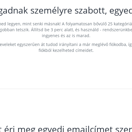
gadnak személyre szabott, egyed
címed legyen, mint senki másnak! A folyamatosan bővülő 25 kategóri
egjobban tetszik. Állítsd be 3 perc alatt, és használd - rendszerü
ingyenes és az is marad.
leveleket egyszerűen át tudod irányítani a már meglévő fiókodba, í
fiókból kezelheted címeidet.
t éri meg egyedi emailcímet szer