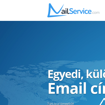
Egyedi, kü
Email c
Tűnj ki a tömegből!