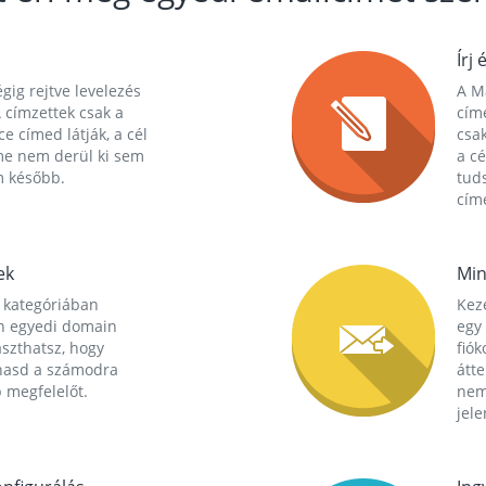
Írj 
gig rejtve levelezés
A Ma
 címzettek csak a
cím
ce címed látják, a cél
csak
me nem derül ki sem
a cé
m később.
tuds
címe
ek
Min
 kategóriában
Kez
n egyedi domain
egy 
aszthatsz, hogy
fió
hasd a számodra
átt
 megfelelőt.
nem
jele