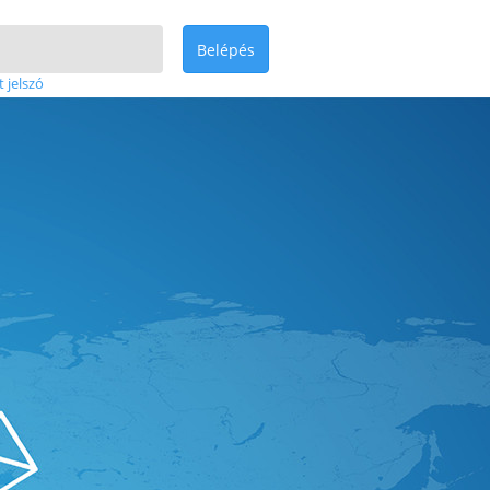
Belépés
t jelszó