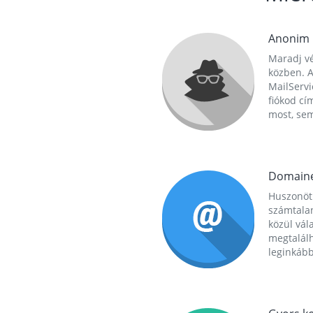
Anonim
Maradj vé
közben. A
MailServi
fiókod cí
most, se
Domain
Huszonöt
számtala
közül vál
megtalál
leginkább