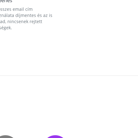
yenes
összes email cím
nálata díjmentes és az is
d, nincsenek rejtett
ségek.