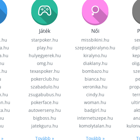
Játék
Női
P
z.hu
starpoker.hu
missbikini.hu
se
a.hu
play.hu
szepsegkiralyno.hu
dip
a.hu
hulyegyerek.hu
kiralyno.hu
kep
hu
omg.hu
diaklany.hu
oli
a.hu
texaspoker.hu
bombazo.hu
sz
u
pokerclub.hu
bianca.hu
pe
u
szabadulo.hu
veronika.hu
prop
k.hu
zsugabubus.hu
cindy.hu
ter
an.hu
pokerface.hu
woman.hu
ult
ta.hu
autoverseny.hu
badgirl.hu
akt
.hu
bigboss.hu
internetszepe.hu
an
hu
jatekguru.hu
komolytalan.hu
kulon
 »
Tovább »
Tovább »
T