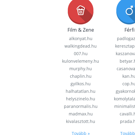
Film & Zene
Férfi
alkonyat.hu
padloga
walkingdead.hu
keresztap
007.hu
kaszanov
kulonvelemeny.hu
betyar.
murphy.hu
casanov
chaplin.hu
kan.h
gyilkos.hu
cop.h
halhatatlan.hu
gyakorno
helyszinelo.hu
komolytal
paranormalis.hu
minimalis
madmax.hu
cavalli
kivalasztott.hu
prada.
Tovább »
Tovább