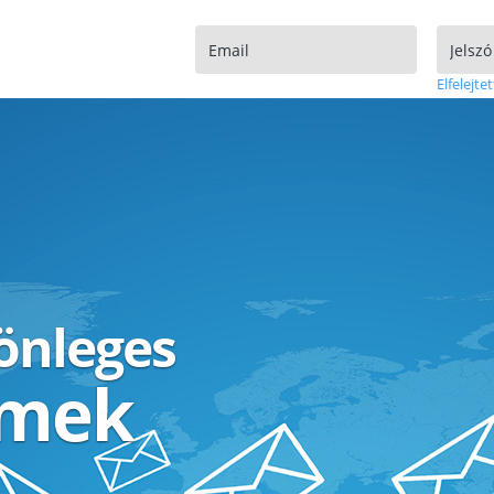
Elfelejtet
lönleges
ímek