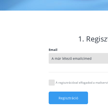
1. Regisz
Email
A regisztrációval elfogadod a mailser
Regisztráció