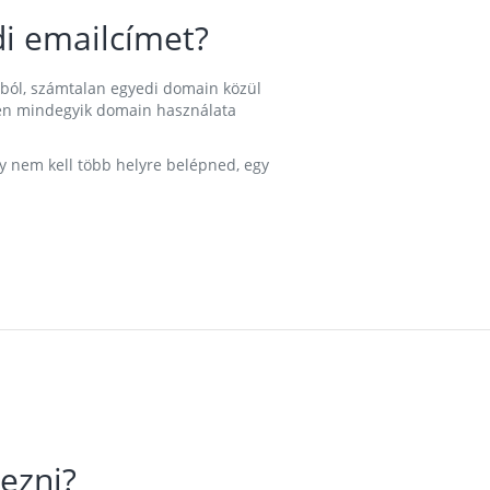
i emailcímet?
ából, számtalan egyedi domain közül
nkben mindegyik domain használata
gy nem kell több helyre belépned, egy
ezni?