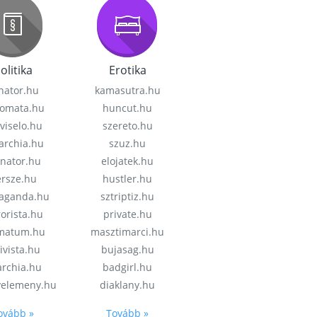
olitika
Erotika
nator.hu
kamasutra.hu
lomata.hu
huncut.hu
viselo.hu
szereto.hu
garchia.hu
szuz.hu
enator.hu
elojatek.hu
rsze.hu
hustler.hu
aganda.hu
sztriptiz.hu
rorista.hu
private.hu
imatum.hu
masztimarci.hu
ivista.hu
bujasag.hu
archia.hu
badgirl.hu
velemeny.hu
diaklany.hu
ovább »
Tovább »