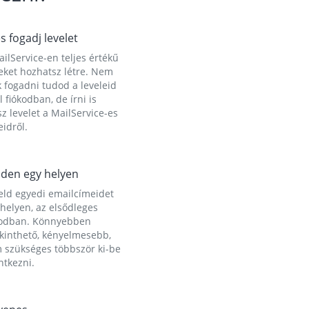
és fogadj levelet
ilService-en teljes értékű
eket hozhatsz létre. Nem
 fogadni tudod a leveleid
l fiókodban, de írni is
z levelet a MailService-es
idről.
den egy helyen
eld egyedi emailcímeidet
helyen, az elsődleges
kodban. Könnyebben
ekinthető, kényelmesebb,
 szükséges többször ki-be
ntkezni.