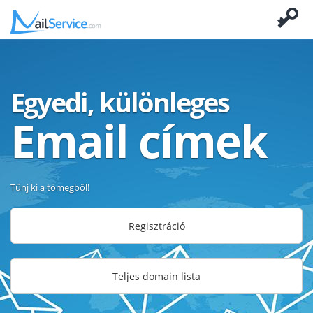
Egyedi, különleges
Email címek
Tűnj ki a tömegből!
Regisztráció
Teljes domain lista