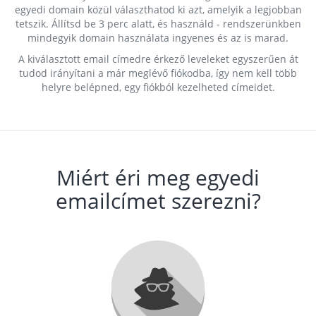
egyedi domain közül választhatod ki azt, amelyik a legjobban
tetszik. Állítsd be 3 perc alatt, és használd - rendszerünkben
mindegyik domain használata ingyenes és az is marad.
A kiválasztott email címedre érkező leveleket egyszerűen át
tudod irányítani a már meglévő fiókodba, így nem kell több
helyre belépned, egy fiókból kezelheted címeidet.
Miért éri meg egyedi
emailcímet szerezni?