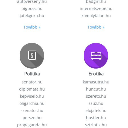
autoverseny.hu
badgirl.hu
bigboss.hu
internetszepe.hu
jatekguru.hu
komolytalan.hu
Tovább »
Tovább »
Politika
Erotika
senator.hu
kamasutra.hu
diplomata.hu
huncut.hu
kepviselo.hu
szereto.hu
oligarchia.hu
szuz.hu
szenator.hu
elojatek.hu
persze.hu
hustler.hu
propaganda.hu
sztriptiz.hu