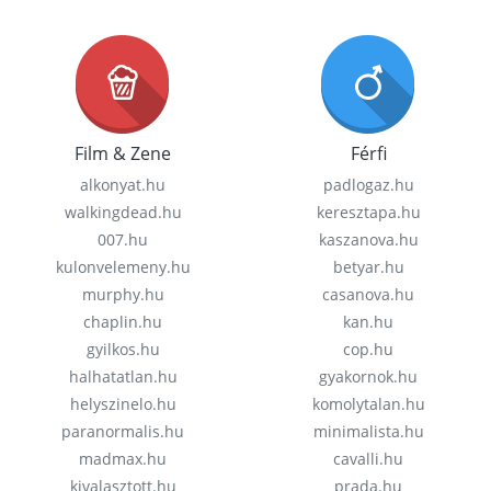
Film & Zene
Férfi
alkonyat.hu
padlogaz.hu
walkingdead.hu
keresztapa.hu
007.hu
kaszanova.hu
kulonvelemeny.hu
betyar.hu
murphy.hu
casanova.hu
chaplin.hu
kan.hu
gyilkos.hu
cop.hu
halhatatlan.hu
gyakornok.hu
helyszinelo.hu
komolytalan.hu
paranormalis.hu
minimalista.hu
madmax.hu
cavalli.hu
kivalasztott.hu
prada.hu