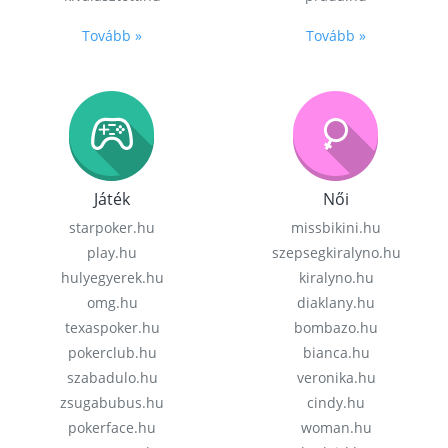
Tovább »
Tovább »
Játék
Női
starpoker.hu
missbikini.hu
play.hu
szepsegkiralyno.hu
hulyegyerek.hu
kiralyno.hu
omg.hu
diaklany.hu
texaspoker.hu
bombazo.hu
pokerclub.hu
bianca.hu
szabadulo.hu
veronika.hu
zsugabubus.hu
cindy.hu
pokerface.hu
woman.hu