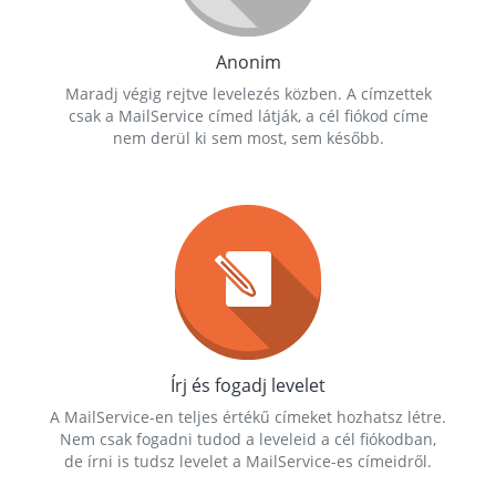
Anonim
Maradj végig rejtve levelezés közben. A címzettek
csak a MailService címed látják, a cél fiókod címe
nem derül ki sem most, sem később.
Írj és fogadj levelet
A MailService-en teljes értékű címeket hozhatsz létre.
Nem csak fogadni tudod a leveleid a cél fiókodban,
de írni is tudsz levelet a MailService-es címeidről.