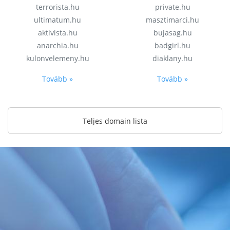
terrorista.hu
private.hu
ultimatum.hu
masztimarci.hu
aktivista.hu
bujasag.hu
anarchia.hu
badgirl.hu
kulonvelemeny.hu
diaklany.hu
Tovább »
Tovább »
Teljes domain lista