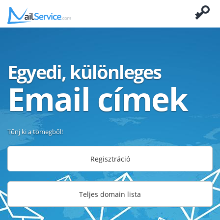
Egyedi, különleges
Email címek
Tűnj ki a tömegből!
Regisztráció
Teljes domain lista