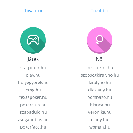
Tovább »
Tovább »
Játék
Női
starpoker.hu
missbikini.hu
play.hu
szepsegkiralyno.hu
hulyegyerek.hu
kiralyno.hu
omg.hu
diaklany.hu
texaspoker.hu
bombazo.hu
pokerclub.hu
bianca.hu
szabadulo.hu
veronika.hu
zsugabubus.hu
cindy.hu
pokerface.hu
woman.hu