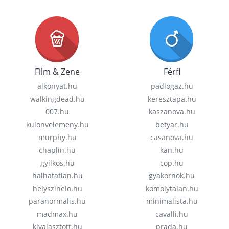
Film & Zene
Férfi
alkonyat.hu
padlogaz.hu
walkingdead.hu
keresztapa.hu
007.hu
kaszanova.hu
kulonvelemeny.hu
betyar.hu
murphy.hu
casanova.hu
chaplin.hu
kan.hu
gyilkos.hu
cop.hu
halhatatlan.hu
gyakornok.hu
helyszinelo.hu
komolytalan.hu
paranormalis.hu
minimalista.hu
madmax.hu
cavalli.hu
kivalasztott.hu
prada.hu