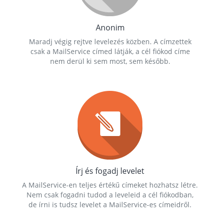
Anonim
Maradj végig rejtve levelezés közben. A címzettek
csak a MailService címed látják, a cél fiókod címe
nem derül ki sem most, sem később.
Írj és fogadj levelet
A MailService-en teljes értékű címeket hozhatsz létre.
Nem csak fogadni tudod a leveleid a cél fiókodban,
de írni is tudsz levelet a MailService-es címeidről.