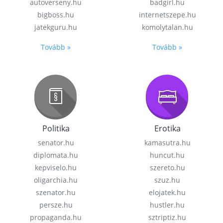
autoverseny.hu
badgirl.hu
bigboss.hu
internetszepe.hu
jatekguru.hu
komolytalan.hu
Tovább »
Tovább »
Politika
Erotika
senator.hu
kamasutra.hu
diplomata.hu
huncut.hu
kepviselo.hu
szereto.hu
oligarchia.hu
szuz.hu
szenator.hu
elojatek.hu
persze.hu
hustler.hu
propaganda.hu
sztriptiz.hu