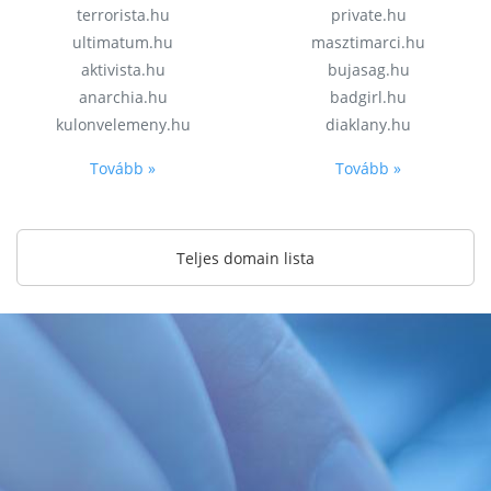
terrorista.hu
private.hu
ultimatum.hu
masztimarci.hu
aktivista.hu
bujasag.hu
anarchia.hu
badgirl.hu
kulonvelemeny.hu
diaklany.hu
Tovább »
Tovább »
Teljes domain lista