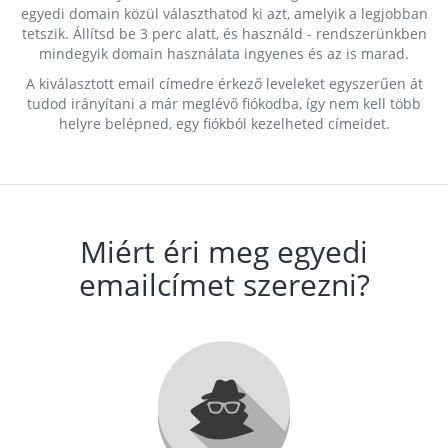
egyedi domain közül választhatod ki azt, amelyik a legjobban
tetszik. Állítsd be 3 perc alatt, és használd - rendszerünkben
mindegyik domain használata ingyenes és az is marad.
A kiválasztott email címedre érkező leveleket egyszerűen át
tudod irányítani a már meglévő fiókodba, így nem kell több
helyre belépned, egy fiókból kezelheted címeidet.
Miért éri meg egyedi
emailcímet szerezni?