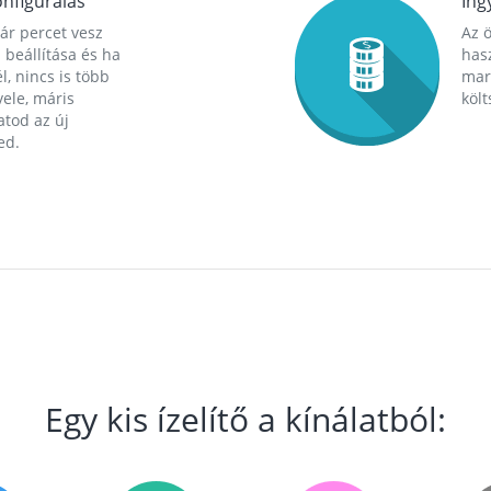
nfigurálás
Ing
ár percet vesz
Az 
 beállítása és ha
hasz
l, nincs is több
mara
ele, máris
költ
tod az új
ed.
Egy kis ízelítő a kínálatból: