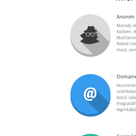
Anonim
Maradj vé
közben. A
MailServi
fiókod cí
most, se
Domain
Huszonöt
számtala
közül vál
megtalál
leginkább