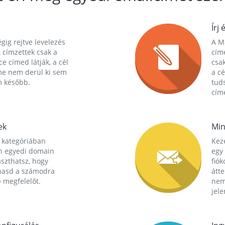
Írj 
gig rejtve levelezés
A Ma
 címzettek csak a
cím
ce címed látják, a cél
csak
me nem derül ki sem
a cé
m később.
tuds
címe
ek
Min
 kategóriában
Kez
n egyedi domain
egy 
aszthatsz, hogy
fió
hasd a számodra
átt
 megfelelőt.
nem
jele