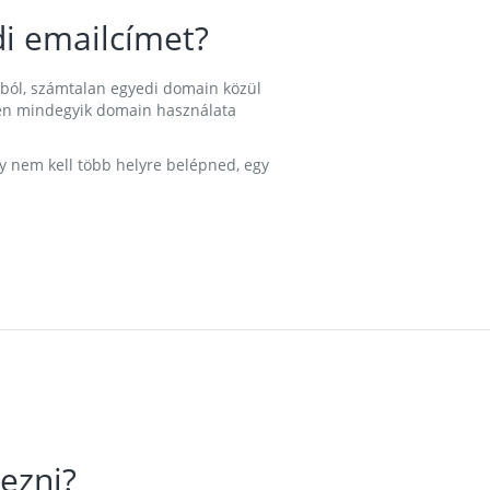
i emailcímet?
ából, számtalan egyedi domain közül
nkben mindegyik domain használata
gy nem kell több helyre belépned, egy
ezni?