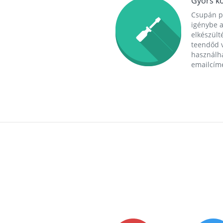
Gyors ko
Csupán p
igénybe a
elkészülté
teendőd v
használha
emailcím