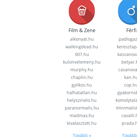
Film & Zene
Férfi
alkonyat.hu
padloga
walkingdead.hu
keresztap
007.hu
kaszanov
kulonvelemeny.hu
betyar.
murphy.hu
casanov
chaplin.hu
kan.h
gyilkos.hu
cop.h
halhatatlan.hu
gyakorno
helyszinelo.hu
komolytal
paranormalis.hu
minimalis
madmax.hu
cavalli
kivalasztott.hu
prada.
Tovább »
Tovább