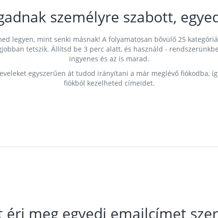
gadnak személyre szabott, egyed
címed legyen, mint senki másnak! A folyamatosan bővülő 25 kategóri
egjobban tetszik. Állítsd be 3 perc alatt, és használd - rendszerü
ingyenes és az is marad.
leveleket egyszerűen át tudod irányítani a már meglévő fiókodba, í
fiókból kezelheted címeidet.
t éri meg egyedi emailcímet szer