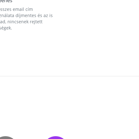
yenes
összes email cím
nálata díjmentes és az is
d, nincsenek rejtett
ségek.