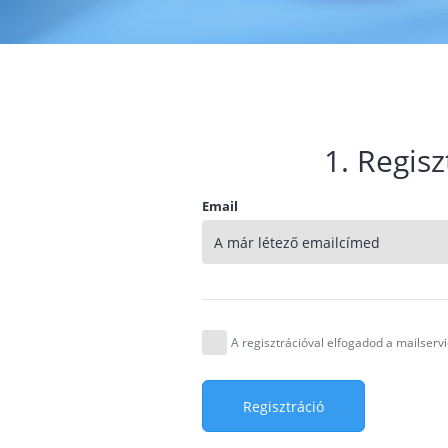
1. Regisz
Email
A regisztrációval elfogadod a mailser
Regisztráció