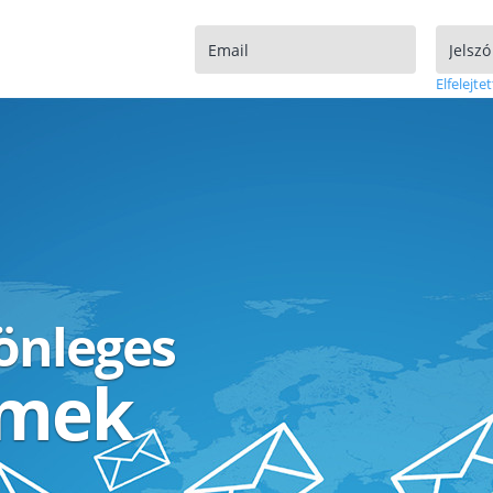
Elfelejtet
lönleges
ímek