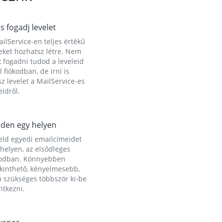
és fogadj levelet
ilService-en teljes értékű
eket hozhatsz létre. Nem
 fogadni tudod a leveleid
l fiókodban, de írni is
z levelet a MailService-es
idről.
den egy helyen
eld egyedi emailcímeidet
helyen, az elsődleges
kodban. Könnyebben
ekinthető, kényelmesebb,
 szükséges többször ki-be
ntkezni.