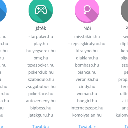
Játék
Női
P
z.hu
starpoker.hu
missbikini.hu
se
a.hu
play.hu
szepsegkiralyno.hu
dip
a.hu
hulyegyerek.hu
kiralyno.hu
kep
hu
omg.hu
diaklany.hu
oli
a.hu
texaspoker.hu
bombazo.hu
sz
u
pokerclub.hu
bianca.hu
pe
u
szabadulo.hu
veronika.hu
prop
k.hu
zsugabubus.hu
cindy.hu
ter
an.hu
pokerface.hu
woman.hu
ult
ta.hu
autoverseny.hu
badgirl.hu
akt
.hu
bigboss.hu
internetszepe.hu
an
hu
jatekguru.hu
komolytalan.hu
kulon
 »
Tovább »
Tovább »
T