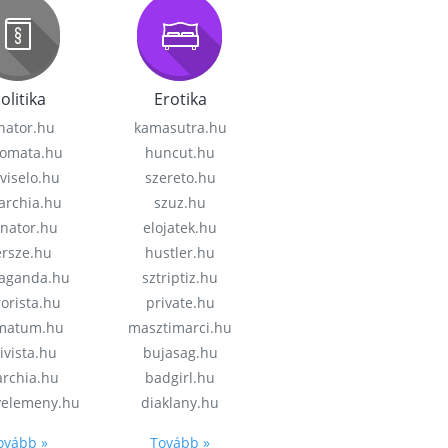
olitika
Erotika
nator.hu
kamasutra.hu
lomata.hu
huncut.hu
viselo.hu
szereto.hu
garchia.hu
szuz.hu
enator.hu
elojatek.hu
rsze.hu
hustler.hu
aganda.hu
sztriptiz.hu
rorista.hu
private.hu
imatum.hu
masztimarci.hu
ivista.hu
bujasag.hu
archia.hu
badgirl.hu
velemeny.hu
diaklany.hu
ovább »
Tovább »