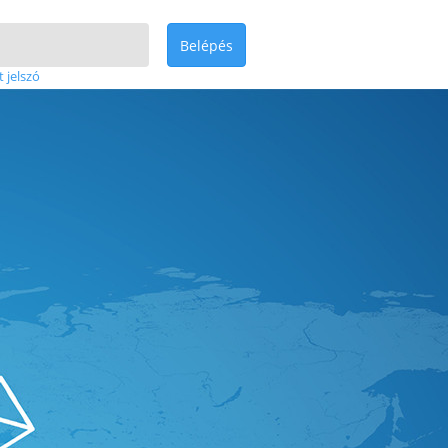
Belépés
t jelszó