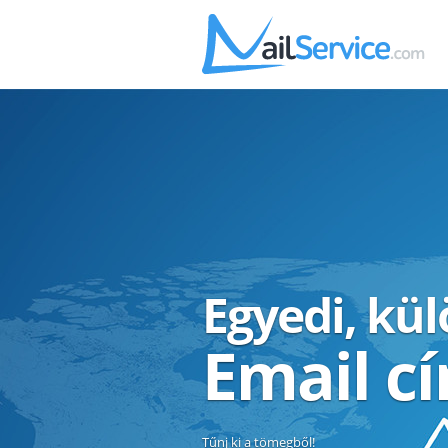
Egyedi, kü
Email c
Tűnj ki a tömegből!