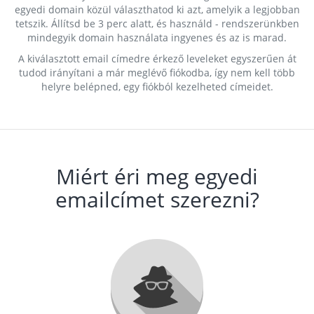
egyedi domain közül választhatod ki azt, amelyik a legjobban
tetszik. Állítsd be 3 perc alatt, és használd - rendszerünkben
mindegyik domain használata ingyenes és az is marad.
A kiválasztott email címedre érkező leveleket egyszerűen át
tudod irányítani a már meglévő fiókodba, így nem kell több
helyre belépned, egy fiókból kezelheted címeidet.
Miért éri meg egyedi
emailcímet szerezni?