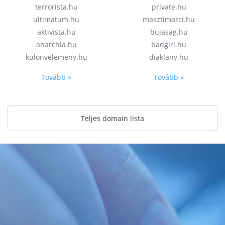
terrorista.hu
private.hu
ultimatum.hu
masztimarci.hu
aktivista.hu
bujasag.hu
anarchia.hu
badgirl.hu
kulonvelemeny.hu
diaklany.hu
Tovább »
Tovább »
Teljes domain lista