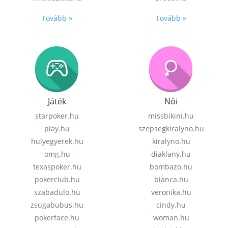
Tovább »
Tovább »
Játék
Női
starpoker.hu
missbikini.hu
play.hu
szepsegkiralyno.hu
hulyegyerek.hu
kiralyno.hu
omg.hu
diaklany.hu
texaspoker.hu
bombazo.hu
pokerclub.hu
bianca.hu
szabadulo.hu
veronika.hu
zsugabubus.hu
cindy.hu
pokerface.hu
woman.hu