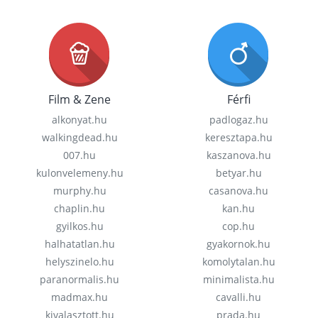
Film & Zene
Férfi
alkonyat.hu
padlogaz.hu
walkingdead.hu
keresztapa.hu
007.hu
kaszanova.hu
kulonvelemeny.hu
betyar.hu
murphy.hu
casanova.hu
chaplin.hu
kan.hu
gyilkos.hu
cop.hu
halhatatlan.hu
gyakornok.hu
helyszinelo.hu
komolytalan.hu
paranormalis.hu
minimalista.hu
madmax.hu
cavalli.hu
kivalasztott.hu
prada.hu