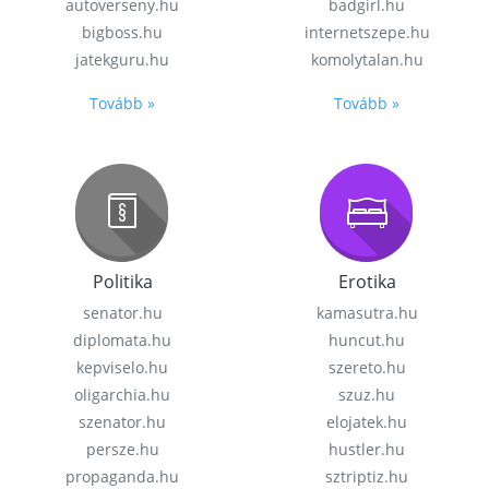
autoverseny.hu
badgirl.hu
bigboss.hu
internetszepe.hu
jatekguru.hu
komolytalan.hu
Tovább »
Tovább »
Politika
Erotika
senator.hu
kamasutra.hu
diplomata.hu
huncut.hu
kepviselo.hu
szereto.hu
oligarchia.hu
szuz.hu
szenator.hu
elojatek.hu
persze.hu
hustler.hu
propaganda.hu
sztriptiz.hu