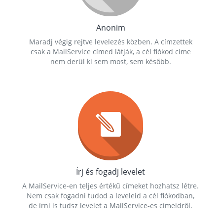
Anonim
Maradj végig rejtve levelezés közben. A címzettek
csak a MailService címed látják, a cél fiókod címe
nem derül ki sem most, sem később.
Írj és fogadj levelet
A MailService-en teljes értékű címeket hozhatsz létre.
Nem csak fogadni tudod a leveleid a cél fiókodban,
de írni is tudsz levelet a MailService-es címeidről.