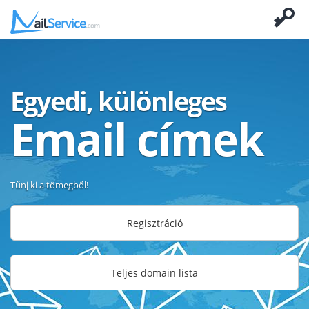
Egyedi, különleges
Email címek
Tűnj ki a tömegből!
Regisztráció
Teljes domain lista