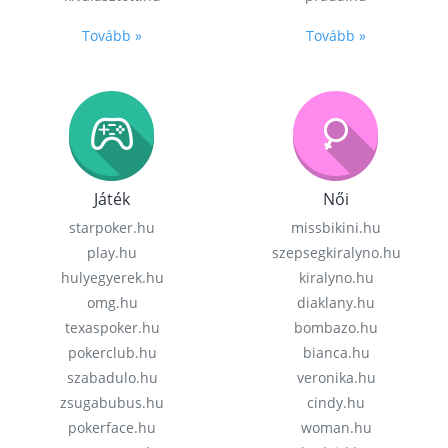
Tovább »
Tovább »
Játék
Női
starpoker.hu
missbikini.hu
play.hu
szepsegkiralyno.hu
hulyegyerek.hu
kiralyno.hu
omg.hu
diaklany.hu
texaspoker.hu
bombazo.hu
pokerclub.hu
bianca.hu
szabadulo.hu
veronika.hu
zsugabubus.hu
cindy.hu
pokerface.hu
woman.hu