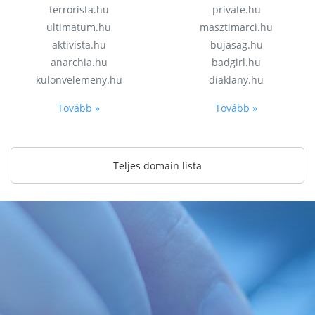
terrorista.hu
private.hu
ultimatum.hu
masztimarci.hu
aktivista.hu
bujasag.hu
anarchia.hu
badgirl.hu
kulonvelemeny.hu
diaklany.hu
Tovább »
Tovább »
Teljes domain lista