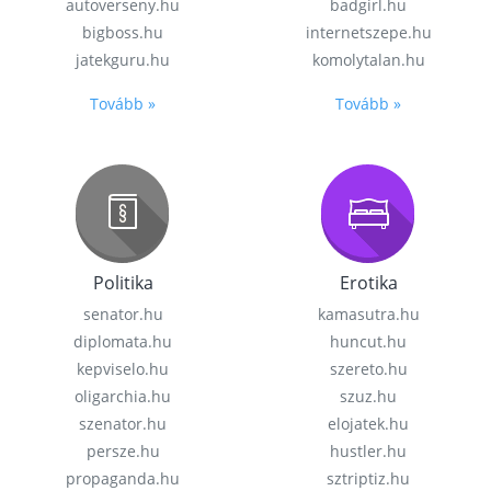
autoverseny.hu
badgirl.hu
bigboss.hu
internetszepe.hu
jatekguru.hu
komolytalan.hu
Tovább »
Tovább »
Politika
Erotika
senator.hu
kamasutra.hu
diplomata.hu
huncut.hu
kepviselo.hu
szereto.hu
oligarchia.hu
szuz.hu
szenator.hu
elojatek.hu
persze.hu
hustler.hu
propaganda.hu
sztriptiz.hu