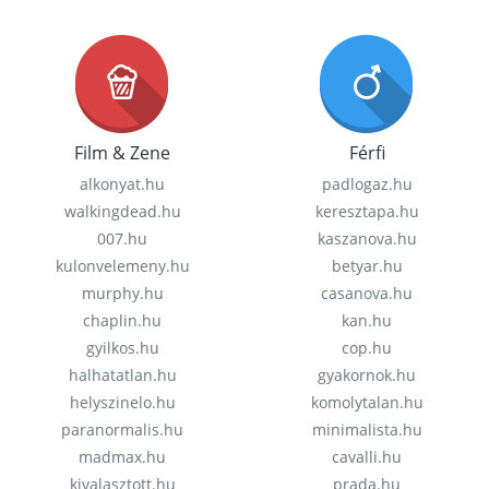
Film & Zene
Férfi
alkonyat.hu
padlogaz.hu
walkingdead.hu
keresztapa.hu
007.hu
kaszanova.hu
kulonvelemeny.hu
betyar.hu
murphy.hu
casanova.hu
chaplin.hu
kan.hu
gyilkos.hu
cop.hu
halhatatlan.hu
gyakornok.hu
helyszinelo.hu
komolytalan.hu
paranormalis.hu
minimalista.hu
madmax.hu
cavalli.hu
kivalasztott.hu
prada.hu