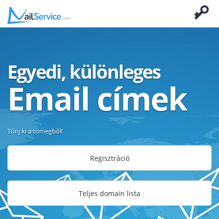
Egyedi, különleges
Email címek
Tűnj ki a tömegből!
Regisztráció
Teljes domain lista