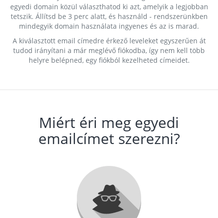
egyedi domain közül választhatod ki azt, amelyik a legjobban
tetszik. Állítsd be 3 perc alatt, és használd - rendszerünkben
mindegyik domain használata ingyenes és az is marad.
A kiválasztott email címedre érkező leveleket egyszerűen át
tudod irányítani a már meglévő fiókodba, így nem kell több
helyre belépned, egy fiókból kezelheted címeidet.
Miért éri meg egyedi
emailcímet szerezni?