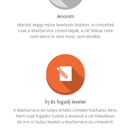
Anonim
Maradj végig rejtve levelezés közben. A címzettek
csak a MailService címed látják, a cél fiókod címe
nem derül ki sem most, sem később.
Írj és fogadj levelet
A MailService-en teljes értékű címeket hozhatsz létre.
Nem csak fogadni tudod a leveleid a cél fiókodban,
de írni is tudsz levelet a MailService-es címeidről.