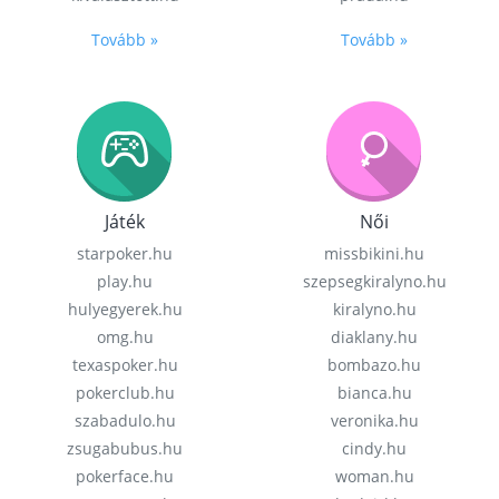
Tovább »
Tovább »
Játék
Női
starpoker.hu
missbikini.hu
play.hu
szepsegkiralyno.hu
hulyegyerek.hu
kiralyno.hu
omg.hu
diaklany.hu
texaspoker.hu
bombazo.hu
pokerclub.hu
bianca.hu
szabadulo.hu
veronika.hu
zsugabubus.hu
cindy.hu
pokerface.hu
woman.hu