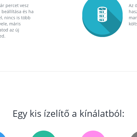
ár percet vesz
Az 
 beállítása és ha
hasz
l, nincs is több
mara
ele, máris
költ
tod az új
ed.
Egy kis ízelítő a kínálatból: