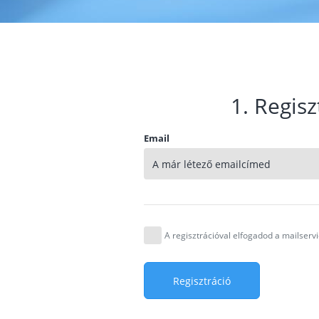
1. Regisz
Email
A regisztrációval elfogadod a mailser
Regisztráció