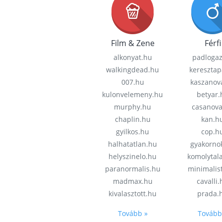
Film & Zene
Férfi
alkonyat.hu
padloga
walkingdead.hu
keresztap
007.hu
kaszanov
kulonvelemeny.hu
betyar.
murphy.hu
casanov
chaplin.hu
kan.h
gyilkos.hu
cop.h
halhatatlan.hu
gyakorno
helyszinelo.hu
komolytal
paranormalis.hu
minimalis
madmax.hu
cavalli
kivalasztott.hu
prada.
Tovább »
Tovább