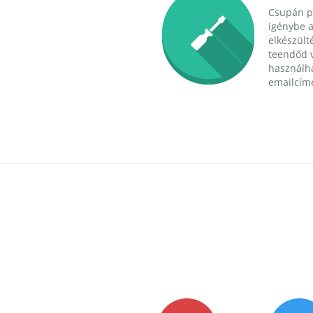
Csupán p
igénybe a
elkészülté
teendőd v
használha
emailcím