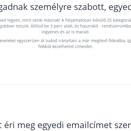
gadnak személyre szabott, egyed
címed legyen, mint senki másnak! A folyamatosan bővülő 25 kategóri
egjobban tetszik. Állítsd be 3 perc alatt, és használd - rendszerü
ingyenes és az is marad.
leveleket egyszerűen át tudod irányítani a már meglévő fiókodba, í
fiókból kezelheted címeidet.
t éri meg egyedi emailcímet szer