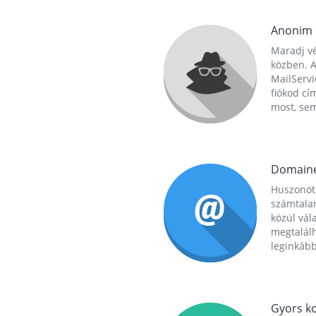
Anonim
Maradj vé
közben. A
MailServi
fiókod cí
most, se
Domain
Huszonöt
számtala
közül vál
megtalál
leginkább
Gyors ko