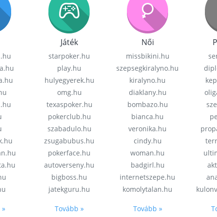
Játék
Női
P
z.hu
starpoker.hu
missbikini.hu
se
a.hu
play.hu
szepsegkiralyno.hu
dip
a.hu
hulyegyerek.hu
kiralyno.hu
kep
hu
omg.hu
diaklany.hu
oli
a.hu
texaspoker.hu
bombazo.hu
sz
u
pokerclub.hu
bianca.hu
pe
u
szabadulo.hu
veronika.hu
prop
k.hu
zsugabubus.hu
cindy.hu
ter
an.hu
pokerface.hu
woman.hu
ult
ta.hu
autoverseny.hu
badgirl.hu
akt
.hu
bigboss.hu
internetszepe.hu
an
hu
jatekguru.hu
komolytalan.hu
kulon
 »
Tovább »
Tovább »
T