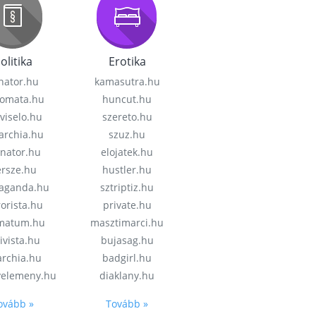
olitika
Erotika
nator.hu
kamasutra.hu
lomata.hu
huncut.hu
viselo.hu
szereto.hu
garchia.hu
szuz.hu
enator.hu
elojatek.hu
rsze.hu
hustler.hu
aganda.hu
sztriptiz.hu
rorista.hu
private.hu
imatum.hu
masztimarci.hu
ivista.hu
bujasag.hu
archia.hu
badgirl.hu
velemeny.hu
diaklany.hu
ovább »
Tovább »