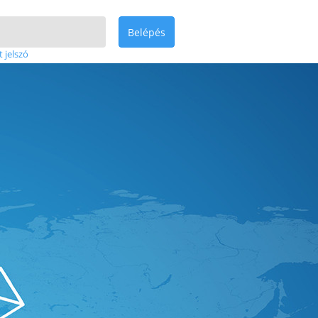
Belépés
t jelszó