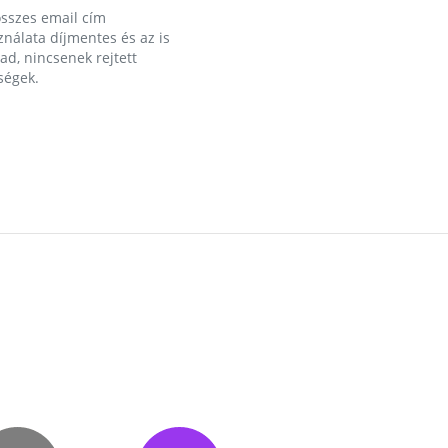
összes email cím
nálata díjmentes és az is
d, nincsenek rejtett
ségek.