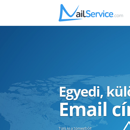
Egyedi, kü
Email c
Tűnj ki a tömegből!