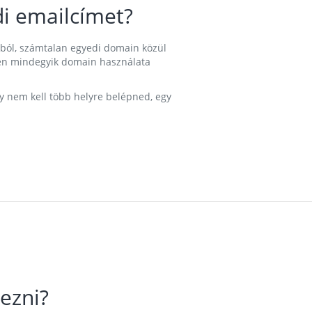
i emailcímet?
ából, számtalan egyedi domain közül
nkben mindegyik domain használata
gy nem kell több helyre belépned, egy
ezni?