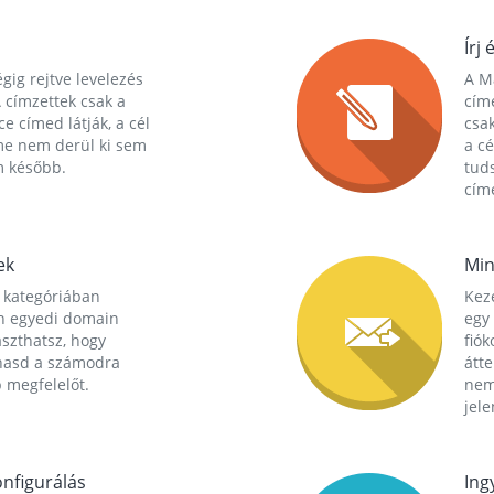
Írj 
gig rejtve levelezés
A Ma
 címzettek csak a
cím
ce címed látják, a cél
csak
me nem derül ki sem
a cé
m később.
tuds
címe
ek
Min
 kategóriában
Kez
n egyedi domain
egy 
aszthatsz, hogy
fió
hasd a számodra
átt
 megfelelőt.
nem
jele
nfigurálás
Ing