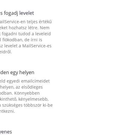
és fogadj levelet
ilService-en teljes értékű
eket hozhatsz létre. Nem
 fogadni tudod a leveleid
l fiókodban, de írni is
z levelet a MailService-es
idről.
den egy helyen
eld egyedi emailcímeidet
helyen, az elsődleges
kodban. Könnyebben
ekinthető, kényelmesebb,
 szükséges többször ki-be
ntkezni.
yenes