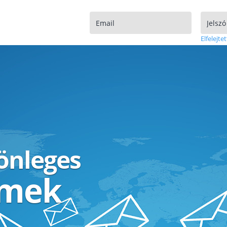
Elfelejtet
lönleges
ímek