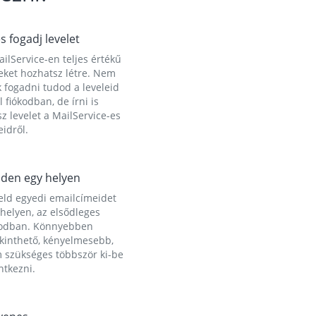
és fogadj levelet
ilService-en teljes értékű
eket hozhatsz létre. Nem
 fogadni tudod a leveleid
l fiókodban, de írni is
z levelet a MailService-es
idről.
den egy helyen
eld egyedi emailcímeidet
helyen, az elsődleges
kodban. Könnyebben
ekinthető, kényelmesebb,
 szükséges többször ki-be
ntkezni.