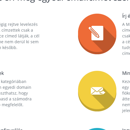
Írj 
gig rejtve levelezés
A Ma
 címzettek csak a
cím
ce címed látják, a cél
csak
me nem derül ki sem
a cé
m később.
tuds
címe
ek
Min
 kategóriában
Kez
n egyedi domain
egy 
aszthatsz, hogy
fió
hasd a számodra
átt
 megfelelőt.
nem
jele