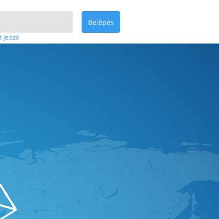
Belépés
t jelszó