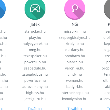
Játék
Női
P
z.hu
starpoker.hu
missbikini.hu
se
a.hu
play.hu
szepsegkiralyno.hu
dip
a.hu
hulyegyerek.hu
kiralyno.hu
kep
hu
omg.hu
diaklany.hu
oli
a.hu
texaspoker.hu
bombazo.hu
sz
u
pokerclub.hu
bianca.hu
pe
u
szabadulo.hu
veronika.hu
prop
k.hu
zsugabubus.hu
cindy.hu
ter
an.hu
pokerface.hu
woman.hu
ult
ta.hu
autoverseny.hu
badgirl.hu
akt
.hu
bigboss.hu
internetszepe.hu
an
hu
jatekguru.hu
komolytalan.hu
kulon
 »
Tovább »
Tovább »
T