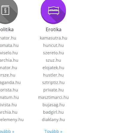
olitika
Erotika
nator.hu
kamasutra.hu
lomata.hu
huncut.hu
viselo.hu
szereto.hu
garchia.hu
szuz.hu
enator.hu
elojatek.hu
rsze.hu
hustler.hu
aganda.hu
sztriptiz.hu
rorista.hu
private.hu
imatum.hu
masztimarci.hu
ivista.hu
bujasag.hu
archia.hu
badgirl.hu
velemeny.hu
diaklany.hu
ovább »
Tovább »