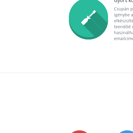
Gyors ko
Csupán p
igénybe a
elkészülté
teendőd v
használha
emailcím