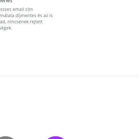
yenes
összes email cím
nálata díjmentes és az is
d, nincsenek rejtett
ségek.