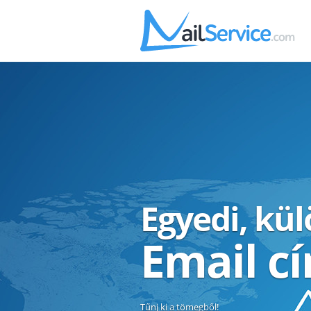
Egyedi, kü
Email c
Tűnj ki a tömegből!