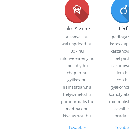
Film & Zene
Férfi
alkonyat.hu
padloga
walkingdead.hu
keresztap
007.hu
kaszanov
kulonvelemeny.hu
betyar.
murphy.hu
casanov
chaplin.hu
kan.h
gyilkos.hu
cop.h
halhatatlan.hu
gyakorno
helyszinelo.hu
komolytal
paranormalis.hu
minimalis
madmax.hu
cavalli
kivalasztott.hu
prada.
Tovább »
Tovább