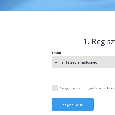
1. Regisz
Email
A regisztrációval elfogadod a mailser
Regisztráció