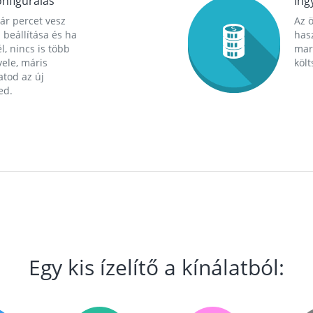
nfigurálás
Ing
ár percet vesz
Az 
 beállítása és ha
hasz
l, nincs is több
mara
ele, máris
költ
tod az új
ed.
Egy kis ízelítő a kínálatból: