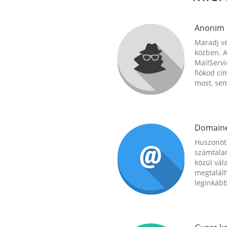
Anonim
Maradj vé
közben. A
MailServi
fiókod cí
most, se
Domain
Huszonöt
számtala
közül vál
megtalál
leginkább