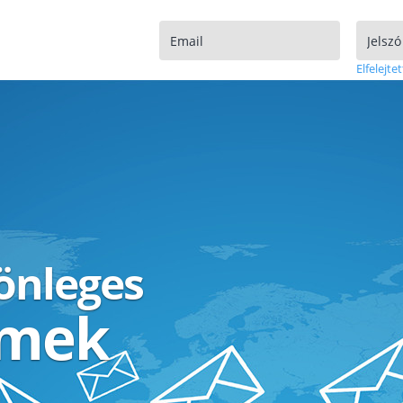
Elfelejtet
lönleges
ímek