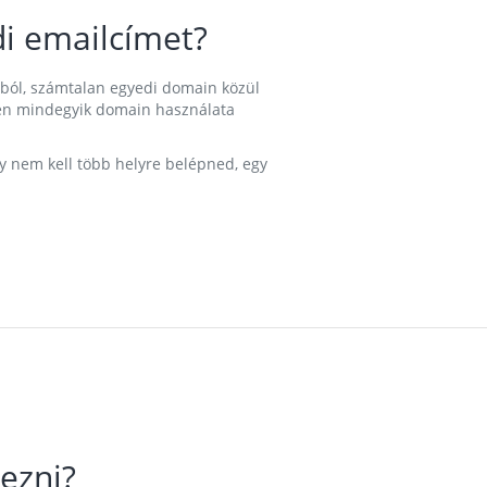
i emailcímet?
ából, számtalan egyedi domain közül
nkben mindegyik domain használata
gy nem kell több helyre belépned, egy
ezni?