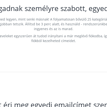
gadnak személyre szabott, egyed
címed legyen, mint senki másnak! A folyamatosan bővülő 25 kategóri
egjobban tetszik. Állítsd be 3 perc alatt, és használd - rendszerü
ingyenes és az is marad.
leveleket egyszerűen át tudod irányítani a már meglévő fiókodba, í
fiókból kezelheted címeidet.
t éri meg egyedi emailcímet szer