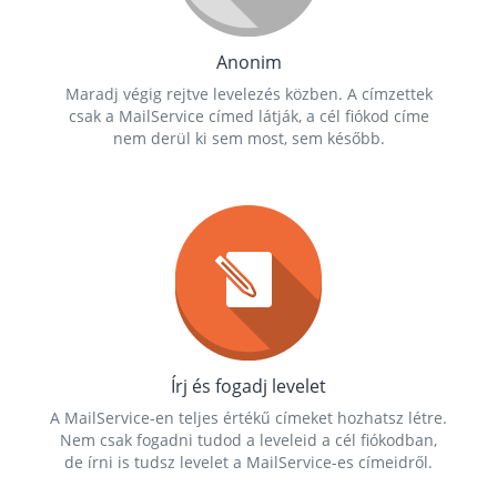
Anonim
Maradj végig rejtve levelezés közben. A címzettek
csak a MailService címed látják, a cél fiókod címe
nem derül ki sem most, sem később.
Írj és fogadj levelet
A MailService-en teljes értékű címeket hozhatsz létre.
Nem csak fogadni tudod a leveleid a cél fiókodban,
de írni is tudsz levelet a MailService-es címeidről.