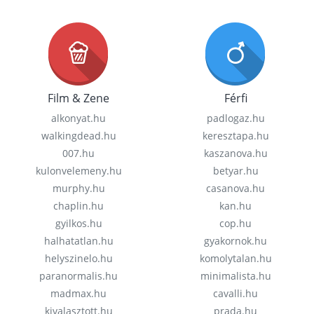
Film & Zene
Férfi
alkonyat.hu
padlogaz.hu
walkingdead.hu
keresztapa.hu
007.hu
kaszanova.hu
kulonvelemeny.hu
betyar.hu
murphy.hu
casanova.hu
chaplin.hu
kan.hu
gyilkos.hu
cop.hu
halhatatlan.hu
gyakornok.hu
helyszinelo.hu
komolytalan.hu
paranormalis.hu
minimalista.hu
madmax.hu
cavalli.hu
kivalasztott.hu
prada.hu