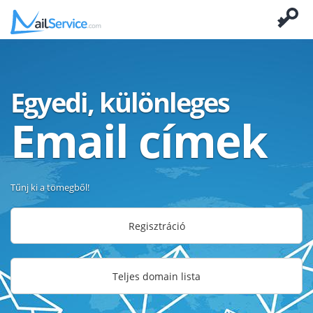
Egyedi, különleges
Email címek
Tűnj ki a tömegből!
Regisztráció
Teljes domain lista