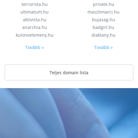
terrorista.hu
private.hu
ultimatum.hu
masztimarci.hu
aktivista.hu
bujasag.hu
anarchia.hu
badgirl.hu
kulonvelemeny.hu
diaklany.hu
Tovább »
Tovább »
Teljes domain lista