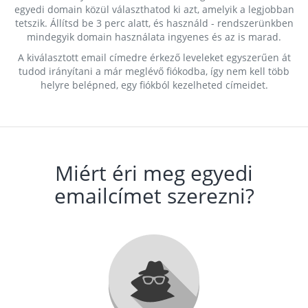
egyedi domain közül választhatod ki azt, amelyik a legjobban
tetszik. Állítsd be 3 perc alatt, és használd - rendszerünkben
mindegyik domain használata ingyenes és az is marad.
A kiválasztott email címedre érkező leveleket egyszerűen át
tudod irányítani a már meglévő fiókodba, így nem kell több
helyre belépned, egy fiókból kezelheted címeidet.
Miért éri meg egyedi
emailcímet szerezni?