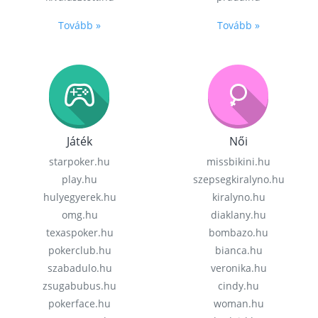
Tovább »
Tovább »
Játék
Női
starpoker.hu
missbikini.hu
play.hu
szepsegkiralyno.hu
hulyegyerek.hu
kiralyno.hu
omg.hu
diaklany.hu
texaspoker.hu
bombazo.hu
pokerclub.hu
bianca.hu
szabadulo.hu
veronika.hu
zsugabubus.hu
cindy.hu
pokerface.hu
woman.hu