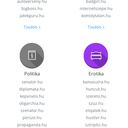
autoverseny.hu
badgirl.hu
bigboss.hu
internetszepe.hu
jatekguru.hu
komolytalan.hu
Tovább »
Tovább »
Politika
Erotika
senator.hu
kamasutra.hu
diplomata.hu
huncut.hu
kepviselo.hu
szereto.hu
oligarchia.hu
szuz.hu
szenator.hu
elojatek.hu
persze.hu
hustler.hu
propaganda.hu
sztriptiz.hu