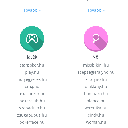
Tovább »
Tovább »
Játék
Női
starpoker.hu
missbikini.hu
play.hu
szepsegkiralyno.hu
hulyegyerek.hu
kiralyno.hu
omg.hu
diaklany.hu
texaspoker.hu
bombazo.hu
pokerclub.hu
bianca.hu
szabadulo.hu
veronika.hu
zsugabubus.hu
cindy.hu
pokerface.hu
woman.hu