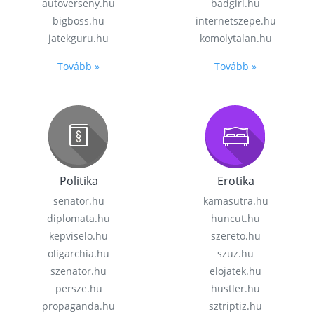
autoverseny.hu
badgirl.hu
bigboss.hu
internetszepe.hu
jatekguru.hu
komolytalan.hu
Tovább »
Tovább »
Politika
Erotika
senator.hu
kamasutra.hu
diplomata.hu
huncut.hu
kepviselo.hu
szereto.hu
oligarchia.hu
szuz.hu
szenator.hu
elojatek.hu
persze.hu
hustler.hu
propaganda.hu
sztriptiz.hu