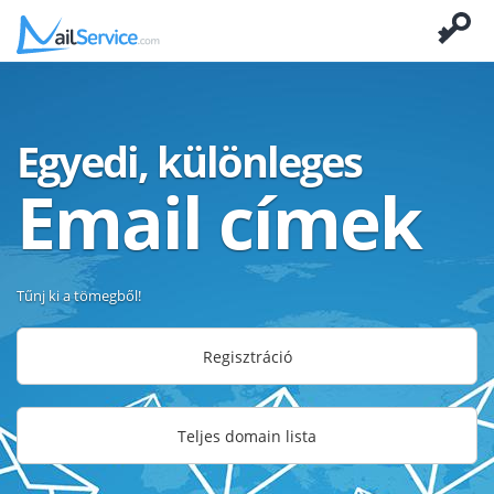
Egyedi, különleges
Email címek
Tűnj ki a tömegből!
Regisztráció
Teljes domain lista