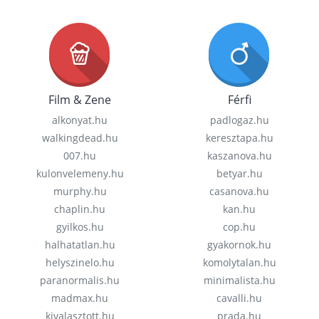
Film & Zene
Férfi
alkonyat.hu
padlogaz.hu
walkingdead.hu
keresztapa.hu
007.hu
kaszanova.hu
kulonvelemeny.hu
betyar.hu
murphy.hu
casanova.hu
chaplin.hu
kan.hu
gyilkos.hu
cop.hu
halhatatlan.hu
gyakornok.hu
helyszinelo.hu
komolytalan.hu
paranormalis.hu
minimalista.hu
madmax.hu
cavalli.hu
kivalasztott.hu
prada.hu