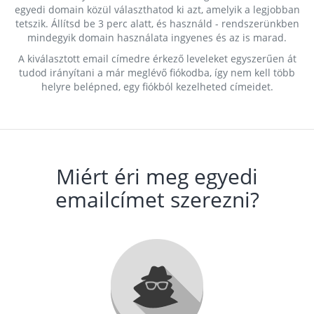
egyedi domain közül választhatod ki azt, amelyik a legjobban
tetszik. Állítsd be 3 perc alatt, és használd - rendszerünkben
mindegyik domain használata ingyenes és az is marad.
A kiválasztott email címedre érkező leveleket egyszerűen át
tudod irányítani a már meglévő fiókodba, így nem kell több
helyre belépned, egy fiókból kezelheted címeidet.
Miért éri meg egyedi
emailcímet szerezni?