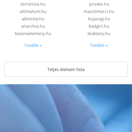
terrorista.hu
private.hu
ultimatum.hu
masztimarci.hu
aktivista.hu
bujasag.hu
anarchia.hu
badgirl.hu
kulonvelemeny.hu
diaklany.hu
Tovább »
Tovább »
Teljes domain lista