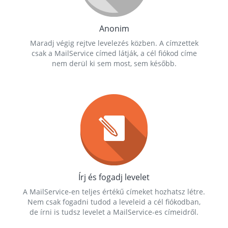
Anonim
Maradj végig rejtve levelezés közben. A címzettek
csak a MailService címed látják, a cél fiókod címe
nem derül ki sem most, sem később.
Írj és fogadj levelet
A MailService-en teljes értékű címeket hozhatsz létre.
Nem csak fogadni tudod a leveleid a cél fiókodban,
de írni is tudsz levelet a MailService-es címeidről.