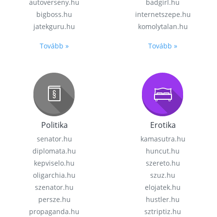
autoverseny.hu
badgirl.hu
bigboss.hu
internetszepe.hu
jatekguru.hu
komolytalan.hu
Tovább »
Tovább »
Politika
Erotika
senator.hu
kamasutra.hu
diplomata.hu
huncut.hu
kepviselo.hu
szereto.hu
oligarchia.hu
szuz.hu
szenator.hu
elojatek.hu
persze.hu
hustler.hu
propaganda.hu
sztriptiz.hu