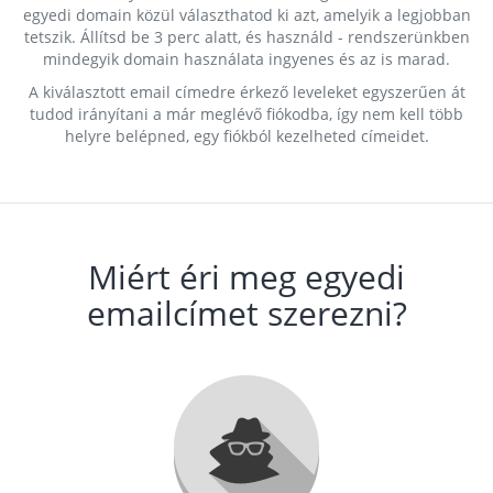
egyedi domain közül választhatod ki azt, amelyik a legjobban
tetszik. Állítsd be 3 perc alatt, és használd - rendszerünkben
mindegyik domain használata ingyenes és az is marad.
A kiválasztott email címedre érkező leveleket egyszerűen át
tudod irányítani a már meglévő fiókodba, így nem kell több
helyre belépned, egy fiókból kezelheted címeidet.
Miért éri meg egyedi
emailcímet szerezni?