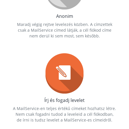
Anonim
Maradj végig rejtve levelezés közben. A címzettek
csak a MailService címed látják, a cél fiókod címe
nem derül ki sem most, sem később.
Írj és fogadj levelet
A MailService-en teljes értékű címeket hozhatsz létre.
Nem csak fogadni tudod a leveleid a cél fiókodban,
de írni is tudsz levelet a MailService-es címeidről.