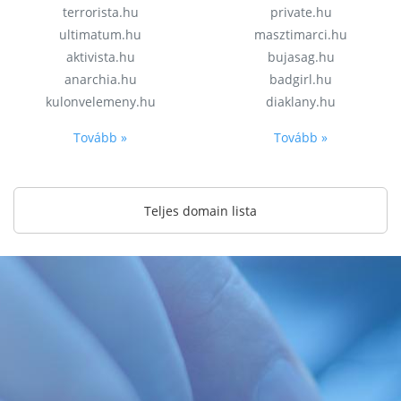
terrorista.hu
private.hu
ultimatum.hu
masztimarci.hu
aktivista.hu
bujasag.hu
anarchia.hu
badgirl.hu
kulonvelemeny.hu
diaklany.hu
Tovább »
Tovább »
Teljes domain lista