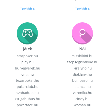
Tovább »
Tovább »
Játék
Női
starpoker.hu
missbikini.hu
play.hu
szepsegkiralyno.hu
hulyegyerek.hu
kiralyno.hu
omg.hu
diaklany.hu
texaspoker.hu
bombazo.hu
pokerclub.hu
bianca.hu
szabadulo.hu
veronika.hu
zsugabubus.hu
cindy.hu
pokerface.hu
woman.hu