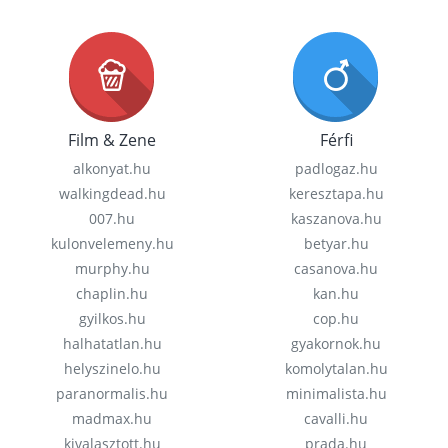
Film & Zene
Férfi
alkonyat.hu
padlogaz.hu
walkingdead.hu
keresztapa.hu
007.hu
kaszanova.hu
kulonvelemeny.hu
betyar.hu
murphy.hu
casanova.hu
chaplin.hu
kan.hu
gyilkos.hu
cop.hu
halhatatlan.hu
gyakornok.hu
helyszinelo.hu
komolytalan.hu
paranormalis.hu
minimalista.hu
madmax.hu
cavalli.hu
kivalasztott.hu
prada.hu