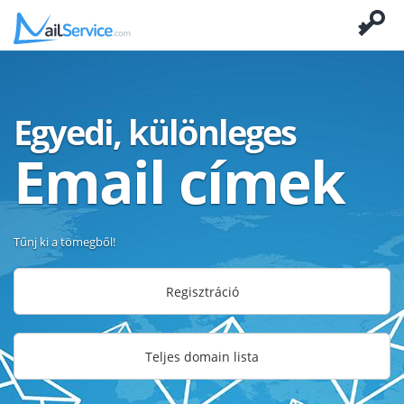
Egyedi, különleges
Email címek
Tűnj ki a tömegből!
Regisztráció
Teljes domain lista