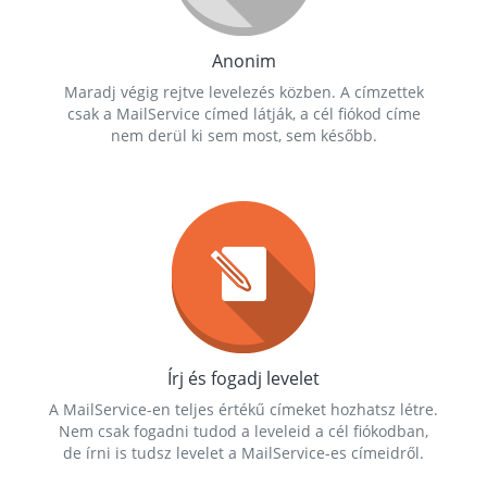
Anonim
Maradj végig rejtve levelezés közben. A címzettek
csak a MailService címed látják, a cél fiókod címe
nem derül ki sem most, sem később.
Írj és fogadj levelet
A MailService-en teljes értékű címeket hozhatsz létre.
Nem csak fogadni tudod a leveleid a cél fiókodban,
de írni is tudsz levelet a MailService-es címeidről.