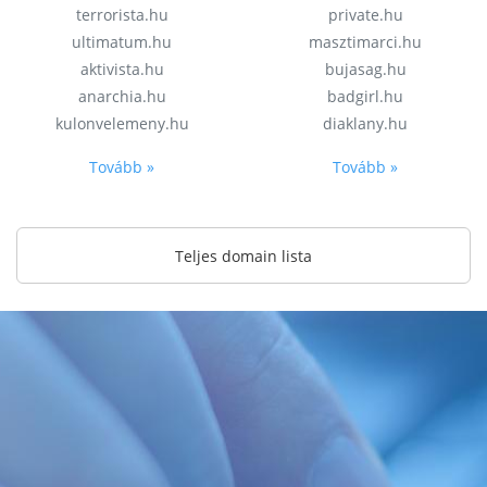
terrorista.hu
private.hu
ultimatum.hu
masztimarci.hu
aktivista.hu
bujasag.hu
anarchia.hu
badgirl.hu
kulonvelemeny.hu
diaklany.hu
Tovább »
Tovább »
Teljes domain lista