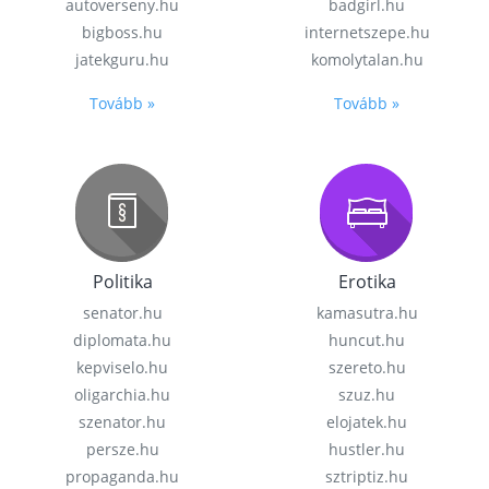
autoverseny.hu
badgirl.hu
bigboss.hu
internetszepe.hu
jatekguru.hu
komolytalan.hu
Tovább »
Tovább »
Politika
Erotika
senator.hu
kamasutra.hu
diplomata.hu
huncut.hu
kepviselo.hu
szereto.hu
oligarchia.hu
szuz.hu
szenator.hu
elojatek.hu
persze.hu
hustler.hu
propaganda.hu
sztriptiz.hu