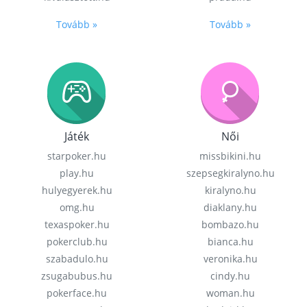
Tovább »
Tovább »
Játék
Női
starpoker.hu
missbikini.hu
play.hu
szepsegkiralyno.hu
hulyegyerek.hu
kiralyno.hu
omg.hu
diaklany.hu
texaspoker.hu
bombazo.hu
pokerclub.hu
bianca.hu
szabadulo.hu
veronika.hu
zsugabubus.hu
cindy.hu
pokerface.hu
woman.hu