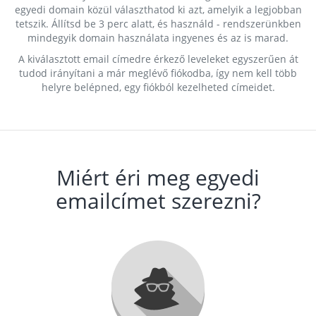
egyedi domain közül választhatod ki azt, amelyik a legjobban
tetszik. Állítsd be 3 perc alatt, és használd - rendszerünkben
mindegyik domain használata ingyenes és az is marad.
A kiválasztott email címedre érkező leveleket egyszerűen át
tudod irányítani a már meglévő fiókodba, így nem kell több
helyre belépned, egy fiókból kezelheted címeidet.
Miért éri meg egyedi
emailcímet szerezni?