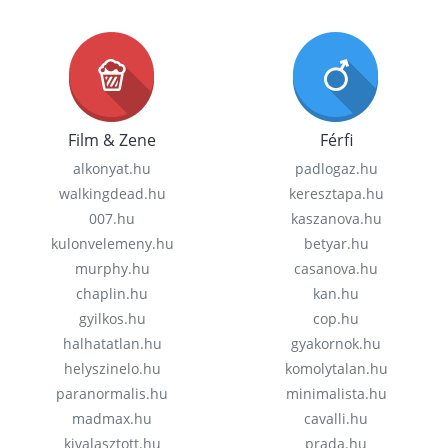
Film & Zene
Férfi
alkonyat.hu
padlogaz.hu
walkingdead.hu
keresztapa.hu
007.hu
kaszanova.hu
kulonvelemeny.hu
betyar.hu
murphy.hu
casanova.hu
chaplin.hu
kan.hu
gyilkos.hu
cop.hu
halhatatlan.hu
gyakornok.hu
helyszinelo.hu
komolytalan.hu
paranormalis.hu
minimalista.hu
madmax.hu
cavalli.hu
kivalasztott.hu
prada.hu