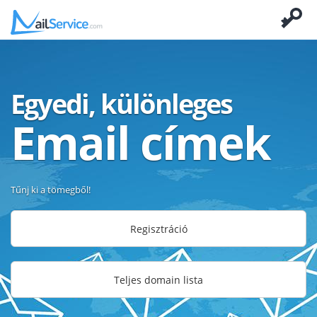
Egyedi, különleges
Email címek
Tűnj ki a tömegből!
Regisztráció
Teljes domain lista