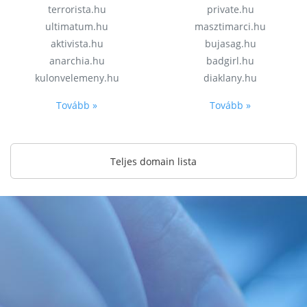
terrorista.hu
private.hu
ultimatum.hu
masztimarci.hu
aktivista.hu
bujasag.hu
anarchia.hu
badgirl.hu
kulonvelemeny.hu
diaklany.hu
Tovább »
Tovább »
Teljes domain lista