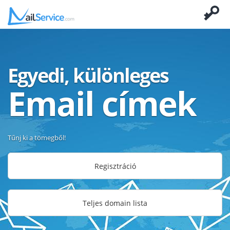
Egyedi, különleges
Email címek
Tűnj ki a tömegből!
Regisztráció
Teljes domain lista