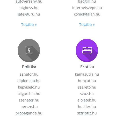
autoverseny.hu
badgirl.hu
bigboss.hu
internetszepe.hu
jatekguru.hu
komolytalan.hu
Tovább »
Tovább »
Politika
Erotika
senator.hu
kamasutra.hu
diplomata.hu
huncut.hu
kepviselo.hu
szereto.hu
oligarchia.hu
szuz.hu
szenator.hu
elojatek.hu
persze.hu
hustler.hu
propaganda.hu
sztriptiz.hu