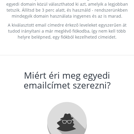
egyedi domain közül választhatod ki azt, amelyik a legjobban
tetszik. Állítsd be 3 perc alatt, és használd - rendszerünkben
mindegyik domain használata ingyenes és az is marad.
A kiválasztott email címedre érkező leveleket egyszerűen át
tudod irányítani a már meglévő fiókodba, így nem kell több
helyre belépned, egy fiókból kezelheted címeidet.
Miért éri meg egyedi
emailcímet szerezni?