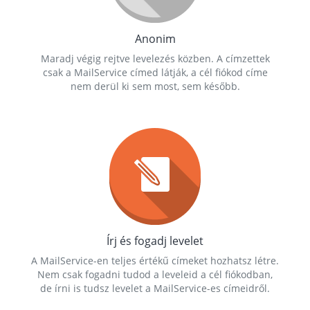
Anonim
Maradj végig rejtve levelezés közben. A címzettek
csak a MailService címed látják, a cél fiókod címe
nem derül ki sem most, sem később.
Írj és fogadj levelet
A MailService-en teljes értékű címeket hozhatsz létre.
Nem csak fogadni tudod a leveleid a cél fiókodban,
de írni is tudsz levelet a MailService-es címeidről.