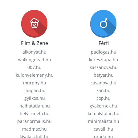
Film & Zene
Férfi
alkonyat.hu
padlogaz.hu
walkingdead.hu
keresztapa.hu
007.hu
kaszanova.hu
kulonvelemeny.hu
betyar.hu
murphy.hu
casanova.hu
chaplin.hu
kan.hu
gyilkos.hu
cop.hu
halhatatlan.hu
gyakornok.hu
helyszinelo.hu
komolytalan.hu
paranormalis.hu
minimalista.hu
madmax.hu
cavalli.hu
kivalasztott.hu
prada.hu