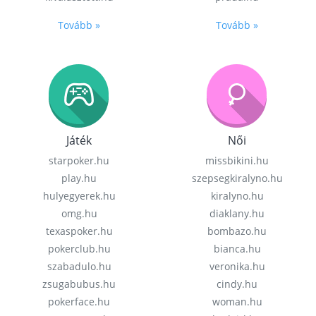
Tovább »
Tovább »
Játék
Női
starpoker.hu
missbikini.hu
play.hu
szepsegkiralyno.hu
hulyegyerek.hu
kiralyno.hu
omg.hu
diaklany.hu
texaspoker.hu
bombazo.hu
pokerclub.hu
bianca.hu
szabadulo.hu
veronika.hu
zsugabubus.hu
cindy.hu
pokerface.hu
woman.hu