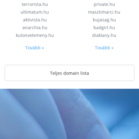
terrorista.hu
private.hu
ultimatum.hu
masztimarci.hu
aktivista.hu
bujasag.hu
anarchia.hu
badgirl.hu
kulonvelemeny.hu
diaklany.hu
Tovább »
Tovább »
Teljes domain lista