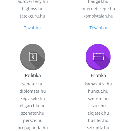
autoverseny.hu
badgirl.hu
bigboss.hu
internetszepe.hu
jatekguru.hu
komolytalan.hu
Tovább »
Tovább »
Politika
Erotika
senator.hu
kamasutra.hu
diplomata.hu
huncut.hu
kepviselo.hu
szereto.hu
oligarchia.hu
szuz.hu
szenator.hu
elojatek.hu
persze.hu
hustler.hu
propaganda.hu
sztriptiz.hu