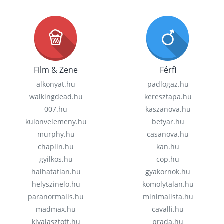
Film & Zene
Férfi
alkonyat.hu
padlogaz.hu
walkingdead.hu
keresztapa.hu
007.hu
kaszanova.hu
kulonvelemeny.hu
betyar.hu
murphy.hu
casanova.hu
chaplin.hu
kan.hu
gyilkos.hu
cop.hu
halhatatlan.hu
gyakornok.hu
helyszinelo.hu
komolytalan.hu
paranormalis.hu
minimalista.hu
madmax.hu
cavalli.hu
kivalasztott.hu
prada.hu