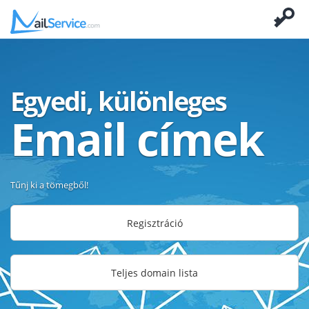
Egyedi, különleges
Email címek
Tűnj ki a tömegből!
Regisztráció
Teljes domain lista