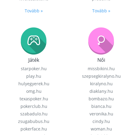
Tovább »
Tovább »
Játék
Női
starpoker.hu
missbikini.hu
play.hu
szepsegkiralyno.hu
hulyegyerek.hu
kiralyno.hu
omg.hu
diaklany.hu
texaspoker.hu
bombazo.hu
pokerclub.hu
bianca.hu
szabadulo.hu
veronika.hu
zsugabubus.hu
cindy.hu
pokerface.hu
woman.hu