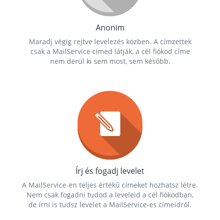
Anonim
Maradj végig rejtve levelezés közben. A címzettek
csak a MailService címed látják, a cél fiókod címe
nem derül ki sem most, sem később.
Írj és fogadj levelet
A MailService-en teljes értékű címeket hozhatsz létre.
Nem csak fogadni tudod a leveleid a cél fiókodban,
de írni is tudsz levelet a MailService-es címeidről.