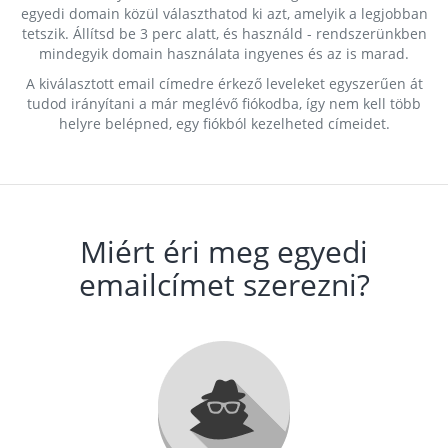
egyedi domain közül választhatod ki azt, amelyik a legjobban
tetszik. Állítsd be 3 perc alatt, és használd - rendszerünkben
mindegyik domain használata ingyenes és az is marad.
A kiválasztott email címedre érkező leveleket egyszerűen át
tudod irányítani a már meglévő fiókodba, így nem kell több
helyre belépned, egy fiókból kezelheted címeidet.
Miért éri meg egyedi
emailcímet szerezni?