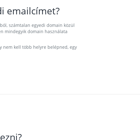
i emailcímet?
ából, számtalan egyedi domain közül
nkben mindegyik domain használata
gy nem kell több helyre belépned, egy
ezni?