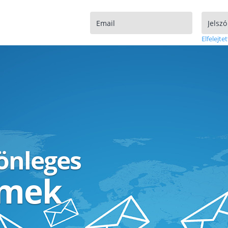
Elfelejtet
lönleges
ímek