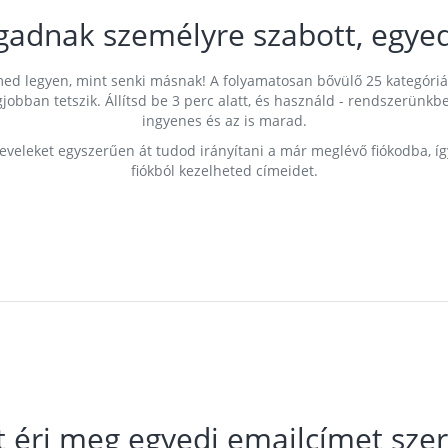
gadnak személyre szabott, egyed
címed legyen, mint senki másnak! A folyamatosan bővülő 25 kategóri
egjobban tetszik. Állítsd be 3 perc alatt, és használd - rendszerü
ingyenes és az is marad.
leveleket egyszerűen át tudod irányítani a már meglévő fiókodba, í
fiókból kezelheted címeidet.
t éri meg egyedi emailcímet szer