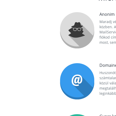
Anonim
Maradj vé
közben. A
MailServi
fiókod cí
most, se
Domain
Huszonöt
számtala
közül vál
megtalál
leginkább