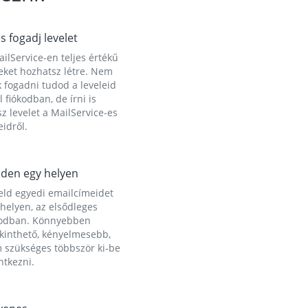
és fogadj levelet
ilService-en teljes értékű
eket hozhatsz létre. Nem
 fogadni tudod a leveleid
l fiókodban, de írni is
z levelet a MailService-es
idről.
den egy helyen
eld egyedi emailcímeidet
helyen, az elsődleges
kodban. Könnyebben
ekinthető, kényelmesebb,
 szükséges többször ki-be
ntkezni.