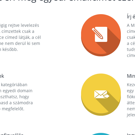
Írj 
gig rejtve levelezés
A Ma
 címzettek csak a
cím
ce címed látják, a cél
csak
me nem derül ki sem
a cé
m később.
tuds
címe
ek
Min
 kategóriában
Kez
n egyedi domain
egy 
aszthatsz, hogy
fió
hasd a számodra
átt
 megfelelőt.
nem
jele