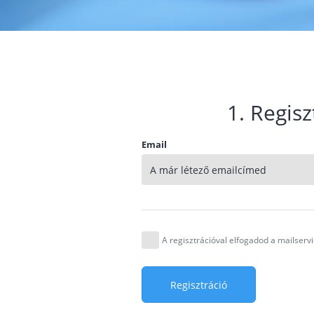
1. Regisz
Email
A regisztrációval elfogadod a mailser
Regisztráció