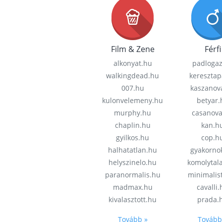
Film & Zene
Férfi
alkonyat.hu
padloga
walkingdead.hu
keresztap
007.hu
kaszanov
kulonvelemeny.hu
betyar.
murphy.hu
casanov
chaplin.hu
kan.h
gyilkos.hu
cop.h
halhatatlan.hu
gyakorno
helyszinelo.hu
komolytal
paranormalis.hu
minimalis
madmax.hu
cavalli
kivalasztott.hu
prada.
Tovább »
Tovább