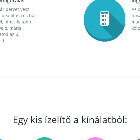
nfigurálás
Ing
ár percet vesz
Az 
 beállítása és ha
hasz
l, nincs is több
mara
ele, máris
költ
tod az új
ed.
Egy kis ízelítő a kínálatból: