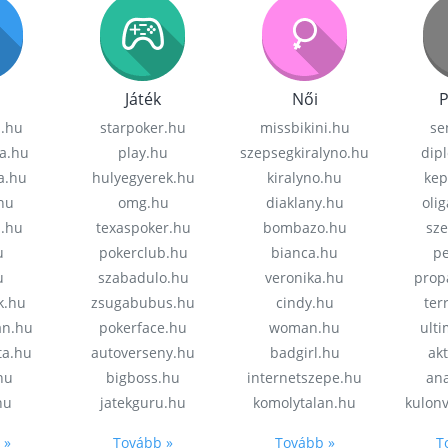
Játék
Női
P
z.hu
starpoker.hu
missbikini.hu
se
a.hu
play.hu
szepsegkiralyno.hu
dip
a.hu
hulyegyerek.hu
kiralyno.hu
kep
hu
omg.hu
diaklany.hu
oli
a.hu
texaspoker.hu
bombazo.hu
sz
u
pokerclub.hu
bianca.hu
pe
u
szabadulo.hu
veronika.hu
prop
k.hu
zsugabubus.hu
cindy.hu
ter
an.hu
pokerface.hu
woman.hu
ult
ta.hu
autoverseny.hu
badgirl.hu
akt
.hu
bigboss.hu
internetszepe.hu
an
hu
jatekguru.hu
komolytalan.hu
kulon
 »
Tovább »
Tovább »
T