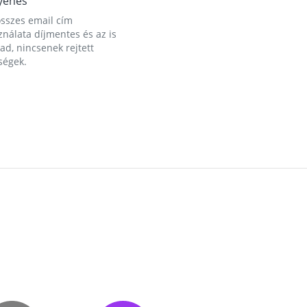
yenes
összes email cím
nálata díjmentes és az is
d, nincsenek rejtett
ségek.