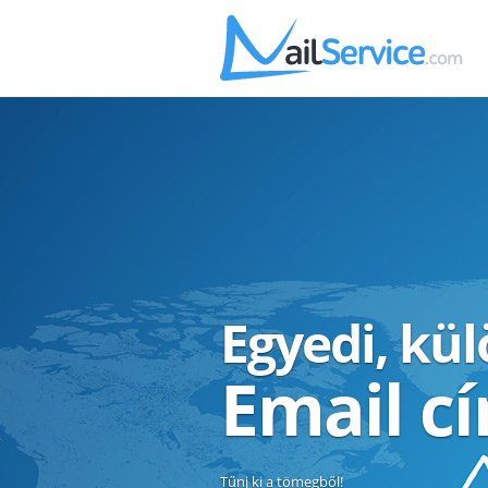
Egyedi, kü
Email c
Tűnj ki a tömegből!