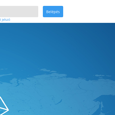
Belépés
t jelszó