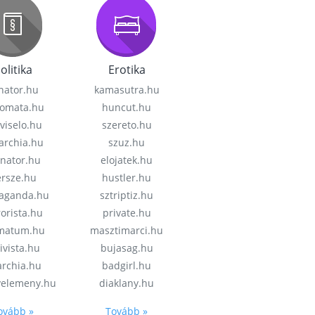
olitika
Erotika
nator.hu
kamasutra.hu
lomata.hu
huncut.hu
viselo.hu
szereto.hu
garchia.hu
szuz.hu
enator.hu
elojatek.hu
rsze.hu
hustler.hu
aganda.hu
sztriptiz.hu
rorista.hu
private.hu
imatum.hu
masztimarci.hu
ivista.hu
bujasag.hu
archia.hu
badgirl.hu
velemeny.hu
diaklany.hu
ovább »
Tovább »