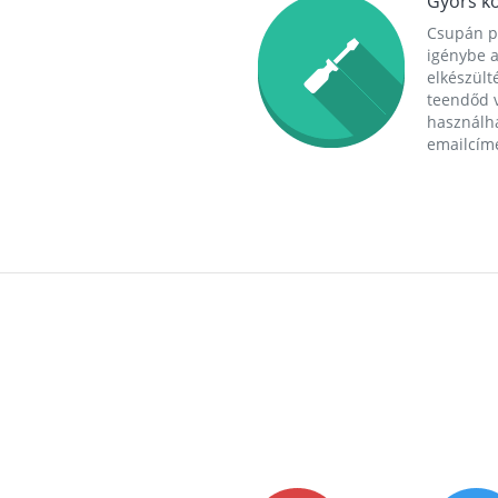
Gyors ko
Csupán p
igénybe a
elkészülté
teendőd v
használha
emailcím