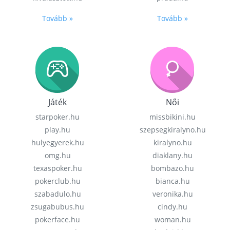
Tovább »
Tovább »
Játék
Női
starpoker.hu
missbikini.hu
play.hu
szepsegkiralyno.hu
hulyegyerek.hu
kiralyno.hu
omg.hu
diaklany.hu
texaspoker.hu
bombazo.hu
pokerclub.hu
bianca.hu
szabadulo.hu
veronika.hu
zsugabubus.hu
cindy.hu
pokerface.hu
woman.hu