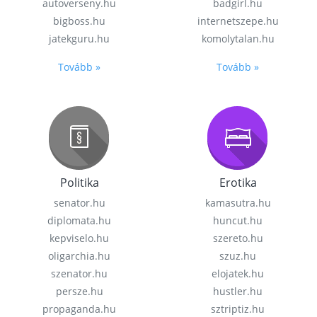
autoverseny.hu
badgirl.hu
bigboss.hu
internetszepe.hu
jatekguru.hu
komolytalan.hu
Tovább »
Tovább »
Politika
Erotika
senator.hu
kamasutra.hu
diplomata.hu
huncut.hu
kepviselo.hu
szereto.hu
oligarchia.hu
szuz.hu
szenator.hu
elojatek.hu
persze.hu
hustler.hu
propaganda.hu
sztriptiz.hu