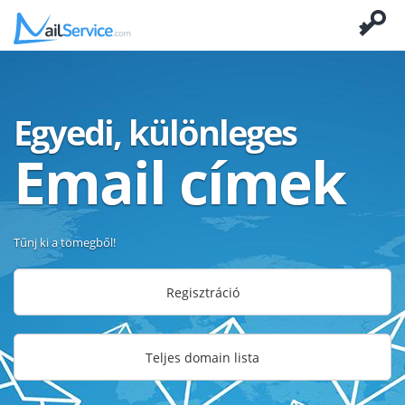
Egyedi, különleges
Email címek
Tűnj ki a tömegből!
Regisztráció
Teljes domain lista