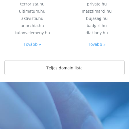
terrorista.hu
private.hu
ultimatum.hu
masztimarci.hu
aktivista.hu
bujasag.hu
anarchia.hu
badgirl.hu
kulonvelemeny.hu
diaklany.hu
Tovább »
Tovább »
Teljes domain lista