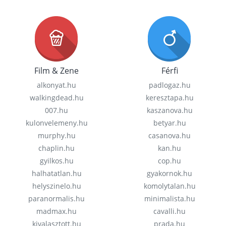
Film & Zene
Férfi
alkonyat.hu
padlogaz.hu
walkingdead.hu
keresztapa.hu
007.hu
kaszanova.hu
kulonvelemeny.hu
betyar.hu
murphy.hu
casanova.hu
chaplin.hu
kan.hu
gyilkos.hu
cop.hu
halhatatlan.hu
gyakornok.hu
helyszinelo.hu
komolytalan.hu
paranormalis.hu
minimalista.hu
madmax.hu
cavalli.hu
kivalasztott.hu
prada.hu