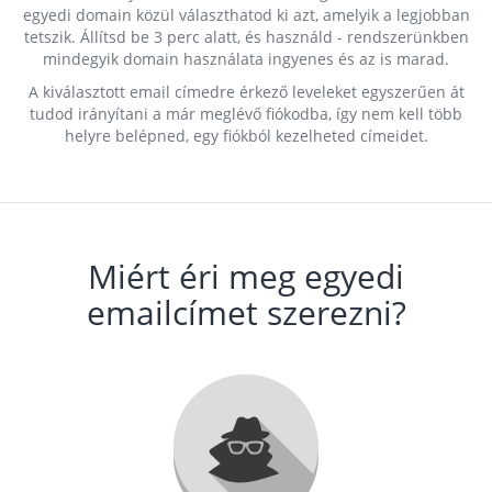
egyedi domain közül választhatod ki azt, amelyik a legjobban
tetszik. Állítsd be 3 perc alatt, és használd - rendszerünkben
mindegyik domain használata ingyenes és az is marad.
A kiválasztott email címedre érkező leveleket egyszerűen át
tudod irányítani a már meglévő fiókodba, így nem kell több
helyre belépned, egy fiókból kezelheted címeidet.
Miért éri meg egyedi
emailcímet szerezni?