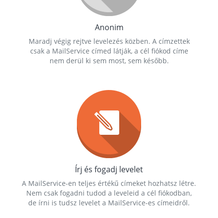
Anonim
Maradj végig rejtve levelezés közben. A címzettek
csak a MailService címed látják, a cél fiókod címe
nem derül ki sem most, sem később.
Írj és fogadj levelet
A MailService-en teljes értékű címeket hozhatsz létre.
Nem csak fogadni tudod a leveleid a cél fiókodban,
de írni is tudsz levelet a MailService-es címeidről.