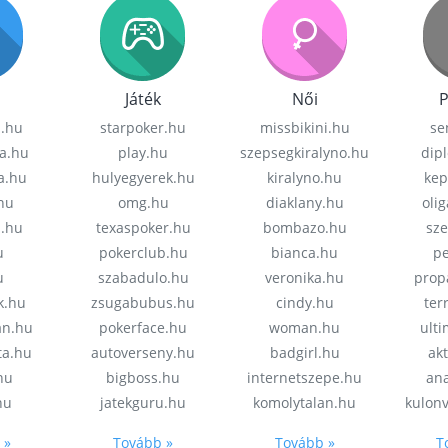
Játék
Női
P
z.hu
starpoker.hu
missbikini.hu
se
a.hu
play.hu
szepsegkiralyno.hu
dip
a.hu
hulyegyerek.hu
kiralyno.hu
kep
hu
omg.hu
diaklany.hu
oli
a.hu
texaspoker.hu
bombazo.hu
sz
u
pokerclub.hu
bianca.hu
pe
u
szabadulo.hu
veronika.hu
prop
k.hu
zsugabubus.hu
cindy.hu
ter
an.hu
pokerface.hu
woman.hu
ult
ta.hu
autoverseny.hu
badgirl.hu
akt
.hu
bigboss.hu
internetszepe.hu
an
hu
jatekguru.hu
komolytalan.hu
kulon
 »
Tovább »
Tovább »
T