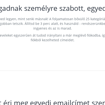
gadnak személyre szabott, egyed
címed legyen, mint senki másnak! A folyamatosan bővülő 25 kategóri
egjobban tetszik. Állítsd be 3 perc alatt, és használd - rendszerü
ingyenes és az is marad.
leveleket egyszerűen át tudod irányítani a már meglévő fiókodba, í
fiókból kezelheted címeidet.
t éri meg egyedi emailcímet szer