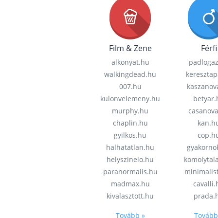
Film & Zene
Férfi
alkonyat.hu
padloga
walkingdead.hu
keresztap
007.hu
kaszanov
kulonvelemeny.hu
betyar.
murphy.hu
casanov
chaplin.hu
kan.h
gyilkos.hu
cop.h
halhatatlan.hu
gyakorno
helyszinelo.hu
komolytal
paranormalis.hu
minimalis
madmax.hu
cavalli
kivalasztott.hu
prada.
Tovább »
Tovább