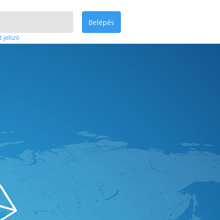
Belépés
t jelszó