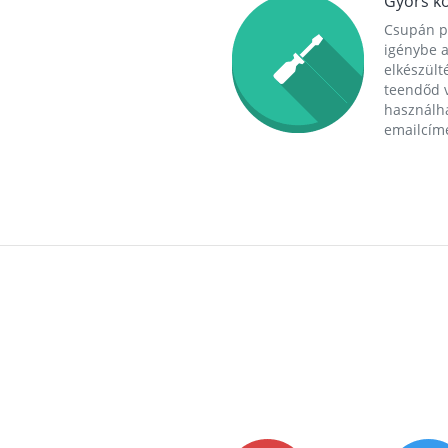
Gyors ko
Csupán p
igénybe a
elkészülté
teendőd v
használha
emailcím