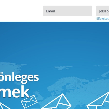
Elfelejtet
lönleges
ímek