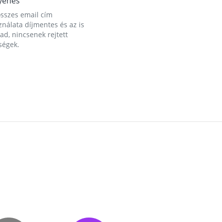
yenes
összes email cím
nálata díjmentes és az is
d, nincsenek rejtett
ségek.