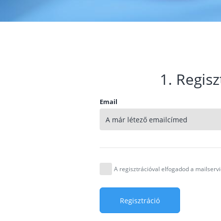
1. Regisz
Email
A regisztrációval elfogadod a mailser
Regisztráció