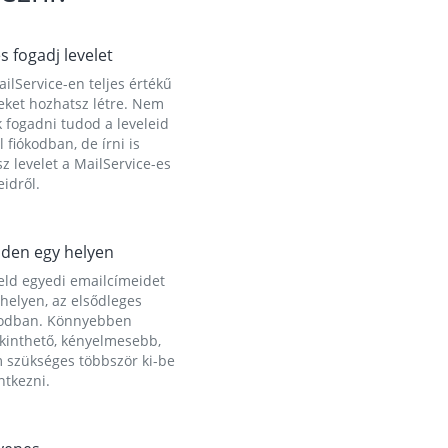
és fogadj levelet
ilService-en teljes értékű
eket hozhatsz létre. Nem
 fogadni tudod a leveleid
l fiókodban, de írni is
z levelet a MailService-es
idről.
den egy helyen
eld egyedi emailcímeidet
helyen, az elsődleges
kodban. Könnyebben
ekinthető, kényelmesebb,
 szükséges többször ki-be
ntkezni.