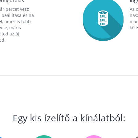
nfigurálás
Ing
ár percet vesz
Az 
 beállítása és ha
hasz
l, nincs is több
mara
ele, máris
költ
tod az új
ed.
Egy kis ízelítő a kínálatból: