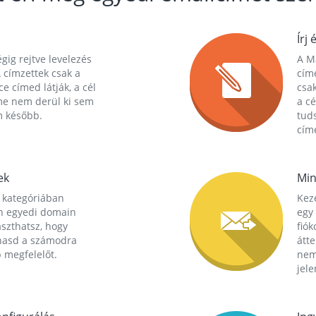
Írj 
gig rejtve levelezés
A Ma
 címzettek csak a
cím
ce címed látják, a cél
csak
me nem derül ki sem
a cé
m később.
tuds
címe
ek
Min
 kategóriában
Kez
n egyedi domain
egy 
aszthatsz, hogy
fió
hasd a számodra
átt
 megfelelőt.
nem
jele