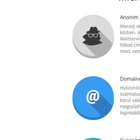
Anonim
Maradj vé
közben. A
MailServi
fiókod cí
most, se
Domain
Huszonöt
számtala
közül vál
megtalál
leginkább