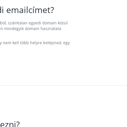
i emailcímet?
ából, számtalan egyedi domain közül
nkben mindegyik domain használata
gy nem kell több helyre belépned, egy
ezni?