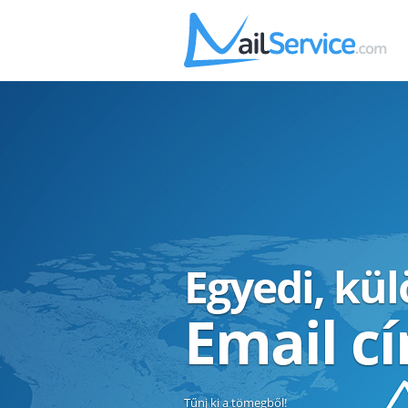
Egyedi, kü
Email c
Tűnj ki a tömegből!