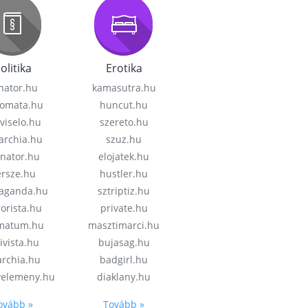
olitika
Erotika
nator.hu
kamasutra.hu
lomata.hu
huncut.hu
viselo.hu
szereto.hu
garchia.hu
szuz.hu
enator.hu
elojatek.hu
rsze.hu
hustler.hu
aganda.hu
sztriptiz.hu
rorista.hu
private.hu
imatum.hu
masztimarci.hu
ivista.hu
bujasag.hu
archia.hu
badgirl.hu
velemeny.hu
diaklany.hu
ovább »
Tovább »