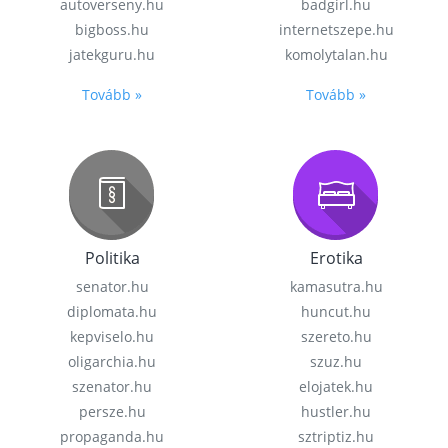
autoverseny.hu
badgirl.hu
bigboss.hu
internetszepe.hu
jatekguru.hu
komolytalan.hu
Tovább »
Tovább »
Politika
Erotika
senator.hu
kamasutra.hu
diplomata.hu
huncut.hu
kepviselo.hu
szereto.hu
oligarchia.hu
szuz.hu
szenator.hu
elojatek.hu
persze.hu
hustler.hu
propaganda.hu
sztriptiz.hu