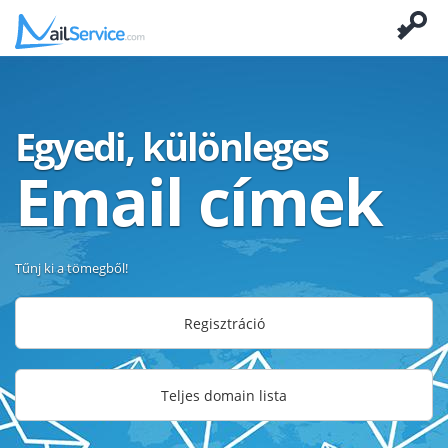
Egyedi, különleges
Email címek
Tűnj ki a tömegből!
Regisztráció
Teljes domain lista