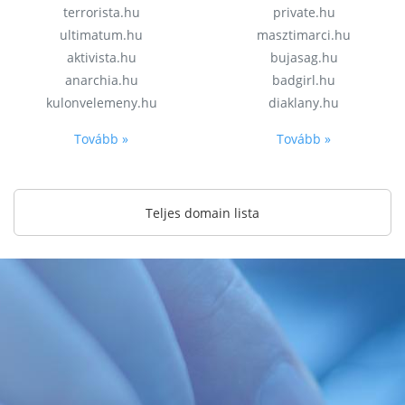
terrorista.hu
private.hu
ultimatum.hu
masztimarci.hu
aktivista.hu
bujasag.hu
anarchia.hu
badgirl.hu
kulonvelemeny.hu
diaklany.hu
Tovább »
Tovább »
Teljes domain lista