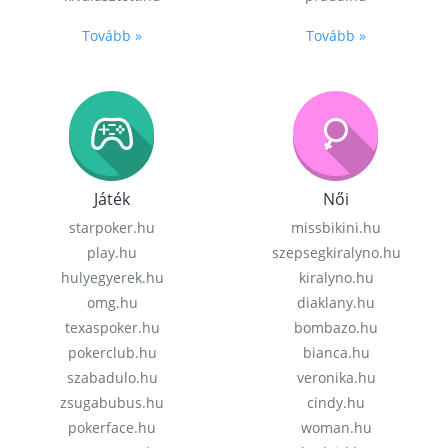
Tovább »
Tovább »
Játék
Női
starpoker.hu
missbikini.hu
play.hu
szepsegkiralyno.hu
hulyegyerek.hu
kiralyno.hu
omg.hu
diaklany.hu
texaspoker.hu
bombazo.hu
pokerclub.hu
bianca.hu
szabadulo.hu
veronika.hu
zsugabubus.hu
cindy.hu
pokerface.hu
woman.hu