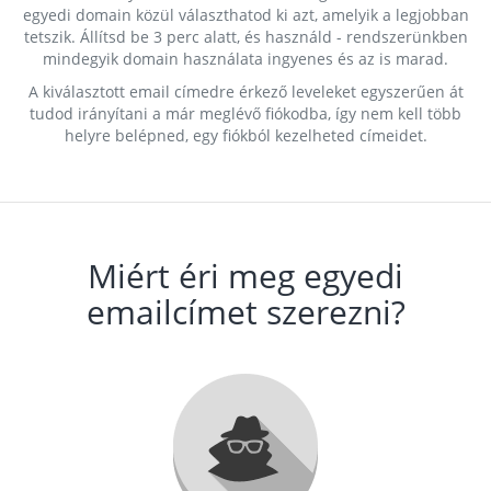
egyedi domain közül választhatod ki azt, amelyik a legjobban
tetszik. Állítsd be 3 perc alatt, és használd - rendszerünkben
mindegyik domain használata ingyenes és az is marad.
A kiválasztott email címedre érkező leveleket egyszerűen át
tudod irányítani a már meglévő fiókodba, így nem kell több
helyre belépned, egy fiókból kezelheted címeidet.
Miért éri meg egyedi
emailcímet szerezni?