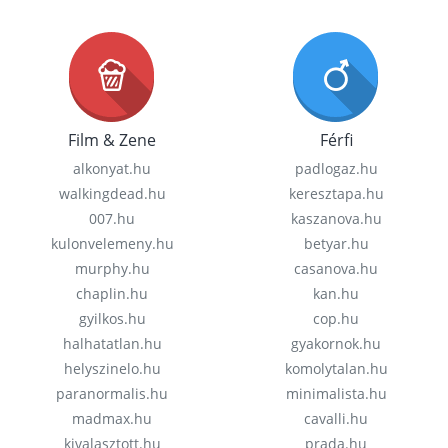
Film & Zene
Férfi
alkonyat.hu
padlogaz.hu
walkingdead.hu
keresztapa.hu
007.hu
kaszanova.hu
kulonvelemeny.hu
betyar.hu
murphy.hu
casanova.hu
chaplin.hu
kan.hu
gyilkos.hu
cop.hu
halhatatlan.hu
gyakornok.hu
helyszinelo.hu
komolytalan.hu
paranormalis.hu
minimalista.hu
madmax.hu
cavalli.hu
kivalasztott.hu
prada.hu