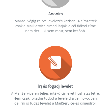
Anonim
Maradj végig rejtve levelezés közben. A címzettek
csak a MailService címed látják, a cél fiókod címe
nem derül ki sem most, sem később.
Írj és fogadj levelet
A MailService-en teljes értékű címeket hozhatsz létre.
Nem csak fogadni tudod a leveleid a cél fiókodban,
de írni is tudsz levelet a MailService-es címeidről.