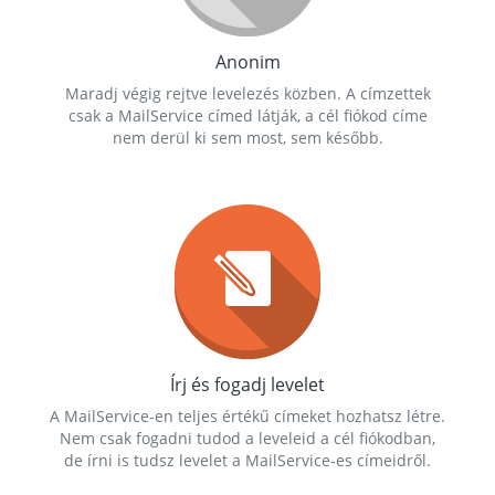
Anonim
Maradj végig rejtve levelezés közben. A címzettek
csak a MailService címed látják, a cél fiókod címe
nem derül ki sem most, sem később.
Írj és fogadj levelet
A MailService-en teljes értékű címeket hozhatsz létre.
Nem csak fogadni tudod a leveleid a cél fiókodban,
de írni is tudsz levelet a MailService-es címeidről.