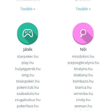
Tovább »
Tovább »
Játék
Női
starpoker.hu
missbikini.hu
play.hu
szepsegkiralyno.hu
hulyegyerek.hu
kiralyno.hu
omg.hu
diaklany.hu
texaspoker.hu
bombazo.hu
pokerclub.hu
bianca.hu
szabadulo.hu
veronika.hu
zsugabubus.hu
cindy.hu
pokerface.hu
woman.hu