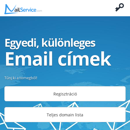
Egyedi, különleges
Email címek
Tűnj ki a tömegből!
Regisztráció
Teljes domain lista