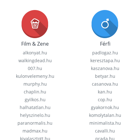
Film & Zene
Férfi
alkonyat.hu
padlogaz.hu
walkingdead.hu
keresztapa.hu
007.hu
kaszanova.hu
kulonvelemeny.hu
betyar.hu
murphy.hu
casanova.hu
chaplin.hu
kan.hu
gyilkos.hu
cop.hu
halhatatlan.hu
gyakornok.hu
helyszinelo.hu
komolytalan.hu
paranormalis.hu
minimalista.hu
madmax.hu
cavalli.hu
kivalasztott.hu
prada.hu