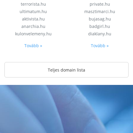
terrorista.hu
private.hu
ultimatum.hu
masztimarci.hu
aktivista.hu
bujasag.hu
anarchia.hu
badgirl.hu
kulonvelemeny.hu
diaklany.hu
Tovább »
Tovább »
Teljes domain lista