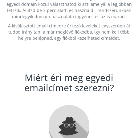
egyedi domain közül választhatod ki azt, amelyik a legjobban
tetszik. Állítsd be 3 perc alatt, és használd - rendszerünkben
mindegyik domain használata ingyenes és az is marad.
A kiválasztott email címedre érkező leveleket egyszerűen át
tudod irányítani a már meglévő fiókodba, így nem kell több
helyre belépned, egy fiókból kezelheted címeidet.
Miért éri meg egyedi
emailcímet szerezni?