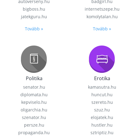
autoverseny.hu
badgirl.hu
bigboss.hu
internetszepe.hu
jatekguru.hu
komolytalan.hu
Tovább »
Tovább »
Politika
Erotika
senator.hu
kamasutra.hu
diplomata.hu
huncut.hu
kepviselo.hu
szereto.hu
oligarchia.hu
szuz.hu
szenator.hu
elojatek.hu
persze.hu
hustler.hu
propaganda.hu
sztriptiz.hu