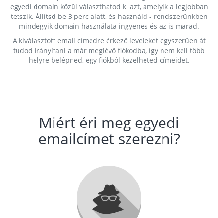
egyedi domain közül választhatod ki azt, amelyik a legjobban
tetszik. Állítsd be 3 perc alatt, és használd - rendszerünkben
mindegyik domain használata ingyenes és az is marad.
A kiválasztott email címedre érkező leveleket egyszerűen át
tudod irányítani a már meglévő fiókodba, így nem kell több
helyre belépned, egy fiókból kezelheted címeidet.
Miért éri meg egyedi
emailcímet szerezni?