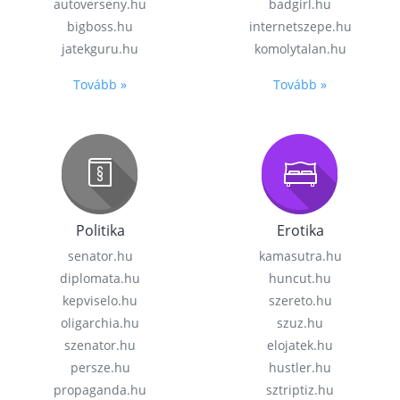
autoverseny.hu
badgirl.hu
bigboss.hu
internetszepe.hu
jatekguru.hu
komolytalan.hu
Tovább »
Tovább »
Politika
Erotika
senator.hu
kamasutra.hu
diplomata.hu
huncut.hu
kepviselo.hu
szereto.hu
oligarchia.hu
szuz.hu
szenator.hu
elojatek.hu
persze.hu
hustler.hu
propaganda.hu
sztriptiz.hu