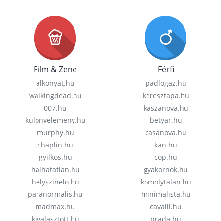
Film & Zene
Férfi
alkonyat.hu
padlogaz.hu
walkingdead.hu
keresztapa.hu
007.hu
kaszanova.hu
kulonvelemeny.hu
betyar.hu
murphy.hu
casanova.hu
chaplin.hu
kan.hu
gyilkos.hu
cop.hu
halhatatlan.hu
gyakornok.hu
helyszinelo.hu
komolytalan.hu
paranormalis.hu
minimalista.hu
madmax.hu
cavalli.hu
kivalasztott.hu
prada.hu