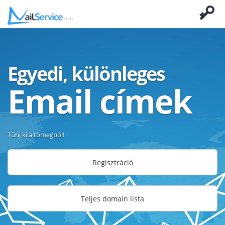
Egyedi, különleges
Email címek
Tűnj ki a tömegből!
Regisztráció
Teljes domain lista