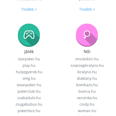
Tovább »
Tovább »
Játék
Női
starpoker.hu
missbikini.hu
play.hu
szepsegkiralyno.hu
hulyegyerek.hu
kiralyno.hu
omg.hu
diaklany.hu
texaspoker.hu
bombazo.hu
pokerclub.hu
bianca.hu
szabadulo.hu
veronika.hu
zsugabubus.hu
cindy.hu
pokerface.hu
woman.hu