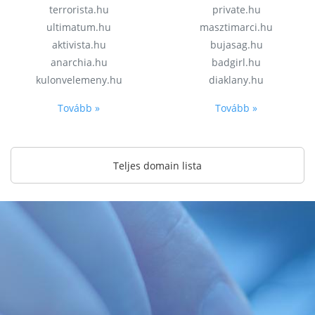
terrorista.hu
private.hu
ultimatum.hu
masztimarci.hu
aktivista.hu
bujasag.hu
anarchia.hu
badgirl.hu
kulonvelemeny.hu
diaklany.hu
Tovább »
Tovább »
Teljes domain lista