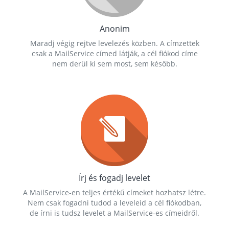
Anonim
Maradj végig rejtve levelezés közben. A címzettek
csak a MailService címed látják, a cél fiókod címe
nem derül ki sem most, sem később.
Írj és fogadj levelet
A MailService-en teljes értékű címeket hozhatsz létre.
Nem csak fogadni tudod a leveleid a cél fiókodban,
de írni is tudsz levelet a MailService-es címeidről.