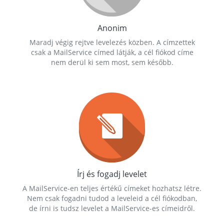
Anonim
Maradj végig rejtve levelezés közben. A címzettek
csak a MailService címed látják, a cél fiókod címe
nem derül ki sem most, sem később.
Írj és fogadj levelet
A MailService-en teljes értékű címeket hozhatsz létre.
Nem csak fogadni tudod a leveleid a cél fiókodban,
de írni is tudsz levelet a MailService-es címeidről.