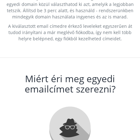
egyedi domain közül választhatod ki azt, amelyik a legjobban
tetszik. Állítsd be 3 perc alatt, és használd - rendszerünkben
mindegyik domain használata ingyenes és az is marad.
A kiválasztott email címedre érkező leveleket egyszerűen át
tudod irányítani a már meglévő fiókodba, így nem kell több
helyre belépned, egy fiókból kezelheted címeidet.
Miért éri meg egyedi
emailcímet szerezni?