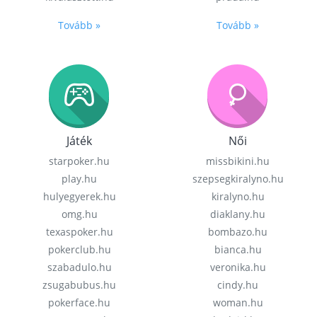
Tovább »
Tovább »
Játék
Női
starpoker.hu
missbikini.hu
play.hu
szepsegkiralyno.hu
hulyegyerek.hu
kiralyno.hu
omg.hu
diaklany.hu
texaspoker.hu
bombazo.hu
pokerclub.hu
bianca.hu
szabadulo.hu
veronika.hu
zsugabubus.hu
cindy.hu
pokerface.hu
woman.hu