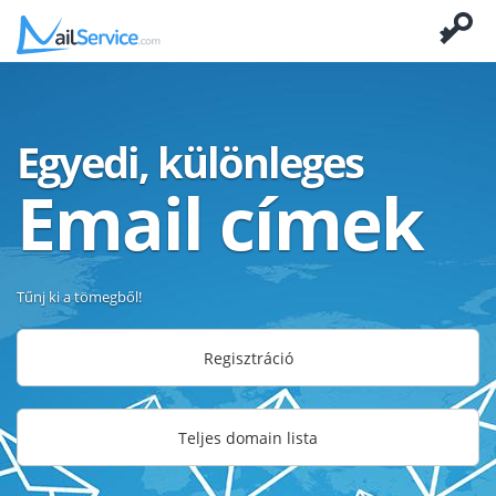
Egyedi, különleges
Email címek
Tűnj ki a tömegből!
Regisztráció
Teljes domain lista