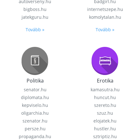
autoverseny.hu
badgirl.hu
bigboss.hu
internetszepe.hu
jatekguru.hu
komolytalan.hu
Tovább »
Tovább »
Politika
Erotika
senator.hu
kamasutra.hu
diplomata.hu
huncut.hu
kepviselo.hu
szereto.hu
oligarchia.hu
szuz.hu
szenator.hu
elojatek.hu
persze.hu
hustler.hu
propaganda.hu
sztriptiz.hu