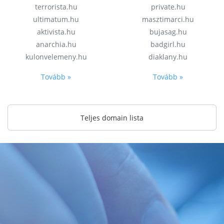
terrorista.hu
private.hu
ultimatum.hu
masztimarci.hu
aktivista.hu
bujasag.hu
anarchia.hu
badgirl.hu
kulonvelemeny.hu
diaklany.hu
Tovább »
Tovább »
Teljes domain lista