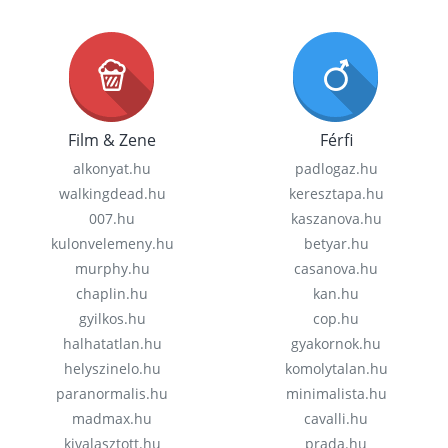
Film & Zene
Férfi
alkonyat.hu
padlogaz.hu
walkingdead.hu
keresztapa.hu
007.hu
kaszanova.hu
kulonvelemeny.hu
betyar.hu
murphy.hu
casanova.hu
chaplin.hu
kan.hu
gyilkos.hu
cop.hu
halhatatlan.hu
gyakornok.hu
helyszinelo.hu
komolytalan.hu
paranormalis.hu
minimalista.hu
madmax.hu
cavalli.hu
kivalasztott.hu
prada.hu