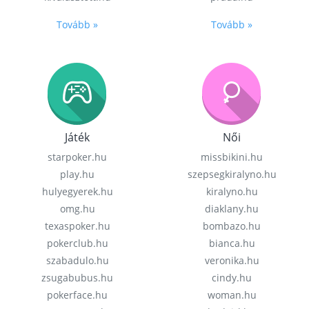
Tovább »
Tovább »
Játék
Női
starpoker.hu
missbikini.hu
play.hu
szepsegkiralyno.hu
hulyegyerek.hu
kiralyno.hu
omg.hu
diaklany.hu
texaspoker.hu
bombazo.hu
pokerclub.hu
bianca.hu
szabadulo.hu
veronika.hu
zsugabubus.hu
cindy.hu
pokerface.hu
woman.hu