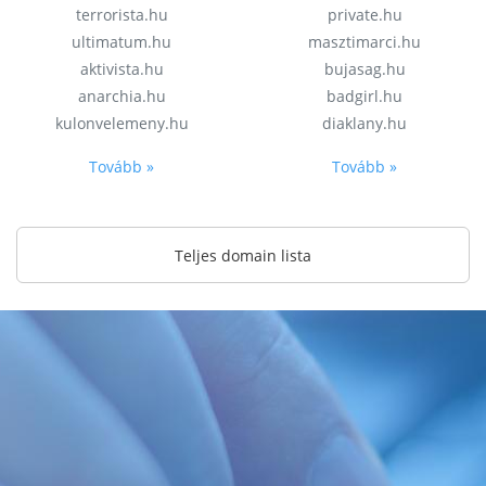
terrorista.hu
private.hu
ultimatum.hu
masztimarci.hu
aktivista.hu
bujasag.hu
anarchia.hu
badgirl.hu
kulonvelemeny.hu
diaklany.hu
Tovább »
Tovább »
Teljes domain lista