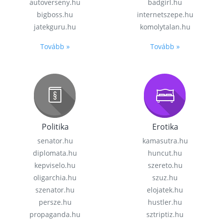
autoverseny.hu
badgirl.hu
bigboss.hu
internetszepe.hu
jatekguru.hu
komolytalan.hu
Tovább »
Tovább »
Politika
Erotika
senator.hu
kamasutra.hu
diplomata.hu
huncut.hu
kepviselo.hu
szereto.hu
oligarchia.hu
szuz.hu
szenator.hu
elojatek.hu
persze.hu
hustler.hu
propaganda.hu
sztriptiz.hu