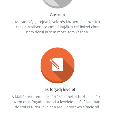
Anonim
Maradj végig rejtve levelezés közben. A címzettek
csak a MailService címed látják, a cél fiókod címe
nem derül ki sem most, sem később.
Írj és fogadj levelet
A MailService-en teljes értékű címeket hozhatsz létre.
Nem csak fogadni tudod a leveleid a cél fiókodban,
de írni is tudsz levelet a MailService-es címeidről.