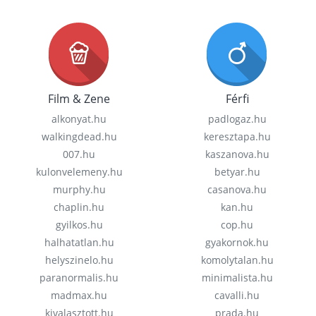
Film & Zene
Férfi
alkonyat.hu
padlogaz.hu
walkingdead.hu
keresztapa.hu
007.hu
kaszanova.hu
kulonvelemeny.hu
betyar.hu
murphy.hu
casanova.hu
chaplin.hu
kan.hu
gyilkos.hu
cop.hu
halhatatlan.hu
gyakornok.hu
helyszinelo.hu
komolytalan.hu
paranormalis.hu
minimalista.hu
madmax.hu
cavalli.hu
kivalasztott.hu
prada.hu