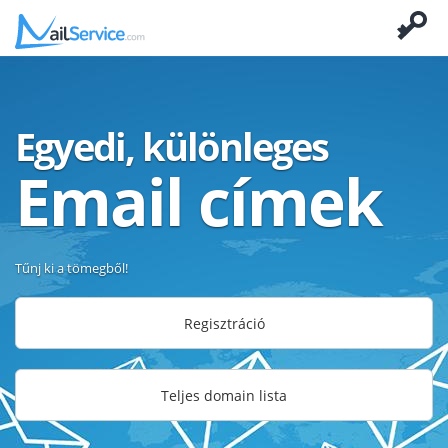
Egyedi, különleges
Email címek
Tűnj ki a tömegből!
Regisztráció
Teljes domain lista