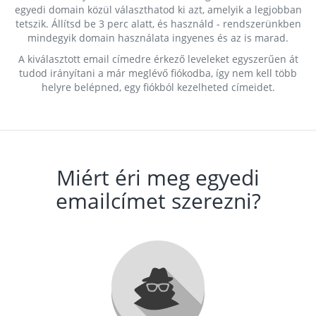
egyedi domain közül választhatod ki azt, amelyik a legjobban
tetszik. Állítsd be 3 perc alatt, és használd - rendszerünkben
mindegyik domain használata ingyenes és az is marad.
A kiválasztott email címedre érkező leveleket egyszerűen át
tudod irányítani a már meglévő fiókodba, így nem kell több
helyre belépned, egy fiókból kezelheted címeidet.
Miért éri meg egyedi
emailcímet szerezni?